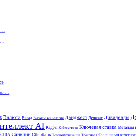
чи…
в…
се
 на…
Д
Валюта
Дайджест
Дивиденды
Б
Вклад
Депозит
Высокие технологии
нтеллект AI
Ключевая ставка
Металлы 
Кадры
Киберугрозы
Санкции
Сбербанк
США
Финансовая отчетнос
Телекоммуникации
Транспорт