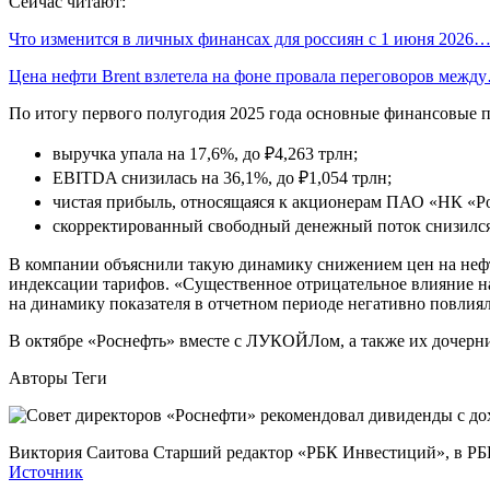
Сейчас читают:
Что изменится в личных финансах для россиян с 1 июня 2026
Цена нефти Brent взлетела на фоне провала переговоров межд
По итогу первого полугодия 2025 года основные финансовые 
выручка упала на 17,6%, до ₽4,263 трлн;
EBITDA снизилась на 36,1%, до ₽1,054 трлн;
чистая прибыль, относящаяся к акционерам ПАО «НК «Рос
скорректированный свободный денежный поток снизился 
В компании объяснили такую динамику снижением цен на нефть 
индексации тарифов. «Существенное отрицательное влияние на
на динамику показателя в отчетном периоде негативно повлия
В октябре «Роснефть» вместе с ЛУКОЙЛом, а также их дочерн
Авторы Теги
Виктория Саитова Старший редактор «РБК Инвестиций», в РБК 
Источник