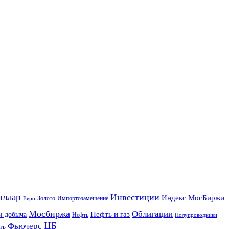
оллар
Инвестиции
Индекс МосБиржи
Золото
Импортозамещение
Евро
Мосбиржа
Облигации
и добыча
Нефть и газ
Нефть
Полупроводники
ЦБ
Фьючерс
ть