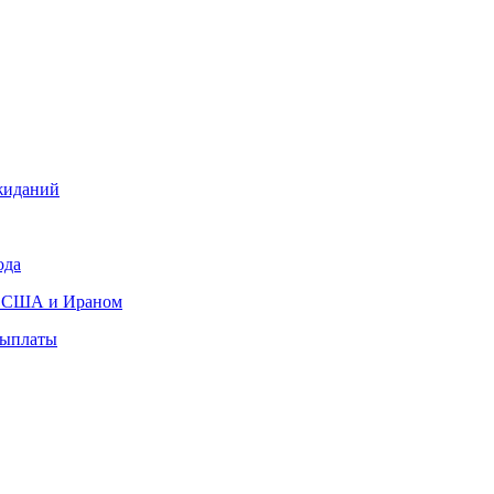
жиданий
ода
ду США и Ираном
выплаты