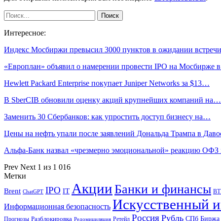
Интересное:
Индекс Мосбиржи превысил 3000 пунктов в ожидании встре
«Европлан» объявил о намерении провести IPO на Мосбирже 
Hewlett Packard Enterprise покупает Juniper Networks за $13…
В SberCIB обновили оценку акций крупнейших компаний на…
Заменить 30 Сбербанков: как упростить доступ бизнесу на…
Цены на нефть упали после заявлений Дональда Трампа в Даво
Альфа-Банк назвал «чрезмерно эмоциональной» реакцию ОФЗ
Prev
Next
1 из 1 016
Метки
Акции
Банки и финансы
IPO
Brent
IT
ВТ
ChatGPT
Искусственный и
Информационная безопасность
Россия
Рубль
СПб Биржа
Разблокировка
Прогнозы
Ретейл
Редомициляция