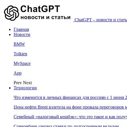
ChatGPT – новости и стать
Главная
Новости
BMW
Tolkien
MySpace
App
Prev
Next
Технологии
Что изменится в личных финансах для россиян с 1 июня 2
Цена нефти Brent взлетела на фоне провала переговоро
Семейный «налоговый кешбэк»: что это такое и как пол
Совкомбанк снизил ставки по долгосрочным вкладам