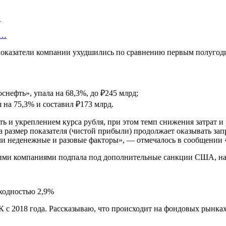
…
у…
показатели компании ухудшились по сравнению первым полугоди
нефть», упала на 68,3%, до ₽245 млрд;
на 75,3% и составил ₽173 млрд.
и укреплением курса рубля, при этом темп снижения затрат и р
 размер показателя (чистой прибыли) продолжает оказывать за
ли неденежные и разовые факторы», — отмечалось в сообщении 
ими компаниями подпала под дополнительные санкции США, на 
с 2018 года. Рассказываю, что происходит на фондовых рынках 