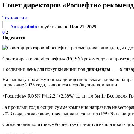
Совет директоров «Роснефти» рекоменд
Технологии
Автор
admin
Опубликовано
Ноя 21, 2025
0
2
Поделится
Совет директоров «Роснефти» (ROSN) рекомендовал промежуточ
Последний день для покупки акций под
дивиденды
— 9 января
На выплату промежуточных дивидендов рекомендовано направ
полугодие 2025 года, говорится в сообщении компании.
«Роснефть» ROSN ₽412,2 (+2,38%) 1д 1н 1м 3м 1г Все время 
За прошлый год в общей сумме компания направила инвестора
2023 года, когда совокупная выплата составила ₽59,78 на акци
Согласно дивполитике, «Роснефть» стремится выплачивать див