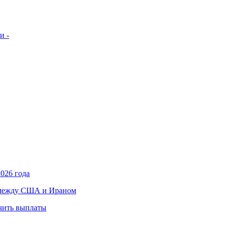
и -
026 года
в между США и Ираном
учить выплаты