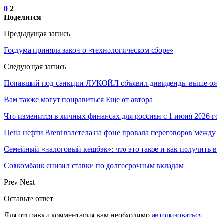
0
2
Поделится
Предыдущая запись
Госдума приняла закон о «технологическом сборе»
Следующая запись
Попавший под санкции ЛУКОЙЛ объявил дивиденды выше о
Вам также могут понравиться
Еще от автора
Что изменится в личных финансах для россиян с 1 июня 2026 г
Цена нефти Brent взлетела на фоне провала переговоров меж
Семейный «налоговый кешбэк»: что это такое и как получить 
Совкомбанк снизил ставки по долгосрочным вкладам
Prev
Next
Оставьте ответ
Для отправки комментария вам необходимо
авторизоваться
.