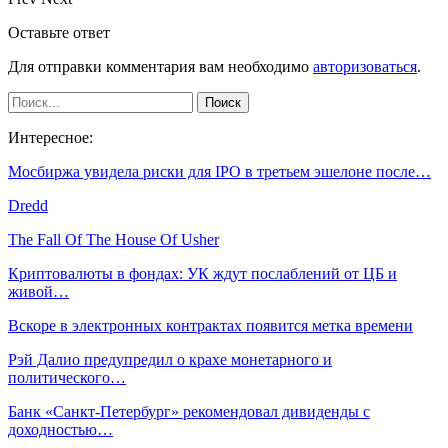
Оставьте ответ
Для отправки комментария вам необходимо
авторизоваться
.
Интересное:
Мосбиржа увидела риски для IPO в третьем эшелоне после…
Dredd
The Fall Of The House Of Usher
Криптовалюты в фондах: УК ждут послаблений от ЦБ и
живой…
Вскоре в электронных контрактах появится метка времени
Рэй Далио предупредил о крахе монетарного и
политического…
Банк «Санкт-Петербург» рекомендовал дивиденды с
доходностью…