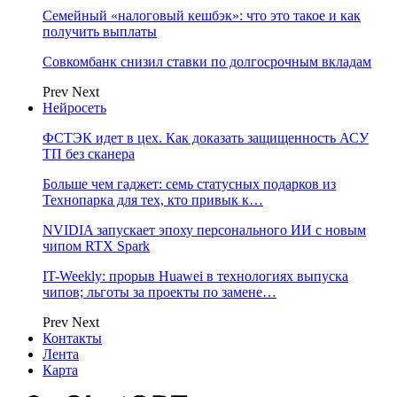
Семейный «налоговый кешбэк»: что это такое и как
получить выплаты
Совкомбанк снизил ставки по долгосрочным вкладам
Prev
Next
Нейросеть
ФСТЭК идет в цех. Как доказать защищенность АСУ
ТП без сканера
Больше чем гаджет: семь статусных подарков из
Технопарка для тех, кто привык к…
NVIDIA запускает эпоху персонального ИИ с новым
чипом RTX Spark
IT-Weekly: прорыв Huawei в технологиях выпуска
чипов; льготы за проекты по замене…
Prev
Next
Контакты
Лента
Карта