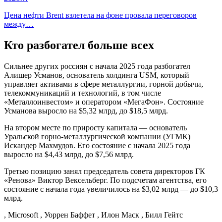
Цена нефти Brent взлетела на фоне провала переговоров
между…
Кто разбогател больше всех
Сильнее других россиян с начала 2025 года разбогател
Алишер Усманов, основатель холдинга USM, который
управляет активами в сфере металлургии, горной добычи,
телекоммуникаций и технологий, в том числе
«Металлоинвестом» и оператором «МегаФон». Состояние
Усманова выросло на $5,32 млрд, до $18,5 млрд.
На втором месте по приросту капитала — основатель
Уральской горно-металлургической компании (УГМК)
Искандер Махмудов. Его состояние с начала 2025 года
выросло на $4,43 млрд, до $7,56 млрд.
Третью позицию занял председатель совета директоров ГК
«Ренова» Виктор Вексельберг. По подсчетам агентства, его
состояние с начала года увеличилось на $3,02 млрд — до $10,3
млрд.
, Microsoft , Уоррен Баффет , Илон Маск , Билл Гейтс