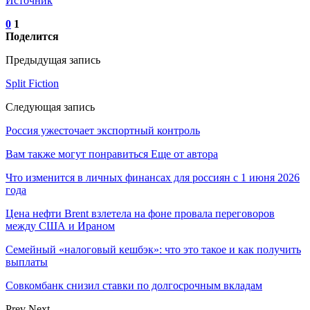
Источник
0
1
Поделится
Предыдущая запись
Split Fiction
Следующая запись
Россия ужесточает экспортный контроль
Вам также могут понравиться
Еще от автора
Что изменится в личных финансах для россиян с 1 июня 2026
года
Цена нефти Brent взлетела на фоне провала переговоров
между США и Ираном
Семейный «налоговый кешбэк»: что это такое и как получить
выплаты
Совкомбанк снизил ставки по долгосрочным вкладам
Prev
Next