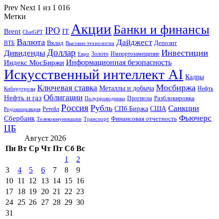
Prev
Next
1 из 1 016
Метки
Акции
Банки и финансы
IPO
Brent
IT
ChatGPT
Валюта
Дайджест
ВТБ
Вклад
Депозит
Высокие технологии
Доллар
Инвестиции
Дивиденды
Золото
Импортозамещение
Евро
Информационная безопасность
Индекс МосБиржи
Искусственный интеллект AI
Кадры
Мосбиржа
Ключевая ставка
Металлы и добыча
Нефть
Киберугрозы
Облигации
Нефть и газ
Разблокировка
Прогнозы
Полупроводники
Россия
Рубль
Санкции
СПб Биржа
США
Ретейл
Редомициляция
Фьючерс
Сбербанк
Финансовая отчетность
Телекоммуникации
Транспорт
ЦБ
Август 2026
Пн
Вт
Ср
Чт
Пт
Сб
Вс
1
2
3
4
5
6
7
8
9
10
11
12
13
14
15
16
17
18
19
20
21
22
23
24
25
26
27
28
29
30
31