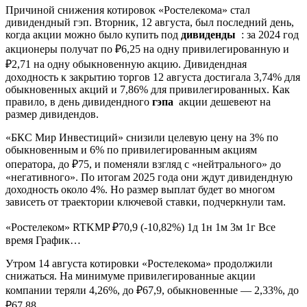
Причиной снижения котировок «Ростелекома» стал
дивидендный гэп. Вторник, 12 августа, был последний день,
когда акции можно было купить под
дивиденды
: за 2024 год
акционеры получат по ₽6,25 на одну привилегированную и
₽2,71 на одну обыкновенную акцию. Дивидендная
доходность к закрытию торгов 12 августа достигала 3,74% для
обыкновенных акций и 7,86% для привилегированных. Как
правило, в день дивидендного
гэпа
акции дешевеют на
размер дивидендов.
«БКС Мир Инвестиций» снизили целевую цену на 3% по
обыкновенным и 6% по привилегированным акциям
оператора, до ₽75, и поменяли взгляд с «нейтрального» до
«негативного». По итогам 2025 года они ждут дивидендную
доходность около 4%. Но размер выплат будет во многом
зависеть от траектории ключевой ставки, подчеркнули там.
«Ростелеком» RTKMP ₽70,9 (-10,82%) 1д 1н 1м 3м 1г Все
время График…
Утром 14 августа котировки «Ростелекома» продолжили
снижаться. На минимуме привилегированные акции
компании теряли 4,26%, до ₽67,9, обыкновенные — 2,33%, до
₽67,88.