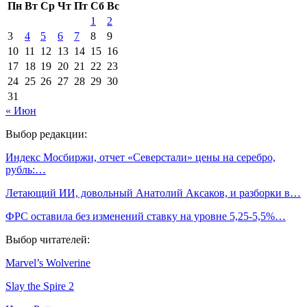
Пн
Вт
Ср
Чт
Пт
Сб
Вс
1
2
3
4
5
6
7
8
9
10
11
12
13
14
15
16
17
18
19
20
21
22
23
24
25
26
27
28
29
30
31
« Июн
Выбор редакции:
Индекс Мосбиржи, отчет «Северстали» цены на серебро,
рубль:…
Летающий ИИ, довольный Анатолий Аксаков, и разборки в…
ФРС оставила без изменений ставку на уровне 5,25-5,5%…
Выбор читателей:
Marvel’s Wolverine
Slay the Spire 2