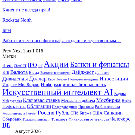
Клиент не всегда прав!
Rockstar North
Intel
Работы известного фотографа созданы искусственным…
Prev
Next
1 из 1 016
Метки
Акции
Банки и финансы
IPO
Brent
IT
ChatGPT
Валюта
Дайджест
ВТБ
Вклад
Депозит
Высокие технологии
Доллар
Инвестиции
Дивиденды
Золото
Импортозамещение
Евро
Информационная безопасность
Индекс МосБиржи
Искусственный интеллект AI
Кадры
Мосбиржа
Ключевая ставка
Металлы и добыча
Нефть
Киберугрозы
Облигации
Нефть и газ
Разблокировка
Прогнозы
Полупроводники
Россия
Рубль
Санкции
СПб Биржа
США
Ретейл
Редомициляция
Фьючерс
Сбербанк
Финансовая отчетность
Телекоммуникации
Транспорт
ЦБ
Август 2026