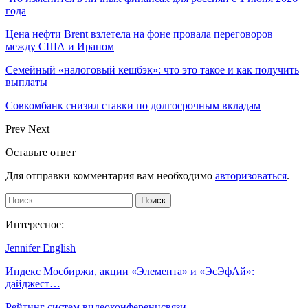
года
Цена нефти Brent взлетела на фоне провала переговоров
между США и Ираном
Семейный «налоговый кешбэк»: что это такое и как получить
выплаты
Совкомбанк снизил ставки по долгосрочным вкладам
Prev
Next
Оставьте ответ
Для отправки комментария вам необходимо
авторизоваться
.
Интересное:
Jennifer English
Индекс Мосбиржи, акции «Элемента» и «ЭсЭфАй»:
дайджест…
Рейтинг систем видеоконференцсвязи