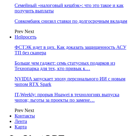
Семейный «налоговый кешбэк»: что это такое и как
получить выплаты
Совкомбанк снизил ставки по долгосрочным вкладам
Prev
Next
Нейросеть
ФСТЭК идет в цех. Как доказать защищенность АСУ
ТП без сканера
Больше чем гаджет: семь статусных подарков из
Технопарка для тех, кто привык к…
NVIDIA запускает эпоху персонального ИИ с новым
чипом RTX Spark
IT-Weekly: прорыв Huawei в технологиях выпуска
чипов; льготы за проекты по замене…
Prev
Next
Контакты
Лента
Карта