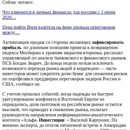
Сейчас читают:
Что изменится в личных финансах для россиян с 1 июня
2026…
Цена нефти Brent взлетела на фоне провала переговоров
между…
Активизация продаж со стороны желающих
зафиксировать
прибыль
по длинным позициям привела к возвращению
индекса Мосбиржи к уровням закрытия вторника, рассказал
управляющий по анализу банковского и финансового рынков
ПСБ Богдан Зварич. До конца недели нельзя исключать
возможного перехода рынка акций в коррекцию — часть
инвесторов может сократить долю бумаг для снижения рисков
по портфелям в преддверии переговоров лидеров России и
США, сообщил он.
С учетом прошлых событий, когда надежды на быстрое
урегулирование конфликта в Восточной Европе не
оправдались, доля скептиков на российском рынке остается
высокой, что приводит к снижению рынка, полагает
руководитель направления информационно-аналитического
контента «Альфа-
Инвестиции
» Василий Карпунин. По
мнению эксперта, до итогов пятничной встречи в Анкоридже