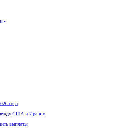
и -
026 года
в между США и Ираном
учить выплаты