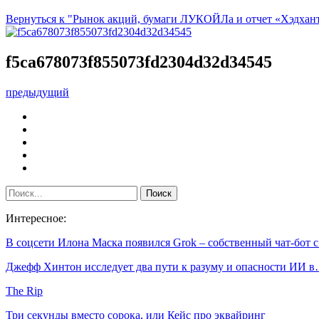
Вернуться к "Рынок акций, бумаги ЛУКОЙЛа и отчет «Хэдхант
f5ca678073f855073fd2304d32d34545
предыдущий
Интересное:
В соцсети Илона Маска появился Grok – собственный чат-бот 
Джефф Хинтон исследует два пути к разуму и опасности ИИ 
The Rip
Три секунды вместо сорока, или Кейс про эквайринг