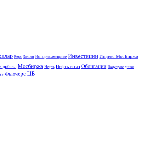
оллар
Инвестиции
Индекс МосБиржи
Золото
Импортозамещение
Евро
Мосбиржа
Облигации
и добыча
Нефть и газ
Нефть
Полупроводники
ЦБ
Фьючерс
ть