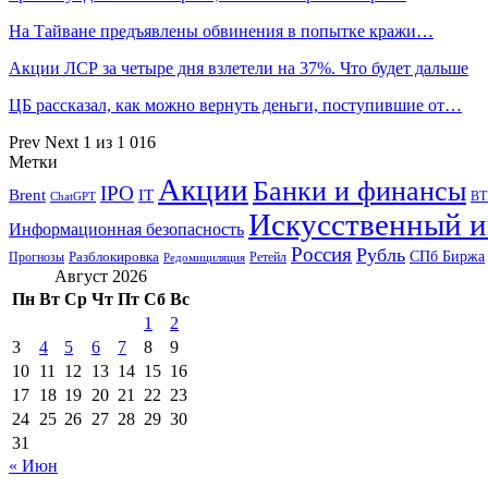
На Тайване предъявлены обвинения в попытке кражи…
Акции ЛСР за четыре дня взлетели на 37%. Что будет дальше
ЦБ рассказал, как можно вернуть деньги, поступившие от…
Prev
Next
1 из 1 016
Метки
Акции
Банки и финансы
IPO
Brent
IT
ВТ
ChatGPT
Искусственный и
Информационная безопасность
Россия
Рубль
СПб Биржа
Разблокировка
Прогнозы
Ретейл
Редомициляция
Август 2026
Пн
Вт
Ср
Чт
Пт
Сб
Вс
1
2
3
4
5
6
7
8
9
10
11
12
13
14
15
16
17
18
19
20
21
22
23
24
25
26
27
28
29
30
31
« Июн