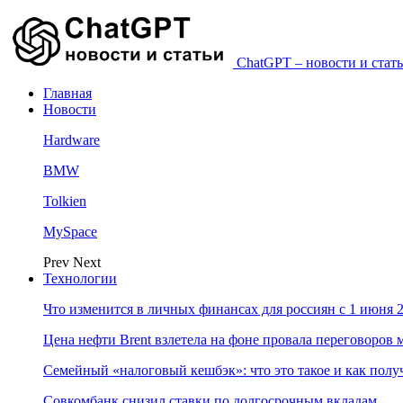
ChatGPT – новости и стать
Главная
Новости
Hardware
BMW
Tolkien
MySpace
Prev
Next
Технологии
Что изменится в личных финансах для россиян с 1 июня 2
Цена нефти Brent взлетела на фоне провала переговоро
Семейный «налоговый кешбэк»: что это такое и как пол
Совкомбанк снизил ставки по долгосрочным вкладам