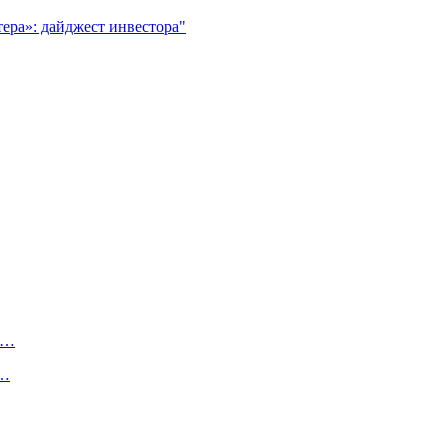
ера»: дайджест инвестора"
с…
в…