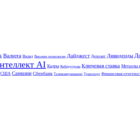
Д
Валюта
Дайджест
Дивиденды
Б
Вклад
Депозит
Высокие технологии
нтеллект AI
Ключевая ставка
Металлы 
Кадры
Киберугрозы
Санкции
Сбербанк
США
Финансовая отчетнос
Телекоммуникации
Транспорт