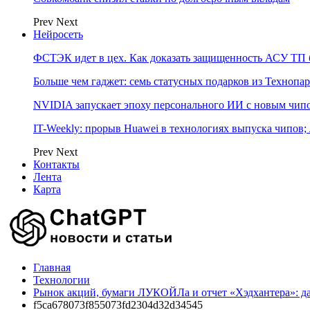
Prev
Next
Нейросеть
ФСТЭК идет в цех. Как доказать защищенность АСУ ТП б
Больше чем гаджет: семь статусных подарков из Технопар
NVIDIA запускает эпоху персонального ИИ с новым чип
IT-Weekly: прорыв Huawei в технологиях выпуска чипов;
Prev
Next
Контакты
Лента
Карта
Главная
Технологии
Рынок акций, бумаги ЛУКОЙЛа и отчет «Хэдхантера»: д
f5ca678073f855073fd2304d32d34545