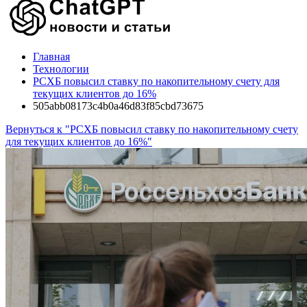
Главная
Технологии
РСХБ повысил ставку по накопительному счету для
текущих клиентов до 16%
505abb08173c4b0a46d83f85cbd73675
Вернуться к "РСХБ повысил ставку по накопительному счету
для текущих клиентов до 16%"