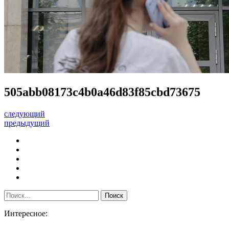
505abb08173c4b0a46d83f85cbd73675
следующий
предыдущий
Интересное: