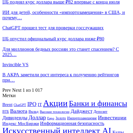
ЦБ поднял курс доллара выше ₽82 впервые с конца июля
ИИ для детей, особенности «импортозамещения» в США, и
почему…
ChatGPT прошел тест для проверки госслужащих
ЦБ опустил официальный курс доллара ниже ₽80
Для миллионов бедных россиян это станет спасением? С
2025…
Invincible VS
В АКРА заметили рост интереса к получению рейтингов
при…
Prev
Next
1 из 1 017
Метки
Акции
Банки и финансы
IPO
Brent
IT
ChatGPT
Валюта
Дайджест
ВТБ
Вклад
Депозит
Высокие технологии
Доллар
Инвестиции
Дивиденды
Золото
Импортозамещение
Евро
Информационная безопасность
Индекс МосБиржи
Искусственный интеллект AI
Кадры