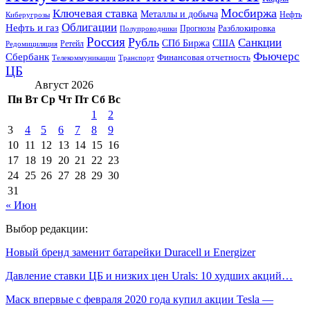
Мосбиржа
Ключевая ставка
Металлы и добыча
Нефть
Киберугрозы
Облигации
Нефть и газ
Разблокировка
Прогнозы
Полупроводники
Россия
Рубль
Санкции
СПб Биржа
США
Ретейл
Редомициляция
Фьючерс
Сбербанк
Финансовая отчетность
Телекоммуникации
Транспорт
ЦБ
Август 2026
Пн
Вт
Ср
Чт
Пт
Сб
Вс
1
2
3
4
5
6
7
8
9
10
11
12
13
14
15
16
17
18
19
20
21
22
23
24
25
26
27
28
29
30
31
« Июн
Выбор редакции:
Новый бренд заменит батарейки Duracell и Energizer
Давление ставки ЦБ и низких цен Urals: 10 худших акций…
Маск впервые с февраля 2020 года купил акции Tesla —