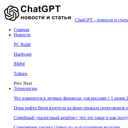
ChatGPT – новости и стать
Главная
Новости
PC Build
Hardware
BMW
Tolkien
Prev
Next
Технологии
Что изменится в личных финансах для россиян с 1 июня 2
Цена нефти Brent взлетела на фоне провала переговоро
Семейный «налоговый кешбэк»: что это такое и как пол
Совкомбанк снизил ставки по долгосрочным вкладам