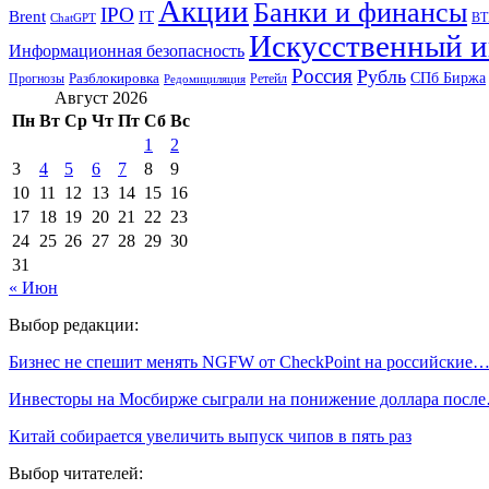
Акции
Банки и финансы
IPO
Brent
IT
ВТ
ChatGPT
Искусственный и
Информационная безопасность
Россия
Рубль
СПб Биржа
Разблокировка
Прогнозы
Ретейл
Редомициляция
Август 2026
Пн
Вт
Ср
Чт
Пт
Сб
Вс
1
2
3
4
5
6
7
8
9
10
11
12
13
14
15
16
17
18
19
20
21
22
23
24
25
26
27
28
29
30
31
« Июн
Выбор редакции:
Бизнес не спешит менять NGFW от CheckPoint на российские
Инвесторы на Мосбирже сыграли на понижение доллара посл
Китай собирается увеличить выпуск чипов в пять раз
Выбор читателей: