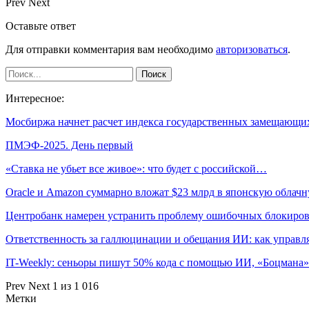
Prev
Next
Оставьте ответ
Для отправки комментария вам необходимо
авторизоваться
.
Интересное:
Мосбиржа начнет расчет индекса государственных замещающ
ПМЭФ-2025. День первый
«‎Ставка не убьет все живое»: что будет с российской…
Oracle и Amazon суммарно вложат $23 млрд в японскую обла
Центробанк намерен устранить проблему ошибочных блокир
Ответственность за галлюцинации и обещания ИИ: как управ
IT-Weekly: сеньоры пишут 50% кода с помощью ИИ, «Боцман
Prev
Next
1 из 1 016
Метки