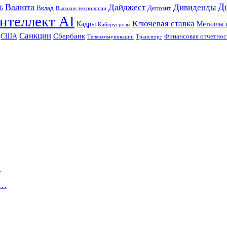
Д
Валюта
Дайджест
Дивиденды
Б
Вклад
Депозит
Высокие технологии
нтеллект AI
Ключевая ставка
Металлы 
Кадры
Киберугрозы
Санкции
Сбербанк
США
Финансовая отчетнос
Телекоммуникации
Транспорт
…
е…