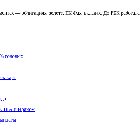
ментах — облигациях, золоте, ПИФах, вкладах. До РБК работал
55% годовых
ок карт
ода
ду США и Ираном
выплаты