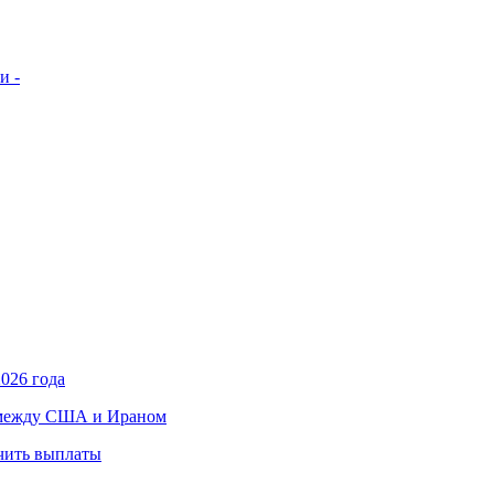
и -
026 года
в между США и Ираном
учить выплаты