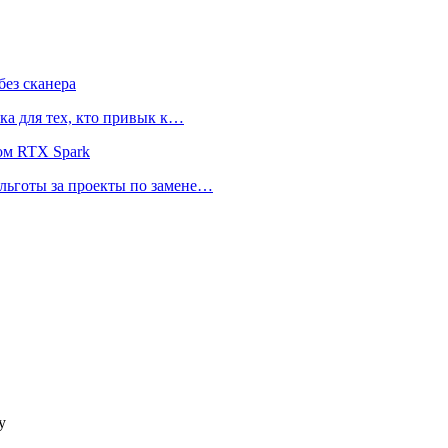
ез сканера
ка для тех, кто привык к…
ом RTX Spark
 льготы за проекты по замене…
у