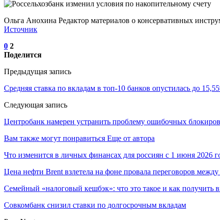
Ольга Анохина Редактор материалов о консервативных инстру
Источник
0
2
Поделится
Предыдущая запись
Средняя ставка по вкладам в топ-10 банков опустилась до 15,
Следующая запись
Центробанк намерен устранить проблему ошибочных блокиров
Вам также могут понравиться
Еще от автора
Что изменится в личных финансах для россиян с 1 июня 2026 г
Цена нефти Brent взлетела на фоне провала переговоров меж
Семейный «налоговый кешбэк»: что это такое и как получить 
Совкомбанк снизил ставки по долгосрочным вкладам