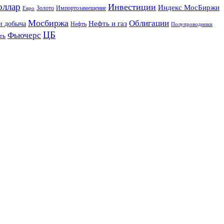
оллар
Инвестиции
Индекс МосБиржи
Золото
Импортозамещение
Евро
Мосбиржа
Облигации
и добыча
Нефть и газ
Нефть
Полупроводники
ЦБ
Фьючерс
ть