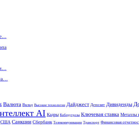
ке…
эпа
ми…
 на…
Д
Валюта
Дайджест
Дивиденды
Б
Вклад
Депозит
Высокие технологии
нтеллект AI
Ключевая ставка
Металлы 
Кадры
Киберугрозы
Санкции
Сбербанк
США
Финансовая отчетнос
Телекоммуникации
Транспорт