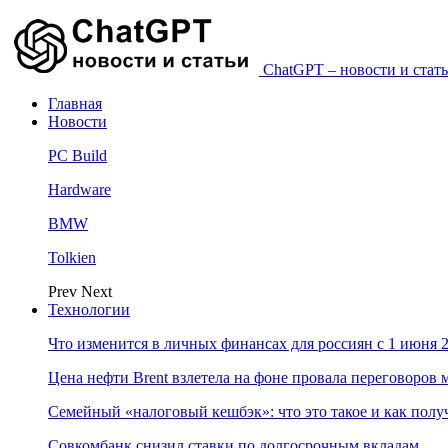
ChatGPT – новости и стать
Главная
Новости
PC Build
Hardware
BMW
Tolkien
Prev
Next
Технологии
Что изменится в личных финансах для россиян с 1 июня 2
Цена нефти Brent взлетела на фоне провала переговоро
Семейный «налоговый кешбэк»: что это такое и как пол
Совкомбанк снизил ставки по долгосрочным вкладам