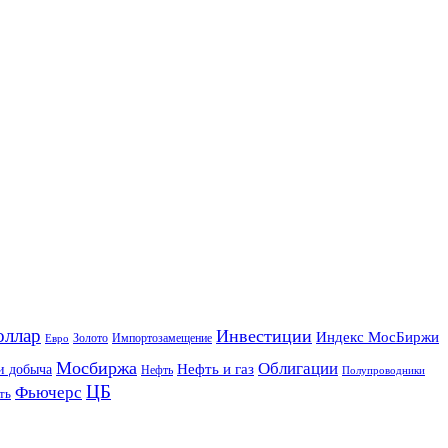
оллар
Инвестиции
Индекс МосБиржи
Золото
Импортозамещение
Евро
Мосбиржа
Облигации
и добыча
Нефть и газ
Нефть
Полупроводники
ЦБ
Фьючерс
ть