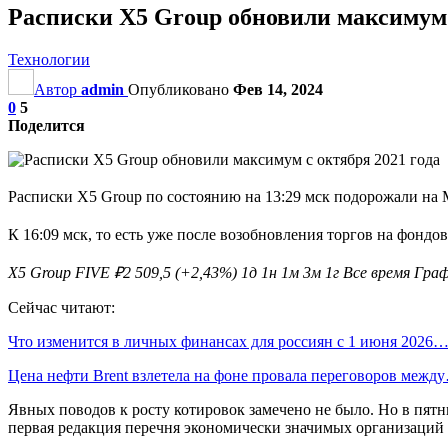
Расписки X5 Group обновили максимум 
Технологии
Автор
admin
Опубликовано
Фев 14, 2024
0
5
Поделится
Расписки X5 Group по состоянию на 13:29 мск подорожали на М
К 16:09 мск, то есть уже после возобновления торгов на фондо
X5 Group FIVE ₽2 509,5 (+2,43%) 1д 1н 1м 3м 1г Все время Гр
Сейчас читают:
Что изменится в личных финансах для россиян с 1 июня 2026
Цена нефти Brent взлетела на фоне провала переговоров межд
Явных поводов к росту котировок замечено не было. Но в пятн
первая редакция перечня экономически значимых организаций (