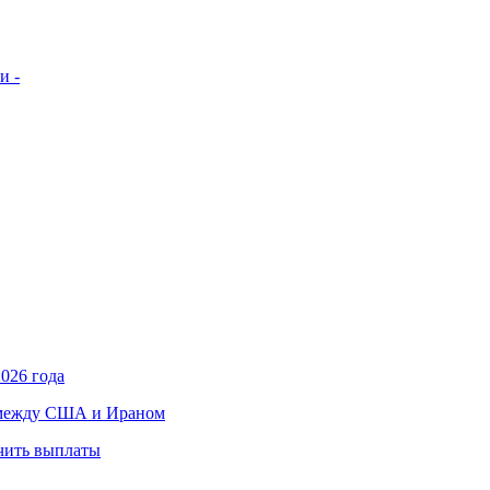
и -
026 года
в между США и Ираном
учить выплаты