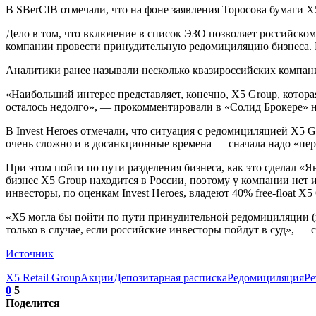
В SBerCIB отмечали, что на фоне заявления Торосова бумаги 
Дело в том, что включение в список ЭЗО позволяет российско
компании провести принудительную редомициляцию бизнеса. П
Аналитики ранее называли несколько квазироссийских компани
«Наибольший интерес представляет, конечно, X5 Group, которая
осталось недолго», — прокомментировали в «Солид Брокере» н
В Invest Heroes отмечали, что ситуация с редомициляцией X5
очень сложно и в досанкционные времена — сначала надо «пер
При этом пойти по пути разделения бизнеса, как это сделал «
бизнес X5 Group находится в России, поэтому у компании нет
инвесторы, по оценкам Invest Heroes, владеют 40% free-float X5
«X5 могла бы пойти по пути принудительной редомициляции (к
только в случае, если российские инвесторы пойдут в суд», — 
Источник
X5 Retail Group
Акции
Депозитарная расписка
Редомициляция
Ре
0
5
Поделится