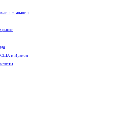
 доли в компании
м рынке
ода
ду США и Ираном
выплаты