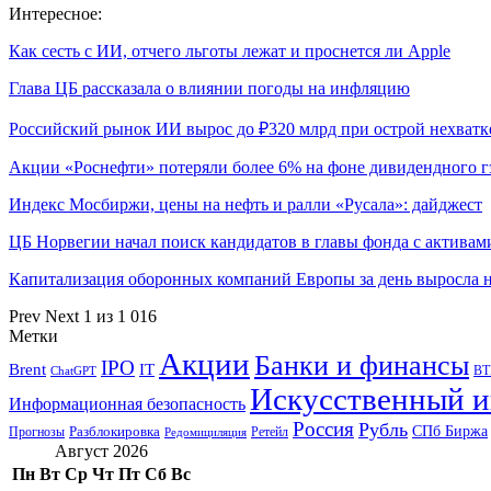
Интересное:
Как сесть с ИИ, отчего льготы лежат и проснется ли Apple
Глава ЦБ рассказала о влиянии погоды на инфляцию
Российский рынок ИИ вырос до ₽320 млрд при острой нехват
Акции «Роснефти» потеряли более 6% на фоне дивидендного г
Индекс Мосбиржи, цены на нефть и ралли «Русала»: дайджест
ЦБ Норвегии начал поиск кандидатов в главы фонда с актива
Капитализация оборонных компаний Европы за день выросла
Prev
Next
1 из 1 016
Метки
Акции
Банки и финансы
IPO
Brent
IT
ВТ
ChatGPT
Искусственный и
Информационная безопасность
Россия
Рубль
СПб Биржа
Разблокировка
Прогнозы
Ретейл
Редомициляция
Август 2026
Пн
Вт
Ср
Чт
Пт
Сб
Вс