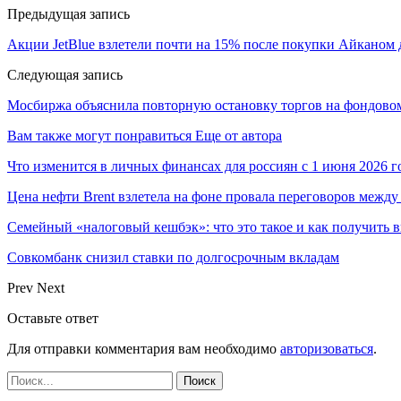
Предыдущая запись
Акции JetBlue взлетели почти на 15% после покупки Айканом
Следующая запись
Мосбиржа объяснила повторную остановку торгов на фондово
Вам также могут понравиться
Еще от автора
Что изменится в личных финансах для россиян с 1 июня 2026 г
Цена нефти Brent взлетела на фоне провала переговоров меж
Семейный «налоговый кешбэк»: что это такое и как получить 
Совкомбанк снизил ставки по долгосрочным вкладам
Prev
Next
Оставьте ответ
Для отправки комментария вам необходимо
авторизоваться
.