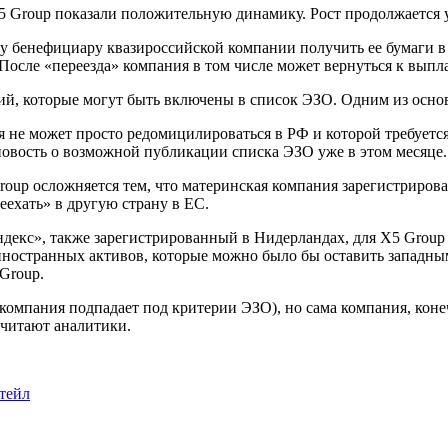
X5 Group показали положительную динамику. Рост продолжается 
му бенефициару квазироссийской компании получить ее бумаги в
осле «переезда» компания в том числе может вернуться к выпл
й, которые могут быть включены в список ЭЗО. Одним из основ
 не может просто редомицилироваться в РФ и которой требуется 
овость о возможной публикации списка ЭЗО уже в этом месяце.
 Group осложняется тем, что материнская компания зарегистрир
еехать» в другую страну в ЕС.
Яндекс», также зарегистрированный в Нидерландах, для X5 Group
 иностранных активов, которые можно было бы оставить западны
 Group.
омпания подпадает под критерии ЭЗО), но сама компания, конеч
считают аналитики.
тейл