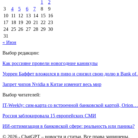
1
2
3
4
5
6
7
8
9
10
11
12
13
14
15
16
17
18
19
20
21
22
23
24
25
26
27
28
29
30
31
« Июн
Выбор редакции:
Как россияне провели новогодние каникулы
Уоррен Баффет вложился в пиво и снизил свою долю в Bank o
Запрет чипов Nvidia в Китае изменит весь мир
Выбор читателей:
IT-Weekly: сим-карта со встроенной банковской картой, Orion…
Россия заблокировала 15 европейских СМИ
ИИ-оптимизация в банковской сфере: реальность или паника?
© 2026 - ChatGPT – новости и статьи. Все права защищены.