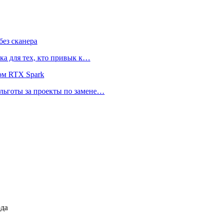
ез сканера
ка для тех, кто привык к…
ом RTX Spark
 льготы за проекты по замене…
ода