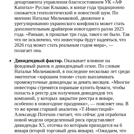
департамента управления благосостоянием УК «АФ
Капитал» Руслан Клышко, в конце года традиционно
снижается геополитический и новостной шум. По
мнению Натальи Мильчаковой, движение к
урегулированию украинского конфликта может стать
дополнительным драйвером новогоднего ралли 2025
года. «Раньше, в прошлые три года, такого не было. Так
что не исключено, что инвесторы будут надеяться, что
2026 год может стать реальным годом мира», —
полагает она.
Дивидендный фактор.
Оказывает влияние на
фондовый рынок и дивидендный сезон. По словам
Натальи Мильчаковой, в последние несколько лет среди
эмитентов «хорошим тоном» стало выплачивать
промежуточные дивиденды за девять месяцев. «Многие
инвесторы стремятся пораньше купить бумаги, чтобы
попасть в реестр для получения дивидендов тех
компаний, у которых закрытие реестра в январе,
особенно в новогодние праздники», — поясняет она. В
то же время старший аналитик «Т-Инвестиций»
Александр Потехин считает, что сейчас для отработки
новой модели определенный риск представляют
дивиденды X5, отсечка по которым приходится на 6
января (второй торговый день января). «Ожидаем, что