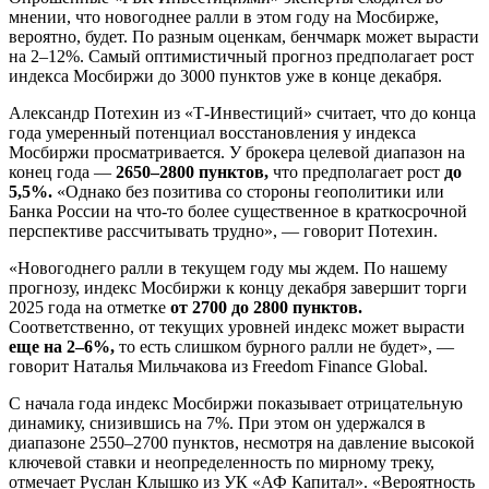
мнении, что новогоднее ралли в этом году на Мосбирже,
вероятно, будет. По разным оценкам, бенчмарк может вырасти
на 2–12%. Самый оптимистичный прогноз предполагает рост
индекса Мосбиржи до 3000 пунктов уже в конце декабря.
Александр Потехин из «Т-Инвестиций» считает, что до конца
года умеренный потенциал восстановления у индекса
Мосбиржи просматривается. У брокера целевой диапазон на
конец года —
2650–2800 пунктов,
что предполагает рост
до
5,5%.
«Однако без позитива со стороны геополитики или
Банка России на что-то более существенное в краткосрочной
перспективе рассчитывать трудно», — говорит Потехин.
«Новогоднего ралли в текущем году мы ждем. По нашему
прогнозу, индекс Мосбиржи к концу декабря завершит торги
2025 года на отметке
от 2700 до 2800 пунктов.
Соответственно, от текущих уровней индекс может вырасти
еще на 2–6%,
то есть слишком бурного ралли не будет», —
говорит Наталья Мильчакова из Freedom Finance Global.
С начала года индекс Мосбиржи показывает отрицательную
динамику, снизившись на 7%. При этом он удержался в
диапазоне 2550–2700 пунктов, несмотря на давление высокой
ключевой ставки и неопределенность по мирному треку,
отмечает Руслан Клышко из УК «АФ Капитал». «Вероятность