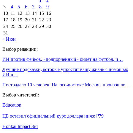
1
2
3
4
5
6
7
8
9
10
11
12
13
14
15
16
17
18
19
20
21
22
23
24
25
26
27
28
29
30
31
« Июн
Выбор редакции:
ИИ против фейков, «подпорченный» билет на футбол, и…
Лучшие подсказки, которые упростят вашу жизнь с помощью
ИИ в…
Пострадало 10 человек. На юго-востоке Москвы произошло…
Выбор читателей:
Education
ЦБ оставил официальный курс доллара ниже ₽79
Honkai Impact 3rd