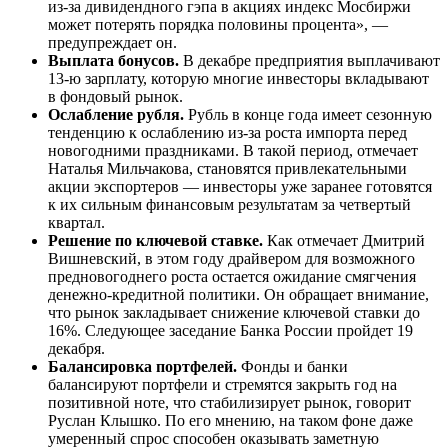
из-за дивидендного гэпа в акциях индекс Мосбиржи
может потерять порядка половины процента», —
предупреждает он.
Выплата бонусов.
В декабре предприятия выплачивают
13-ю зарплату, которую многие инвесторы вкладывают
в фондовый рынок.
Ослабление рубля.
Рубль в конце года имеет сезонную
тенденцию к ослаблению из-за роста импорта перед
новогодними праздниками. В такой период, отмечает
Наталья Мильчакова, становятся привлекательными
акции экспортеров — инвесторы уже заранее готовятся
к их сильным финансовым результатам за четвертый
квартал.
Решение по ключевой ставке.
Как отмечает Дмитрий
Вишневский, в этом году драйвером для возможного
предновогоднего роста остается ожидание смягчения
денежно-кредитной политики. Он обращает внимание,
что рынок закладывает снижение ключевой ставки до
16%. Следующее заседание Банка России пройдет 19
декабря.
Балансировка портфелей.
Фонды и банки
балансируют портфели и стремятся закрыть год на
позитивной ноте, что стабилизирует рынок, говорит
Руслан Клышко. По его мнению, на таком фоне даже
умеренный спрос способен оказывать заметную