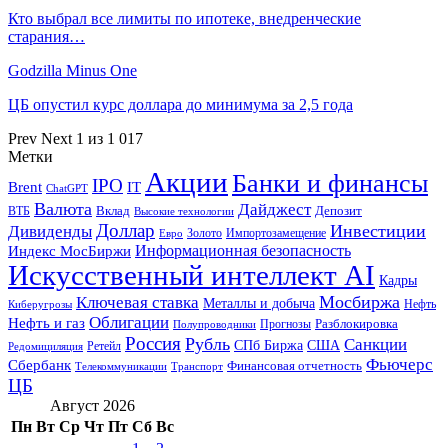
Кто выбрал все лимиты по ипотеке, внедренческие
старания…
Godzilla Minus One
ЦБ опустил курс доллара до минимума за 2,5 года
Prev
Next
1 из 1 017
Метки
Акции
Банки и финансы
IPO
Brent
IT
ChatGPT
Валюта
Дайджест
ВТБ
Вклад
Депозит
Высокие технологии
Доллар
Инвестиции
Дивиденды
Золото
Импортозамещение
Евро
Информационная безопасность
Индекс МосБиржи
Искусственный интеллект AI
Кадры
Мосбиржа
Ключевая ставка
Металлы и добыча
Нефть
Киберугрозы
Облигации
Нефть и газ
Разблокировка
Прогнозы
Полупроводники
Россия
Рубль
Санкции
СПб Биржа
США
Ретейл
Редомициляция
Фьючерс
Сбербанк
Финансовая отчетность
Телекоммуникации
Транспорт
ЦБ
Август 2026
Пн
Вт
Ср
Чт
Пт
Сб
Вс