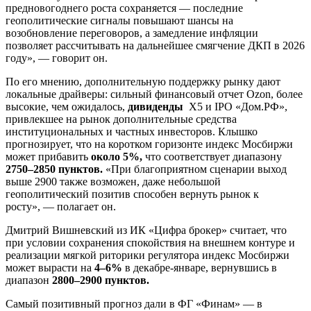
предновогоднего роста сохраняется — последние
геополитические сигналы повышают шансы на
возобновление переговоров, а замедление инфляции
позволяет рассчитывать на дальнейшее смягчение ДКП в 2026
году», — говорит он.
По его мнению, дополнительную поддержку рынку дают
локальные драйверы: сильный финансовый отчет Ozon, более
высокие, чем ожидалось,
дивиденды
Х5 и IPO «Дом.РФ»,
привлекшее на рынок дополнительные средства
институциональных и частных инвесторов. Клышко
прогнозирует, что на коротком горизонте индекс Мосбиржи
может прибавить
около 5%,
что соответствует диапазону
2750–2850 пунктов.
«При благоприятном сценарии выход
выше 2900 также возможен, даже небольшой
геополитический позитив способен вернуть рынок к
росту», — полагает он.
Дмитрий Вишневский из ИК «Цифра брокер» считает, что
при условии сохранения спокойствия на внешнем контуре и
реализации мягкой риторики регулятора индекс Мосбиржи
может вырасти на
4–6%
в декабре-январе, вернувшись в
диапазон
2800–2900 пунктов.
Самый позитивный прогноз дали в ФГ «Финам» — в