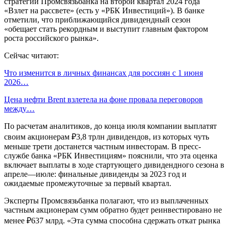
стратегии Промсвязьбанка на второй квартал 2024 года
«Взлет на рассвете» (есть у «РБК Инвестиций»). В банке
отметили, что приближающийся дивидендный сезон
«обещает стать рекордным и выступит главным фактором
роста российского рынка».
Сейчас читают:
Что изменится в личных финансах для россиян с 1 июня
2026…
Цена нефти Brent взлетела на фоне провала переговоров
между…
По расчетам аналитиков, до конца июля компании выплатят
своим акционерам ₽3,8 трлн дивидендов, из которых чуть
меньше трети достанется частным инвесторам. В пресс-
службе банка «РБК Инвестициям» пояснили, что эта оценка
включает выплаты в ходе стартующего дивидендного сезона в
апреле—июле: финальные дивиденды за 2023 год и
ожидаемые промежуточные за первый квартал.
Эксперты Промсвязьбанка полагают, что из выплаченных
частным акционерам сумм обратно будет реинвестировано не
менее ₽637 млрд. «Эта сумма способна сдержать откат рынка