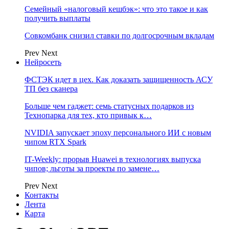
Семейный «налоговый кешбэк»: что это такое и как
получить выплаты
Совкомбанк снизил ставки по долгосрочным вкладам
Prev
Next
Нейросеть
ФСТЭК идет в цех. Как доказать защищенность АСУ
ТП без сканера
Больше чем гаджет: семь статусных подарков из
Технопарка для тех, кто привык к…
NVIDIA запускает эпоху персонального ИИ с новым
чипом RTX Spark
IT-Weekly: прорыв Huawei в технологиях выпуска
чипов; льготы за проекты по замене…
Prev
Next
Контакты
Лента
Карта