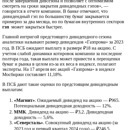
после завершения дивсезона и позволяет с оптимизмом
смотреть на сроки закрытия дивидендных гэпов», —
говорится в отчете компании. В банке отмечают, что
дивидендный гэп по большинству бумаг закрывается
примерно за два месяца, но по бумагам внутренних секторов
гэп
может закрыться быстрее.
Главной интригой предстоящего дивидендного сезона
аналитики называют размер дивидендов «Газпрома» за 2023
год. В ПСБ ожидают выплату в размере ₽18 на акцию. С
учетом слабой динамики котировок компании за последние
полтора года, такая выплата может привести к переоценки
бумаг и рынка в целом из-за их веса в индексе, полагают
эксперты. На 17 апреля вес акций «Газпрома» в индексе
Мосбиржи составляет 11,18%.
В ПСБ дают такие оценки по предстоящим дивидендным
выплатам:
«Магнит»
. Ожидаемый дивиденд на акцию — ₽965.
Потенциальная дивидендная доходность — 12%.
ММК
. Дивиденд на акцию — ₽3,2. Дивидендная
доходность — 5,6%.
«Северсталь»
. Совокупный дивиденд на акцию (за
2023 год и первый квартал 2024 года) — ₽246,5.