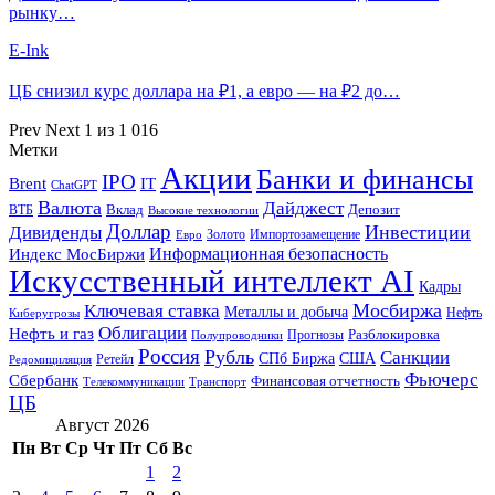
рынку…
E-Ink
ЦБ снизил курс доллара на ₽1, а евро — на ₽2 до…
Prev
Next
1 из 1 016
Метки
Акции
Банки и финансы
IPO
Brent
IT
ChatGPT
Валюта
Дайджест
ВТБ
Вклад
Депозит
Высокие технологии
Доллар
Инвестиции
Дивиденды
Золото
Импортозамещение
Евро
Информационная безопасность
Индекс МосБиржи
Искусственный интеллект AI
Кадры
Мосбиржа
Ключевая ставка
Металлы и добыча
Нефть
Киберугрозы
Облигации
Нефть и газ
Разблокировка
Прогнозы
Полупроводники
Россия
Рубль
Санкции
СПб Биржа
США
Ретейл
Редомициляция
Фьючерс
Сбербанк
Финансовая отчетность
Телекоммуникации
Транспорт
ЦБ
Август 2026
Пн
Вт
Ср
Чт
Пт
Сб
Вс
1
2