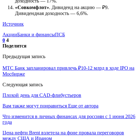
доходность — 17%.
«Совкомфлот»
. Дивиденд на акцию — ₽9.
Дивидендная доходность — 6,6%.
Источник
Акции
Банки и финансы
ПСБ
0
4
Поделится
Предыдущая запись
МТС Банк запланировал привлечь ₽10-12 млрд в ходе IPO на
Мосбирже
Следующая запись
Плохой день для CAD-флибустьеров
Вам также могут понравиться
Еще от автора
Что изменится в личных финансах для россиян с 1 июня 2026
года
Цена нефти Brent взлетела на фоне провала переговоров
между США и Ираном