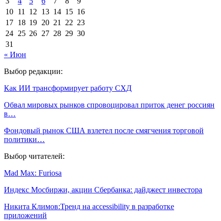
3
4
5
6
7
8
9
10
11
12
13
14
15
16
17
18
19
20
21
22
23
24
25
26
27
28
29
30
31
« Июн
Выбор редакции:
Как ИИ трансформирует работу СХД
Обвал мировых рынков спровоцировал приток денег россиян
в…
Фондовый рынок США взлетел после смягчения торговой
политики…
Выбор читателей:
Mad Max: Furiosa
Индекс Мосбиржи, акции Сбербанка: дайджест инвестора
Никита Климов:Тренд на accessibility в разработке
приложений