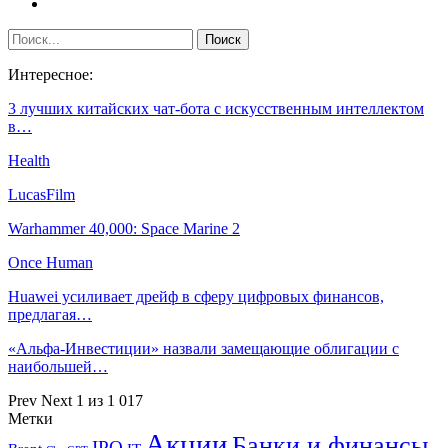
Интересное:
3 лучших китайских чат-бота с искусственным интеллектом
в…
Health
LucasFilm
Warhammer 40,000: Space Marine 2
Once Human
Huawei усиливает дрейф в сферу цифровых финансов,
предлагая…
«Альфа-Инвестиции» назвали замещающие облигации с
наибольшей…
Prev
Next
1 из 1 017
Метки
Акции
Банки и финансы
IPO