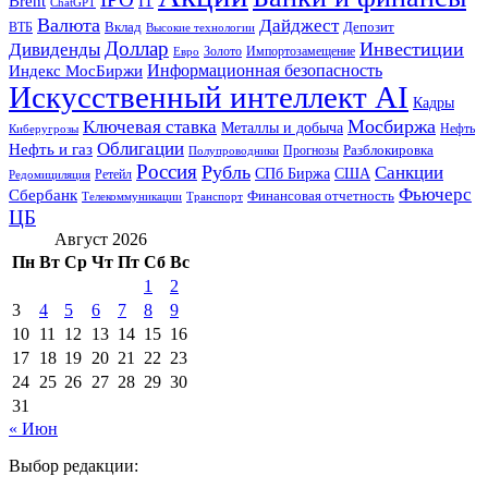
Brent
IT
ChatGPT
Валюта
Дайджест
ВТБ
Вклад
Депозит
Высокие технологии
Доллар
Инвестиции
Дивиденды
Золото
Импортозамещение
Евро
Информационная безопасность
Индекс МосБиржи
Искусственный интеллект AI
Кадры
Мосбиржа
Ключевая ставка
Металлы и добыча
Нефть
Киберугрозы
Облигации
Нефть и газ
Разблокировка
Прогнозы
Полупроводники
Россия
Рубль
Санкции
СПб Биржа
США
Ретейл
Редомициляция
Фьючерс
Сбербанк
Финансовая отчетность
Телекоммуникации
Транспорт
ЦБ
Август 2026
Пн
Вт
Ср
Чт
Пт
Сб
Вс
1
2
3
4
5
6
7
8
9
10
11
12
13
14
15
16
17
18
19
20
21
22
23
24
25
26
27
28
29
30
31
« Июн
Выбор редакции: