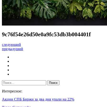
9c76f54e26d50e0a9fc53db3b004401f
следующий
предыдущий
Интересное:
Акции СПБ Биржи за два дня упали на 22%