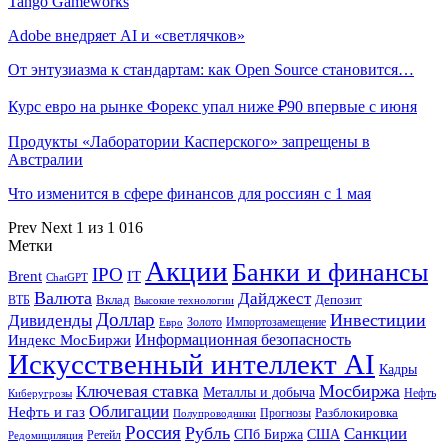
Tango Gameworks
Adobe внедряет AI и «светлячков»
От энтузиазма к стандартам: как Open Source становится…
Курс евро на рынке Форекс упал ниже ₽90 впервые с июня
Продукты «Лаборатории Касперского» запрещены в
Австралии
Что изменится в сфере финансов для россиян с 1 мая
Prev
Next
1 из 1 016
Метки
Акции
Банки и финансы
IPO
Brent
IT
ChatGPT
Валюта
Дайджест
ВТБ
Вклад
Депозит
Высокие технологии
Доллар
Инвестиции
Дивиденды
Золото
Импортозамещение
Евро
Информационная безопасность
Индекс МосБиржи
Искусственный интеллект AI
Кадры
Мосбиржа
Ключевая ставка
Металлы и добыча
Нефть
Киберугрозы
Облигации
Нефть и газ
Разблокировка
Прогнозы
Полупроводники
Россия
Рубль
Санкции
СПб Биржа
США
Ретейл
Редомициляция