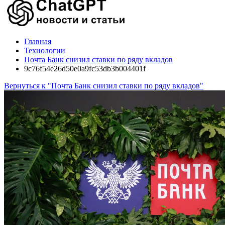
Главная
Технологии
Почта Банк снизил ставки по ряду вкладов
9c76f54e26d50e0a9fc53db3b004401f
Вернуться к "Почта Банк снизил ставки по ряду вкладов"