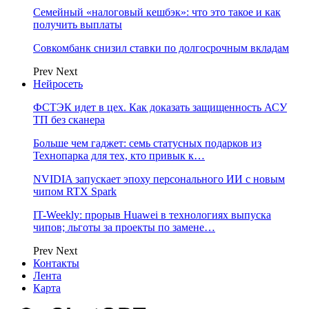
Семейный «налоговый кешбэк»: что это такое и как
получить выплаты
Совкомбанк снизил ставки по долгосрочным вкладам
Prev
Next
Нейросеть
ФСТЭК идет в цех. Как доказать защищенность АСУ
ТП без сканера
Больше чем гаджет: семь статусных подарков из
Технопарка для тех, кто привык к…
NVIDIA запускает эпоху персонального ИИ с новым
чипом RTX Spark
IT-Weekly: прорыв Huawei в технологиях выпуска
чипов; льготы за проекты по замене…
Prev
Next
Контакты
Лента
Карта