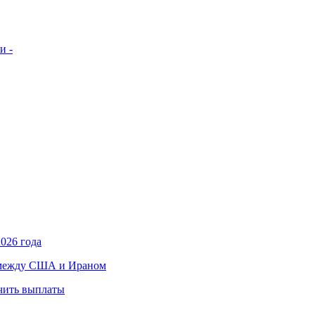
и -
026 года
в между США и Ираном
учить выплаты