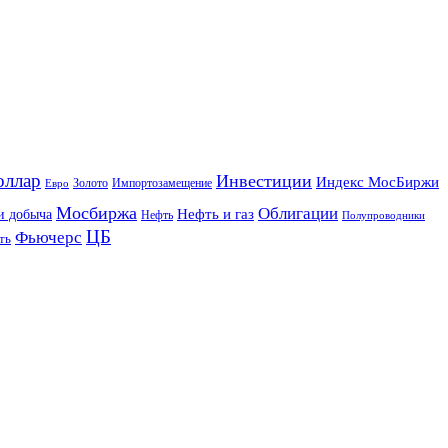
оллар
Инвестиции
Индекс МосБиржи
Золото
Импортозамещение
Евро
Мосбиржа
Облигации
и добыча
Нефть и газ
Нефть
Полупроводники
ЦБ
Фьючерс
ть