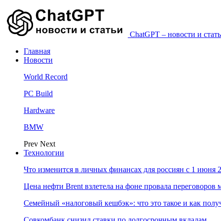
ChatGPT – новости и стать
Главная
Новости
World Record
PC Build
Hardware
BMW
Prev
Next
Технологии
Что изменится в личных финансах для россиян с 1 июня 2
Цена нефти Brent взлетела на фоне провала переговоро
Семейный «налоговый кешбэк»: что это такое и как пол
Совкомбанк снизил ставки по долгосрочным вкладам