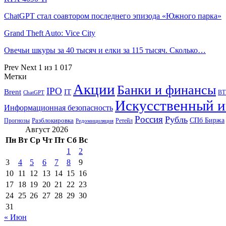
ChatGPT стал соавтором последнего эпизода «Южного парка»
Grand Theft Auto: Vice City
Овечьи шкуры за 40 тысяч и елки за 115 тысяч. Сколько…
Prev
Next
1 из 1 017
Метки
Акции
Банки и финансы
IPO
Brent
IT
ВТ
ChatGPT
Искусственный и
Информационная безопасность
Россия
Рубль
СПб Биржа
Разблокировка
Прогнозы
Ретейл
Редомициляция
Август 2026
Пн
Вт
Ср
Чт
Пт
Сб
Вс
1
2
3
4
5
6
7
8
9
10
11
12
13
14
15
16
17
18
19
20
21
22
23
24
25
26
27
28
29
30
31
« Июн