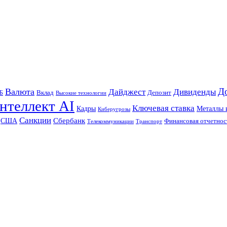
Д
Валюта
Дайджест
Дивиденды
Б
Вклад
Депозит
Высокие технологии
нтеллект AI
Ключевая ставка
Металлы 
Кадры
Киберугрозы
Санкции
Сбербанк
США
Финансовая отчетнос
Телекоммуникации
Транспорт