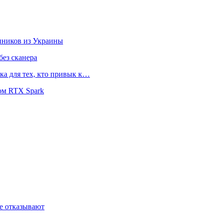
нников из Украины
ез сканера
ка для тех, кто привык к…
ом RTX Spark
де отказывают