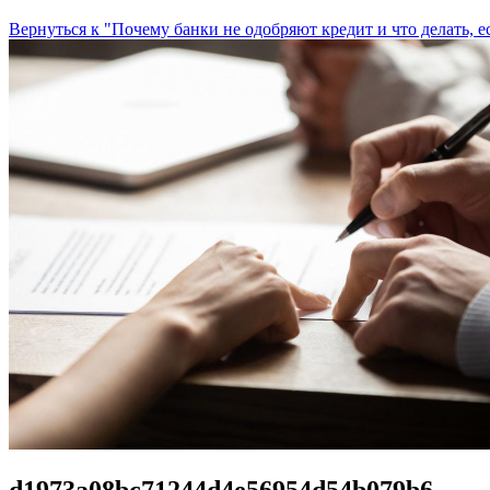
Вернуться к "Почему банки не одобряют кредит и что делать, е
d1973a08bc71244d4e56954d54b079b6