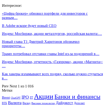
Интересное:
«Цифра брокер» обновил портфели для инвесторов с
разным…
В Adobe вскоре будет новый CEO
Индекс Мосбиржи, акции металлургов, российская валюта:…
Новый глава Т1 Дмитрий Харитонов обозначил
приоритеты…
Трамп потребовал отставки главы Intel из-за подозрений в…
Индекс Мосбиржи, отчетность «Газпрома», акции «Магнита»:
…
Как хакеры взламывают всех подряд, сколько нужно стучаться
в…
Prev
Next
1 из 1 016
Метки
Акции
Банки и финансы
IPO
Brent
IT
ChatGPT
Валюта
Дайджест
ВТБ
Вклад
Депозит
Высокие технологии