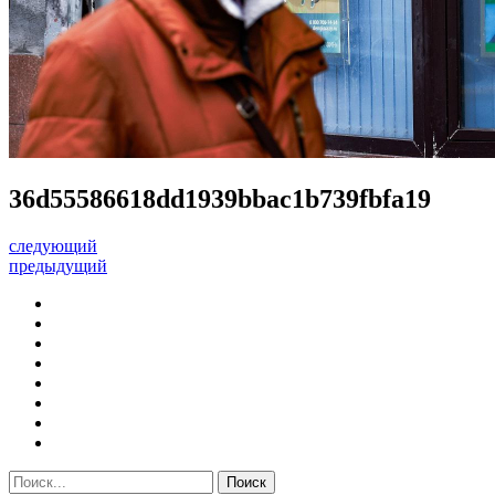
36d55586618dd1939bbac1b739fbfa19
следующий
предыдущий