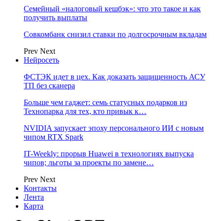
Семейный «налоговый кешбэк»: что это такое и как
получить выплаты
Совкомбанк снизил ставки по долгосрочным вкладам
Prev
Next
Нейросеть
ФСТЭК идет в цех. Как доказать защищенность АСУ
ТП без сканера
Больше чем гаджет: семь статусных подарков из
Технопарка для тех, кто привык к…
NVIDIA запускает эпоху персонального ИИ с новым
чипом RTX Spark
IT-Weekly: прорыв Huawei в технологиях выпуска
чипов; льготы за проекты по замене…
Prev
Next
Контакты
Лента
Карта