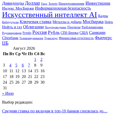
Доллар
Инвестиции
Дивиденды
Золото
Импортозамещение
Евро
Информационная безопасность
Индекс МосБиржи
Искусственный интеллект AI
Кадры
Мосбиржа
Ключевая ставка
Металлы и добыча
Нефть
Киберугрозы
Облигации
Нефть и газ
Разблокировка
Прогнозы
Полупроводники
Россия
Рубль
Санкции
СПб Биржа
США
Ретейл
Редомициляция
Фьючерс
Сбербанк
Финансовая отчетность
Телекоммуникации
Транспорт
ЦБ
Август 2026
Пн
Вт
Ср
Чт
Пт
Сб
Вс
1
2
3
4
5
6
7
8
9
10
11
12
13
14
15
16
17
18
19
20
21
22
23
24
25
26
27
28
29
30
31
« Июн
Выбор редакции:
Средняя ставка по вкладам в топ-10 банков снизилась до…