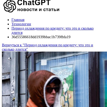
Главная
Технологии
Период охлаждения по кредиту: что это и сколько
длится
36d55586618dd1939bbac1b739fbfa19
Вернуться к "Период охлаждения по кредиту: что это и
сколько длится"