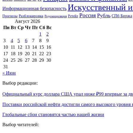
Искусственный и
Информационная безопасность
Россия
Рубль
СПб Биржа
Разблокировка
Прогнозы
Ретейл
Редомициляция
Август 2026
Пн
Вт
Ср
Чт
Пт
Сб
Вс
1
2
3
4
5
6
7
8
9
10
11
12
13
14
15
16
17
18
19
20
21
22
23
24
25
26
27
28
29
30
31
« Июн
Выбор редакции:
Официальный курс доллара США упал ниже ₽99 впервые за д
Поставки российской нефти достигли самого высокого уровня
Глобальные сбои становятся частью нашей жизни
Выбор читателей: