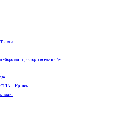
 Трампа
n «бороздит просторы вселенной»
ода
ду США и Ираном
выплаты