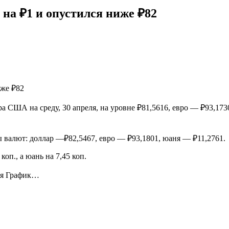
на ₽1 и опустился ниже ₽82
США на среду, 30 апреля, на уровне ₽81,5616, евро — ₽93,1730,
 валют: доллар —₽82,5467, евро — ₽93,1801, юаня — ₽11,2761.
коп., а юань на 7,45 коп.
емя График…