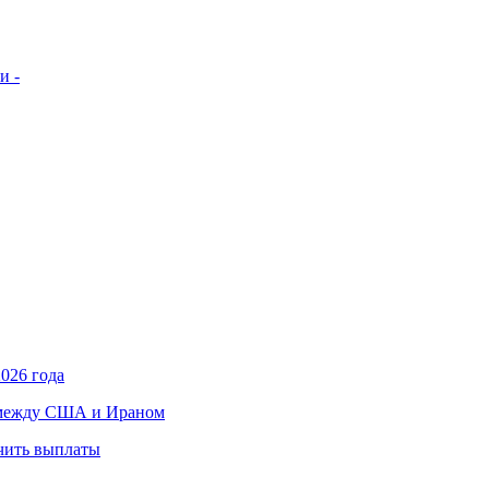
и -
026 года
в между США и Ираном
учить выплаты