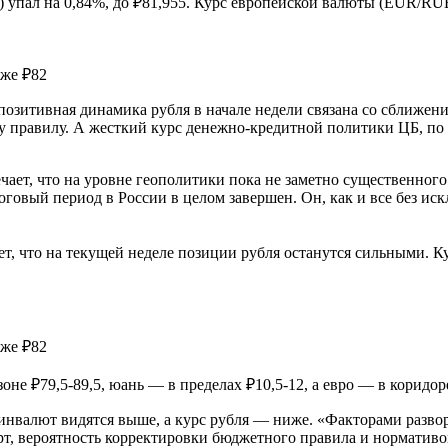
упал на 0,84%, до ₽81,955. Курс европейской валюты (EUR/RUB)
позитивная динамика рубля в начале недели связана со сближен
 правилу. А жесткий курс денежно-кредитной политики ЦБ, по 
т, что на уровне геополитики пока не заметно существенного п
овый период в России в целом завершен. Он, как и все без иск
 что на текущей неделе позиции рубля останутся сильными. Кур
оне ₽79,5-89,5, юань — в пределах ₽10,5-12, а евро — в корид
ы инвалют видятся выше, а курс рубля — ниже. «Факторами разв
орт, вероятность корректировки бюджетного правила и норматив