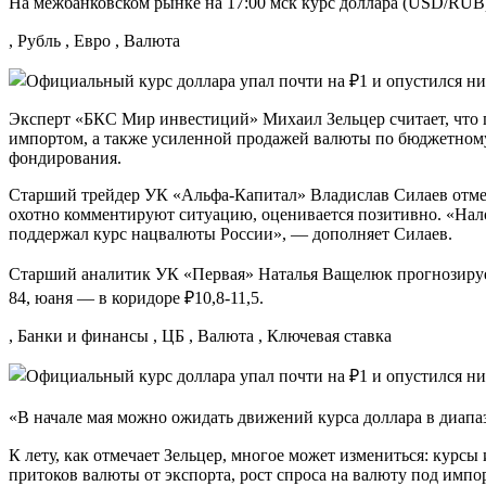
На межбанковском рынке на 17:00 мск курс доллара (USD/RUB) 
, Рубль , Евро , Валюта
Эксперт «БКС Мир инвестиций» Михаил Зельцер считает, что 
импортом, а также усиленной продажей валюты по бюджетному
фондирования.
Старший трейдер УК «Альфа-Капитал» Владислав Силаев отмечае
охотно комментируют ситуацию, оценивается позитивно. «Налог
поддержал курс нацвалюты России», — дополняет Силаев.
Старший аналитик УК «Первая» Наталья Ващелюк прогнозирует,
84, юаня — в коридоре ₽10,8-11,5.
, Банки и финансы , ЦБ , Валюта , Ключевая ставка
«В начале мая можно ожидать движений курса доллара в диапаз
К лету, как отмечает Зельцер, многое может измениться: курс
притоков валюты от экспорта, рост спроса на валюту под имп