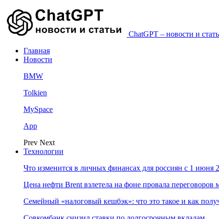
ChatGPT – новости и стать
Главная
Новости
BMW
Tolkien
MySpace
App
Prev
Next
Технологии
Что изменится в личных финансах для россиян с 1 июня 2
Цена нефти Brent взлетела на фоне провала переговоро
Семейный «налоговый кешбэк»: что это такое и как пол
Совкомбанк снизил ставки по долгосрочным вкладам