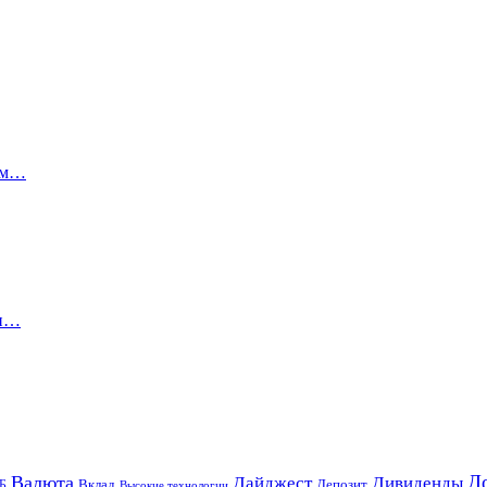
ком…
 и…
Д
Валюта
Дайджест
Дивиденды
Б
Вклад
Депозит
Высокие технологии