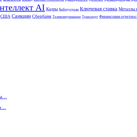
нтеллект AI
Ключевая ставка
Металлы 
Кадры
Киберугрозы
Санкции
Сбербанк
США
Финансовая отчетнос
Телекоммуникации
Транспорт
ва…
 в…