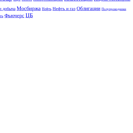
Мосбиржа
Облигации
и добыча
Нефть и газ
Нефть
Полупроводники
ЦБ
Фьючерс
ть