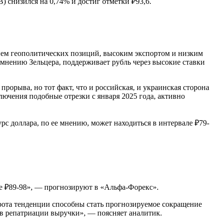
 снизился на 0,74% и достиг отметки ₽93,6.
ием геополитических позиций, высоким экспортом и низким
мнению Зельцера, поддерживает рубль через высокие ставки
рорыва, но тот факт, что и российская, и украинская сторона
лючения подобные отрезки с января 2025 года, активно
с доллара, по ее мнению, может находиться в интервале ₽79-
оре ₽89-98», — прогнозируют в «Альфа-Форекс».
орота тенденции способны стать прогнозируемое сокращение
ов репатриации выручки», — поясняет аналитик.