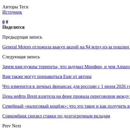
Авторы Теги
Источник
0
0
Поделится
Предыдущая запись
General Motors отложила выкуп акций на $4 млрд из-за пошлин
Следующая запись
Зачем нам нужны торренты, что задумал Минфин, и чем Amazo
Вам также могут понравиться
Еще от автора
Что изменится в личных финансах для россиян с 1 июня 2026 г
Цена нефти Brent взлетела на фоне провала переговоров меж
Семейный «налоговый кешбэк»: что это такое и как получить 
Совкомбанк снизил ставки по долгосрочным вкладам
Prev
Next