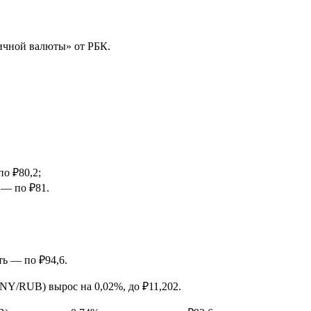
ичной валюты» от РБК.
по ₽80,2;
 — по ₽81.
ть — по ₽94,6.
CNY/RUB) вырос на 0,02%, до ₽11,202.