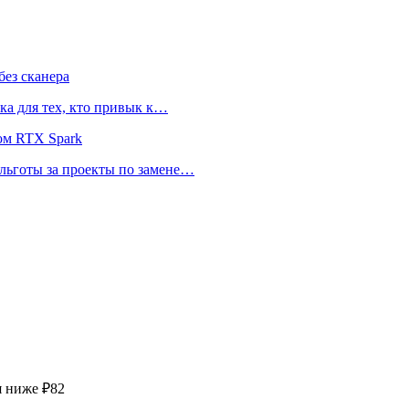
ез сканера
ка для тех, кто привык к…
ом RTX Spark
 льготы за проекты по замене…
я ниже ₽82