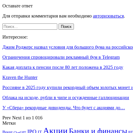
Оставьте ответ
Для отправки комментария вам необходимо
авторизоваться
.
Интересное:
Джим Роджерс назвал условия для большого бума на российс
Ограничения спровоцировали рекламный бум в Telegram
Какая доплата к пенсии после 80 лет положена в 2025 году
Kraven the Hunter
Россияне в 2025 году купили рекордный объем золотых монет
Облака на исходе, рубли в чипе и осужденные галлюцинации
У «Сбера» рекордные дивиденды. Что будет с акциями до…
Prev
Next
1 из 1 016
Метки
Акции
Банки и финансы
IPO
Brent
IT
ВТ
ChatGPT