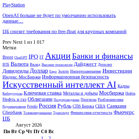
PlayStation
OpenAI больше не будет по умолчанию использовать
данные…
ЦБ снизит требования по free-float для крупных компаний
Prev
Next
1 из 1 017
Метки
Акции
Банки и финансы
IPO
Brent
IT
ChatGPT
Валюта
Дайджест
ВТБ
Вклад
Депозит
Высокие технологии
Доллар
Инвестиции
Дивиденды
Золото
Импортозамещение
Евро
Информационная безопасность
Индекс МосБиржи
Искусственный интеллект AI
Кадры
Мосбиржа
Ключевая ставка
Металлы и добыча
Нефть
Киберугрозы
Облигации
Нефть и газ
Разблокировка
Прогнозы
Полупроводники
Россия
Рубль
Санкции
СПб Биржа
США
Ретейл
Редомициляция
Фьючерс
Сбербанк
Финансовая отчетность
Телекоммуникации
Транспорт
ЦБ
Август 2026
Пн
Вт
Ср
Чт
Пт
Сб
Вс
1
2