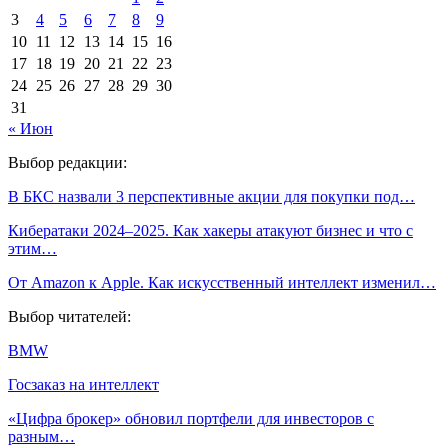
3
4
5
6
7
8
9
10
11
12
13
14
15
16
17
18
19
20
21
22
23
24
25
26
27
28
29
30
31
« Июн
Выбор редакции:
В БКС назвали 3 перспективные акции для покупки под…
Кибератаки 2024–2025. Как хакеры атакуют бизнес и что с
этим…
От Amazon к Apple. Как искусственный интеллект изменил…
Выбор читателей:
BMW
Госзаказ на интеллект
«Цифра брокер» обновил портфели для инвесторов с
разным…