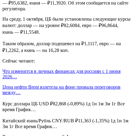
— ₽95,6382, юаня — ₽11,3920. Об этом сообщается на сайте
регулятора.
На среду, 1 октября, ЦБ были установлены следующие курсы
валют: доллар — на уровне ₽82,6084, евро — ₽96,8644,
юань — ₽11,5548.
Таким образом, доллар подешевел на ₽1,1117, евро — на
₽1,2262, а юань — на 16,28 коп.
Сейчас читают:
Что изменится в личных финансах для россиян с 1 июня
2026…
Цена нефти Brent взлетела на фоне провала переговоров
между…
Курс доллара ЦБ USD ₽82,868 (-0,89%) 1д 1н 1м 3м 1г Все
время График…
Китайский юань/Рубль CNY/RUB ₽11,363 (-1,35%) 1д 1н 1м
3м 1г Все время График…