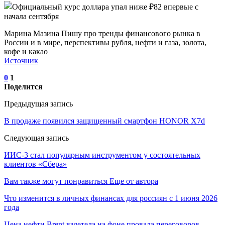
Марина Мазина Пишу про тренды финансового рынка в
России и в мире, перспективы рубля, нефти и газа, золота,
кофе и какао
Источник
0
1
Поделится
Предыдущая запись
В продаже появился защищенный смартфон HONOR X7d
Следующая запись
ИИС-3 стал популярным инструментом у состоятельных
клиентов «Сбера»
Вам также могут понравиться
Еще от автора
Что изменится в личных финансах для россиян с 1 июня 2026
года
Цена нефти Brent взлетела на фоне провала переговоров