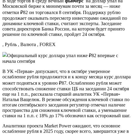
В ходе торгов в среду вечный
фьючерс
на доллар упал на
Московской бирже к минимумам почти за месяц — ниже
отметки ₽82 он торговался 8 сентября. Поддержку рублю
продолжает оказывать пересмотр инвесторами ожиданий по
динамике ключевой ставки, считают эксперты. Заседание
совета директоров Банка России, на котором будет принято
решение по ключевой ставке, пройдет 24 октября.
, Рубль , Валюта , FOREX
В УК «Первая» допускают, что в октябре умеренное
ослабление рубля продолжится и к концу месяца курс доллара
может подняться к уровню ₽87. Ослаблению рубля может
способствовать снижение ставки ЦБ на заседании 24 октября
еще на 1 п.п., рассказала старший аналитик УК «Первая»
Наталья Ващелюк. В резюме обсуждения ключевой ставки по
итогам сентябрьского заседания регулятор отмечал наличие
пространства для снижения ключевой ставки, а уменьшение
ставки на 1 п.п. с 18% до 17% обозначил как осторожный шаг.
Аналитики проекта Market Power ожидают, что основное
ослабление рубля в 2025 году, скорее всего, завершится уже в