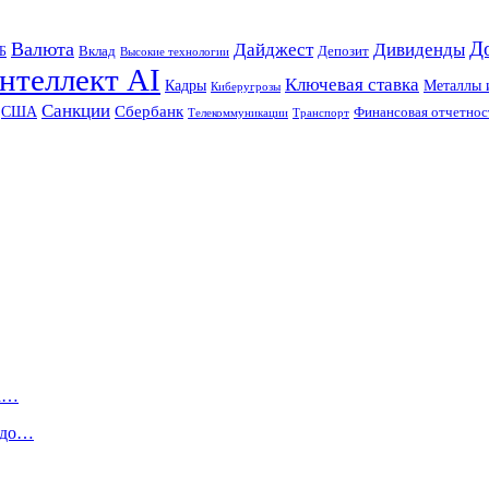
Д
Валюта
Дайджест
Дивиденды
Б
Вклад
Депозит
Высокие технологии
нтеллект AI
Ключевая ставка
Металлы 
Кадры
Киберугрозы
Санкции
Сбербанк
США
Финансовая отчетнос
Телекоммуникации
Транспорт
та…
й до…