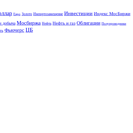
оллар
Инвестиции
Индекс МосБиржи
Золото
Импортозамещение
Евро
Мосбиржа
Облигации
и добыча
Нефть и газ
Нефть
Полупроводники
ЦБ
Фьючерс
ть