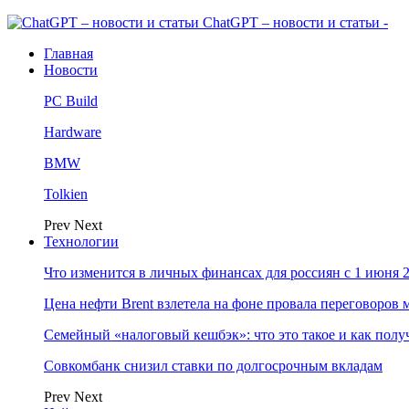
ChatGPT – новости и статьи -
Главная
Новости
PC Build
Hardware
BMW
Tolkien
Prev
Next
Технологии
Что изменится в личных финансах для россиян с 1 июня 2
Цена нефти Brent взлетела на фоне провала переговоро
Семейный «налоговый кешбэк»: что это такое и как пол
Совкомбанк снизил ставки по долгосрочным вкладам
Prev
Next