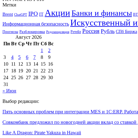
Метки
Акции
Банки и финансы
IPO
Brent
IT
ВТ
ChatGPT
Искусственный и
Информационная безопасность
Россия
Рубль
СПб Биржа
Разблокировка
Прогнозы
Ретейл
Редомициляция
Август 2026
Пн
Вт
Ср
Чт
Пт
Сб
Вс
1
2
3
4
5
6
7
8
9
10
11
12
13
14
15
16
17
18
19
20
21
22
23
24
25
26
27
28
29
30
31
« Июн
Выбор редакции:
Пять основных проблем при интеграции MES и 1C:ERP. Рабо
Совкомбанк предложил по новогодней акции вклад со ставко
Like A Dragon: Pirate Yakuza in Hawaii