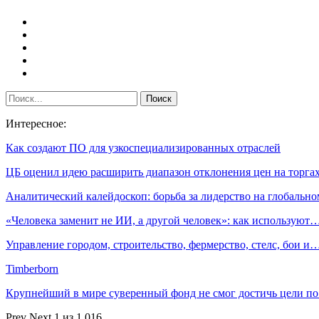
Интересное:
Как создают ПО для узкоспециализированных отраслей
ЦБ оценил идею расширить диапазон отклонения цен на торга
Аналитический калейдоскоп: борьба за лидерство на глобаль
«Человека заменит не ИИ, а другой человек»: как используют
Управление городом, строительство, фермерство, стелс, бои и
Timberborn
Крупнейший в мире суверенный фонд не смог достичь цели п
Prev
Next
1 из 1 016