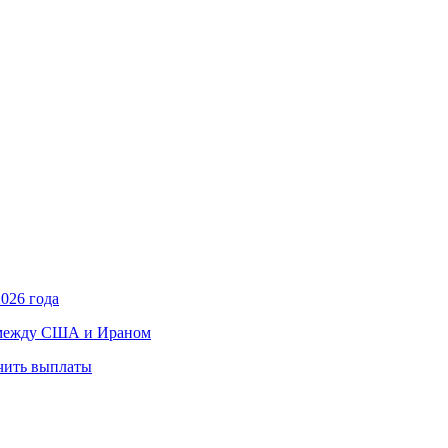
026 года
в между США и Ираном
учить выплаты