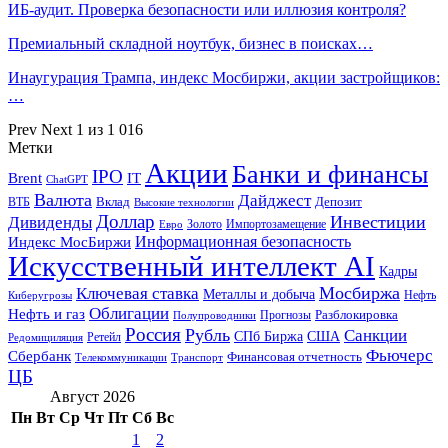
ИБ-аудит. Проверка безопасности или иллюзия контроля?
Премиальный складной ноутбук, бизнес в поисках…
Инаугурация Трампа, индекс Мосбиржи, акции застройщиков:
…
Prev
Next
1 из 1 016
Метки
Акции
Банки и финансы
IPO
Brent
IT
ChatGPT
Валюта
Дайджест
ВТБ
Вклад
Депозит
Высокие технологии
Доллар
Инвестиции
Дивиденды
Золото
Импортозамещение
Евро
Информационная безопасность
Индекс МосБиржи
Искусственный интеллект AI
Кадры
Мосбиржа
Ключевая ставка
Металлы и добыча
Нефть
Киберугрозы
Облигации
Нефть и газ
Разблокировка
Прогнозы
Полупроводники
Россия
Рубль
Санкции
СПб Биржа
США
Ретейл
Редомициляция
Фьючерс
Сбербанк
Финансовая отчетность
Телекоммуникации
Транспорт
ЦБ
Август 2026
Пн
Вт
Ср
Чт
Пт
Сб
Вс
1
2