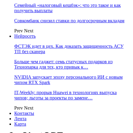
Семейный «налоговый кешбэк»: что это такое и как
получить выплаты
Совкомбанк снизил ставки по долгосрочным вкладам
Prev
Next
Нейросеть
ФСТЭК идет в цех. Как доказать защищенность АСУ
ТП без сканера
Больше чем гаджет: семь статусных подарков из
Технопарка для тех, кто привык к…
NVIDIA запускает эпоху персонального ИИ с новым
чипом RTX Spark
IT-Weekly: прорыв Huawei в технологиях выпуска
чипов; льготы за проекты по замене…
Prev
Next
Контакты
Лента
Карта