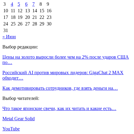
3
4
5
6
7
8
9
10
11
12
13
14
15
16
17
18
19
20
21
22
23
24
25
26
27
28
29
30
31
« Июн
Выбор редакции:
Цены на золото выросли более чем на 2% после ударов США
по…
Российский AI против мировых лидеров: GigaChat 2 MAX
обходит…
Как демотивировать сотрудников, где взять деньги на…
Выбор читателей:
Что такое японские свечи, как их читать и какие есть…
Metal Gear Solid
YouTube