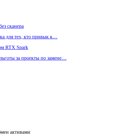
ез сканера
ка для тех, кто привык к…
ом RTX Spark
 льготы за проекты по замене…
обмен активами