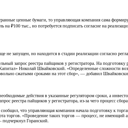
транные ценные бумаги, то управляющая компания сама формируе
ль на ₽100 тыс., но потребуется подписать согласие на реализа
ще не запущен, но находится в стадии реализации согласно регл
ельный запрос реестра пайщиков у регистратора. На подготовку 
Капитал» Николай Швайковский. «Определенные сложности возм
 довольно сжатыми сроками на этот сбор», — добавил Швайковски
обходимые действия в указанные регулятором сроки, а инвесторы
прос реестра пайщиков у регистратора, из-за чего процесс сбора 
ообщил, что управляющая компания начала подготовку к торгам
рта торгов. «Проведение таких торгов — процесс, не имеющий 
— подчеркнул Горанский.