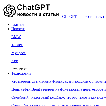
ChatGPT – новости и стать
Главная
Новости
BMW
Tolkien
MySpace
App
Prev
Next
Технологии
Что изменится в личных финансах для россиян с 1 июня 2
Цена нефти Brent взлетела на фоне провала переговоро
Семейный «налоговый кешбэк»: что это такое и как пол
Совкомбанк снизил ставки по долгосрочным вкладам