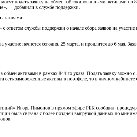
 могут подать заявку на обмен заблокированными активами по 8
не», — добавили в службе поддержки.
 ответом службы поддержки о начале сбора заявок на участие
на участие начнется сегодня, 25 марта, и продлится до 6 мая. З
а обмен активами в рамках 844-го указа. Подать заявку можно с
 есть замороженные активы в портфеле, то в личном кабинете б
иций» Игорь Пимонов в прямом эфире РБК сообщил, процедура п
 опции была связана с более поздней выгрузкой данных по мини
монов.