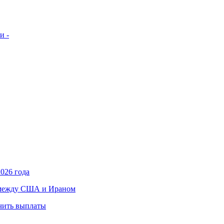
и -
026 года
в между США и Ираном
учить выплаты