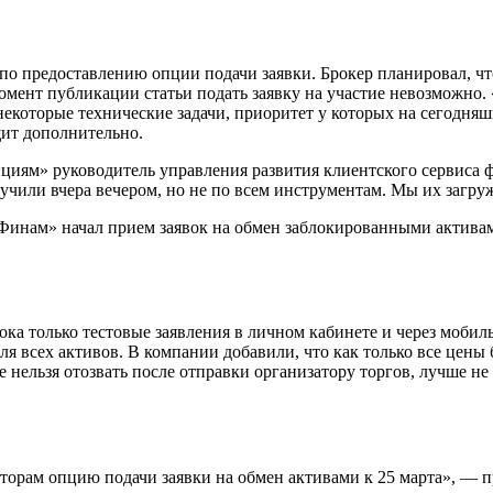
 предоставлению опции подачи заявки. Брокер планировал, что 
омент публикации статьи подать заявку на участие невозможно.
некоторые технические задачи, приоритет у которых на сегодн
щит дополнительно.
ициям» руководитель управления развития клиентского сервиса
учили вчера вечером, но не по всем инструментам. Мы их загру
«Финам» начал прием заявок на обмен заблокированными актива
ока только тестовые заявления в личном кабинете и через мобил
ля всех активов. В компании добавили, что как только все цены
нельзя отозвать после отправки организатору торгов, лучше не 
сторам опцию подачи заявки на обмен активами к 25 марта», — 