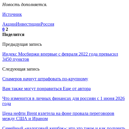
Новость дополняется.
Источник
Акции
Инвестиции
Россия
0
2
Поделится
Предыдущая запись
Индекс Мосбиржи впервые с февраля 2022 года превысил
3450 пунктов
Следующая запись
Спамеров начнут штрафовать по-крупному
Вам также могут понравиться
Еще от автора
Что изменится в личных финансах для россиян с 1 июня 2026
года
Цена нефти Brent взлетела на фоне провала переговоров
между США и Ираном
Семейный «налоговый кешбэк»: что это такое и как получить