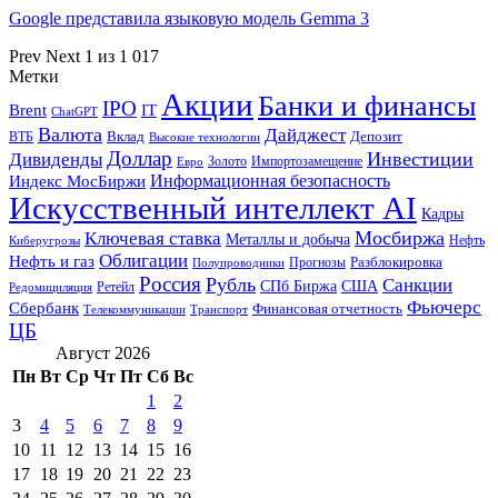
Google представила языковую модель Gemma 3
Prev
Next
1 из 1 017
Метки
Акции
Банки и финансы
IPO
Brent
IT
ChatGPT
Валюта
Дайджест
ВТБ
Вклад
Депозит
Высокие технологии
Доллар
Инвестиции
Дивиденды
Золото
Импортозамещение
Евро
Информационная безопасность
Индекс МосБиржи
Искусственный интеллект AI
Кадры
Мосбиржа
Ключевая ставка
Металлы и добыча
Нефть
Киберугрозы
Облигации
Нефть и газ
Разблокировка
Прогнозы
Полупроводники
Россия
Рубль
Санкции
СПб Биржа
США
Ретейл
Редомициляция
Фьючерс
Сбербанк
Финансовая отчетность
Телекоммуникации
Транспорт
ЦБ
Август 2026
Пн
Вт
Ср
Чт
Пт
Сб
Вс
1
2
3
4
5
6
7
8
9
10
11
12
13
14
15
16
17
18
19
20
21
22
23