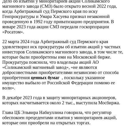
Дело об изъятии у миноритариев акций Соликамского
магниевого завода (СМЗ) было открыто весной 2022 года,
когда Арбитражный суд Пермского края по иску
Генпрокуратуры и Умара Хасуева признал незаконной
проведенную в 1992 году приватизацию предприятия. В
январе 2023 года акции СМЗ передали госкорпорации
«Росатом».
22 марта 2024 года Арбитражный суд Пермского края
удовлетворил иск прокуратуры об изъятии акций у частных
инвесторов Соликамского магниевого завода, в том числе те,
которые были приобретены ими на Московской бирже.
Прокуратура пояснила, что владельцы акций АО
«Соликамский магниевый завод», «не являются
добросовестными приобретателями независимо от способа
приобретения
ценных бумаг
, поскольку указанное
имущество выбыло от Российской Федерации помимо ее
воли».
В декабре 2023 года в защиту миноритарных акционеров,
которых насчитывается около 2 тыс., выступила Мосбиржа.
Глава ЦБ Эльвира Набиуллина говорила, что регулятор
обеспокоен прецедентами изъятия у миноритариев акций,
которые они приобрели на открытых торгах.