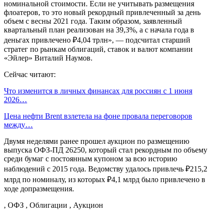
номинальной стоимости. Если не учитывать размещения
флоатеров, то это новый рекордный привлеченный за день
объем с весны 2021 года. Таким образом, заявленный
квартальный план реализован на 39,3%, а с начала года в
деньгах привлечено ₽4,04 трлн», — подсчитал старший
стратег по рынкам облигаций, ставок и валют компании
«Эйлер» Виталий Наумов.
Сейчас читают:
Что изменится в личных финансах для россиян с 1 июня
2026…
Цена нефти Brent взлетела на фоне провала переговоров
между…
Двумя неделями ранее прошел аукцион по размещению
выпуска ОФЗ-ПД 26250, который стал рекордным по объему
среди бумаг с постоянным купоном за всю историю
наблюдений с 2015 года. Ведомству удалось привлечь ₽215,2
млрд по номиналу, из которых ₽4,1 млрд было привлечено в
ходе допразмещения.
, ОФЗ , Облигации , Аукцион