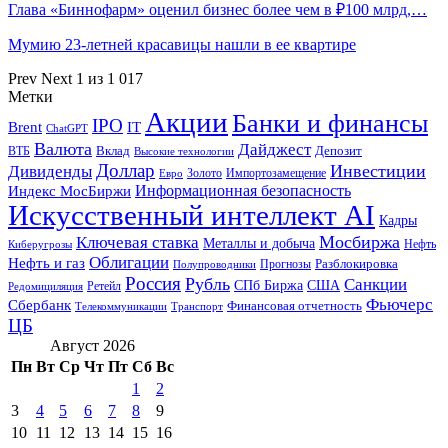
Глава «Биннофарм» оценил бизнес более чем в ₽100 млрд,…
Мумию 23-летней красавицы нашли в ее квартире
Prev
Next
1 из 1 017
Метки
Акции
Банки и финансы
IPO
Brent
IT
ChatGPT
Валюта
Дайджест
ВТБ
Вклад
Депозит
Высокие технологии
Доллар
Инвестиции
Дивиденды
Золото
Импортозамещение
Евро
Информационная безопасность
Индекс МосБиржи
Искусственный интеллект AI
Кадры
Мосбиржа
Ключевая ставка
Металлы и добыча
Нефть
Киберугрозы
Облигации
Нефть и газ
Разблокировка
Прогнозы
Полупроводники
Россия
Рубль
Санкции
СПб Биржа
США
Ретейл
Редомициляция
Фьючерс
Сбербанк
Финансовая отчетность
Телекоммуникации
Транспорт
ЦБ
Август 2026
Пн
Вт
Ср
Чт
Пт
Сб
Вс
1
2
3
4
5
6
7
8
9
10
11
12
13
14
15
16