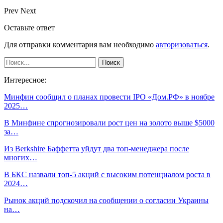
Prev
Next
Оставьте ответ
Для отправки комментария вам необходимо
авторизоваться
.
Интересное:
Минфин сообщил о планах провести IPO «Дом.РФ» в ноябре
2025…
В Минфине спрогнозировали рост цен на золото выше $5000
за…
Из Berkshire Баффетта уйдут два топ-менеджера после
многих…
В БКС назвали топ-5 акций с высоким потенциалом роста в
2024…
Рынок акций подскочил на сообщении о согласии Украины
на…