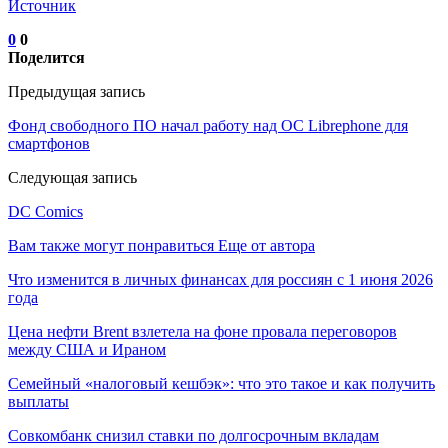
Источник
0
0
Поделится
Предыдущая запись
Фонд свободного ПО начал работу над ОС Librephone для
смартфонов
Следующая запись
DC Comics
Вам также могут понравиться
Еще от автора
Что изменится в личных финансах для россиян с 1 июня 2026
года
Цена нефти Brent взлетела на фоне провала переговоров
между США и Ираном
Семейный «налоговый кешбэк»: что это такое и как получить
выплаты
Совкомбанк снизил ставки по долгосрочным вкладам