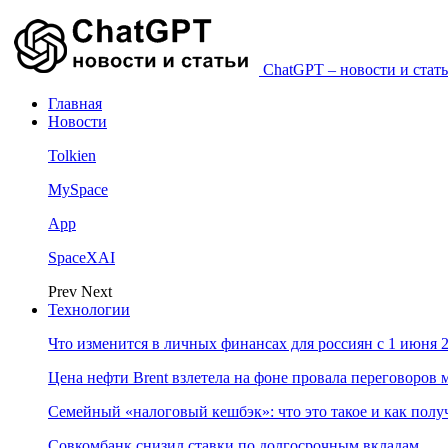
ChatGPT – новости и стать
Главная
Новости
Tolkien
MySpace
App
SpaceXAI
Prev
Next
Технологии
Что изменится в личных финансах для россиян с 1 июня 2
Цена нефти Brent взлетела на фоне провала переговоро
Семейный «налоговый кешбэк»: что это такое и как пол
Совкомбанк снизил ставки по долгосрочным вкладам