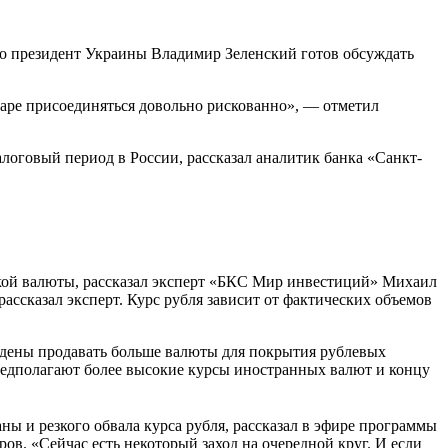
то президент Украины Владимир Зеленский готов обсуждать
аре присоединяться довольно рискованно», — отметил
оговый период в России, рассказал аналитик банка «Санкт-
ской валюты, рассказал эксперт «БКС Мир инвестиций» Михаил
ассказал эксперт. Курс рубля зависит от фактических объемов
ждены продавать больше валюты для покрытия рублевых
редполагают более высокие курсы иностранных валют и концу
ны и резкого обвала курса рубля, рассказал в эфире программы
в. «Сейчас есть некоторый заход на очередной круг. И если