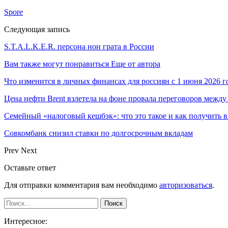
Spore
Следующая запись
S.T.A.L.K.E.R. персона нон грата в России
Вам также могут понравиться
Еще от автора
Что изменится в личных финансах для россиян с 1 июня 2026 г
Цена нефти Brent взлетела на фоне провала переговоров меж
Семейный «налоговый кешбэк»: что это такое и как получить 
Совкомбанк снизил ставки по долгосрочным вкладам
Prev
Next
Оставьте ответ
Для отправки комментария вам необходимо
авторизоваться
.
Интересное: