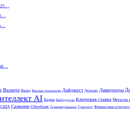
2025…
25…
ив…
ной…
Д
Валюта
Дайджест
Дивиденды
Б
Вклад
Депозит
Высокие технологии
нтеллект AI
Ключевая ставка
Металлы 
Кадры
Киберугрозы
Санкции
Сбербанк
США
Финансовая отчетнос
Телекоммуникации
Транспорт