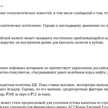
у…
не геополитических новостей, в том числе сообщений о том, ч
ополитическое потепление. Однако к нисходящему движению по п
ийской валюте может оказывать постепенно приближающийся нал
выручку на внутреннем рынке для выплаты налогов в рублях.
ижение нефтяных котировок не препятствует укреплению россий
нтов-спекулянтов, отыгрывавших ранее колебания курса нефти, р
редитная политика ЦБ. Пока ставки высокие, экспортеры выну
аил Зельцер. Однако, по его мнению, среднесрочные факторы п
р, ₽100 за евро и ₽12 за юань.
может стать предпосылкой для усиления оттока капитала из стра
ких специалистов финансового рынка ACI Russia Евгений Егоро