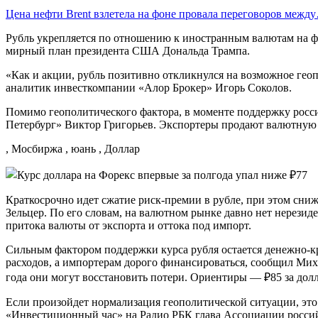
Цена нефти Brent взлетела на фоне провала переговоров межд
Рубль укрепляется по отношению к иностранным валютам на фо
мирный план президента США Дональда Трампа.
«Как и акции, рубль позитивно откликнулся на возможное ге
аналитик инвесткомпании «Алор Брокер» Игорь Соколов.
Помимо геополитического фактора, в моменте поддержку росс
Петербург» Виктор Григорьев. Экспортеры продают валютную 
, Мосбиржа , юань , Доллар
Краткосрочно идет сжатие риск-премии в рубле, при этом сн
Зельцер. По его словам, на валютном рынке давно нет нерезиде
притока валюты от экспорта и оттока под импорт.
Сильным фактором поддержки курса рубля остается денежно-к
расходов, а импортерам дорого финансироваться, сообщил Мих
года они могут восстановить потери. Ориентиры — ₽85 за долла
Если произойдет нормализация геополитической ситуации, это 
«Инвестиционный час» на Радио РБК глава Ассоциации российс