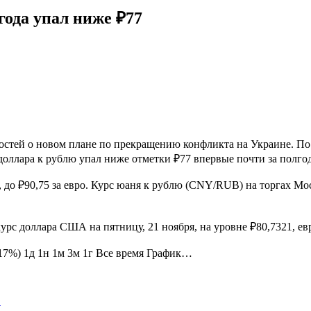
года упал ниже ₽77
стей о новом плане по прекращению конфликта на Украине. По д
доллара к рублю упал ниже отметки ₽77 впервые почти за полгода
%, до ₽90,75 за евро. Курс юаня к рублю (CNY/RUB) на торгах М
с доллара США на пятницу, 21 ноября, на уровне ₽80,7321, ев
7%) 1д 1н 1м 3м 1г Все время График…
…