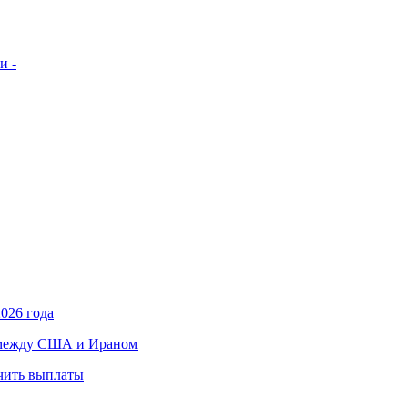
и -
026 года
в между США и Ираном
учить выплаты