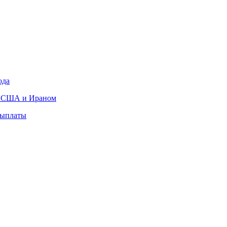
ода
ду США и Ираном
выплаты