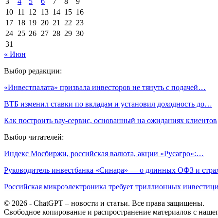
3
4
5
6
7
8
9
10
11
12
13
14
15
16
17
18
19
20
21
22
23
24
25
26
27
28
29
30
31
« Июн
Выбор редакции:
«Инвестпалата» призвала инвесторов не тянуть с подачей…
ВТБ изменил ставки по вкладам и установил доходность до…
Как построить вау-сервис, основанный на ожиданиях клиентов
Выбор читателей:
Индекс Мосбиржи, российская валюта, акции «Русагро»:…
Руководитель инвестбанка ‎«Синара» — о длинных ОФЗ и стр
Российская микроэлектроника требует триллионных инвести
© 2026 - ChatGPT – новости и статьи. Все права защищены.
Свободное копирование и распространение материалов с нашего