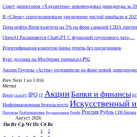
Совет директоров «Хэдхантера» рекомендовал дивиденды за 
В «Сбере» спрогнозировали увеличение чистой прибыли в 20
Цена нефти Brent взлетела на 5% на фоне санкций США прот
OpenAI Расширяется ChatGPT С функцией группового чата,…
Идентификация клиентов банка теперь без посредников
Курс доллара на Мосбирже превысил ₽92
Акции Группы «Астра» подешевели на фоне новой дивиденд
Prev
Next
1 из 1 016
Метки
Акции
Банки и финансы
IPO
Brent
IT
ВТ
ChatGPT
Искусственный и
Информационная безопасность
Россия
Рубль
СПб Биржа
Разблокировка
Прогнозы
Ретейл
Редомициляция
Август 2026
Пн
Вт
Ср
Чт
Пт
Сб
Вс
1
2