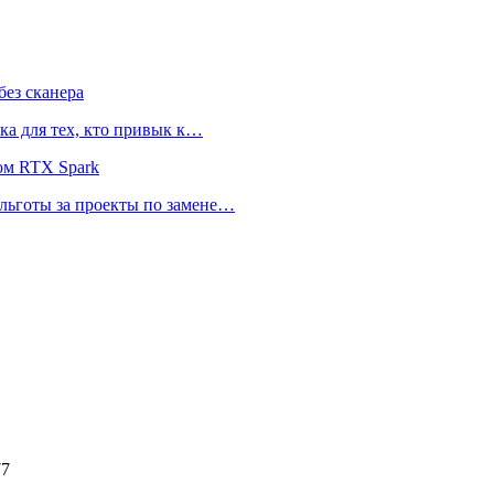
ез сканера
ка для тех, кто привык к…
ом RTX Spark
 льготы за проекты по замене…
77