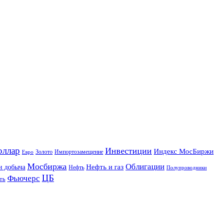
оллар
Инвестиции
Индекс МосБиржи
Золото
Импортозамещение
Евро
Мосбиржа
Облигации
и добыча
Нефть и газ
Нефть
Полупроводники
ЦБ
Фьючерс
ть