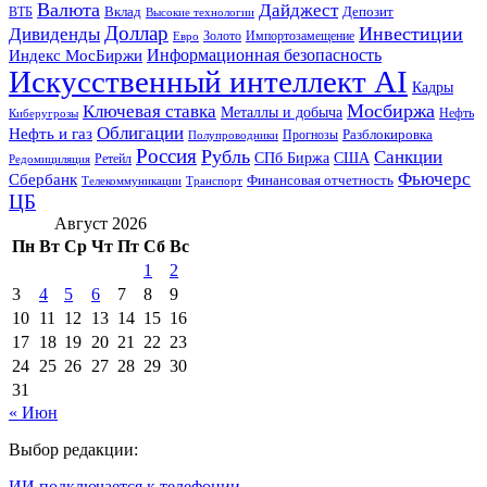
Валюта
Дайджест
ВТБ
Вклад
Депозит
Высокие технологии
Доллар
Инвестиции
Дивиденды
Золото
Импортозамещение
Евро
Информационная безопасность
Индекс МосБиржи
Искусственный интеллект AI
Кадры
Мосбиржа
Ключевая ставка
Металлы и добыча
Нефть
Киберугрозы
Облигации
Нефть и газ
Разблокировка
Прогнозы
Полупроводники
Россия
Рубль
Санкции
СПб Биржа
США
Ретейл
Редомициляция
Фьючерс
Сбербанк
Финансовая отчетность
Телекоммуникации
Транспорт
ЦБ
Август 2026
Пн
Вт
Ср
Чт
Пт
Сб
Вс
1
2
3
4
5
6
7
8
9
10
11
12
13
14
15
16
17
18
19
20
21
22
23
24
25
26
27
28
29
30
31
« Июн
Выбор редакции:
ИИ подключается к телефонии