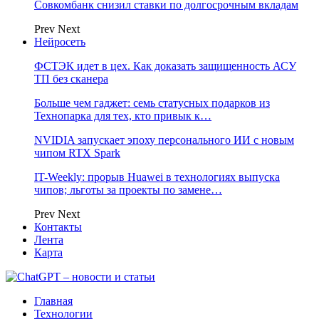
Совкомбанк снизил ставки по долгосрочным вкладам
Prev
Next
Нейросеть
ФСТЭК идет в цех. Как доказать защищенность АСУ
ТП без сканера
Больше чем гаджет: семь статусных подарков из
Технопарка для тех, кто привык к…
NVIDIA запускает эпоху персонального ИИ с новым
чипом RTX Spark
IT-Weekly: прорыв Huawei в технологиях выпуска
чипов; льготы за проекты по замене…
Prev
Next
Контакты
Лента
Карта
Главная
Технологии