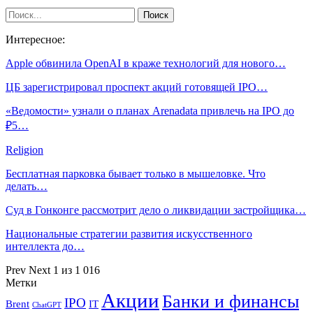
Интересное:
Apple обвинила OpenAI в краже технологий для нового…
ЦБ зарегистрировал проспект акций готовящей IPO…
«Ведомости» узнали о планах Arenadata привлечь на IPO до
₽5…
Religion
Бесплатная парковка бывает только в мышеловке. Что
делать…
Суд в Гонконге рассмотрит дело о ликвидации застройщика…
Национальные стратегии развития искусственного
интеллекта до…
Prev
Next
1 из 1 016
Метки
Акции
Банки и финансы
IPO
Brent
IT
ChatGPT