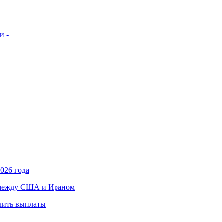
и -
026 года
в между США и Ираном
учить выплаты