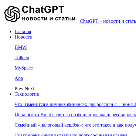
ChatGPT – новости и стать
Главная
Новости
BMW
Tolkien
MySpace
App
Prev
Next
Технологии
Что изменится в личных финансах для россиян с 1 июня 2
Цена нефти Brent взлетела на фоне провала переговоро
Семейный «налоговый кешбэк»: что это такое и как пол
Совкомбанк снизил ставки по долгосрочным вкладам