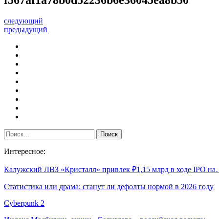
следующий
предыдущий
Интересное:
Калужский ЛВЗ «Кристалл» привлек ₽1,15 млрд в ходе IPO н
Статистика или драма: станут ли дефолты нормой в 2026 году
Cyberpunk 2