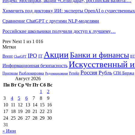
Индекс Мосбиржи, акции «Селигдара», российская валюта:…
Химичить под диктовку ИИ: эксперты OpenAI о существенны
Сравнение ChatGPT с другими NLP-моделями
Российские школьники получили доступ к лучшему…
Prev
Next
1 из 1 016
Метки
Акции
Банки и финансы
IPO
Brent
IT
ВТ
ChatGPT
Искусственный и
Информационная безопасность
Россия
Рубль
СПб Биржа
Разблокировка
Прогнозы
Ретейл
Редомициляция
Август 2026
Пн
Вт
Ср
Чт
Пт
Сб
Вс
1
2
3
4
5
6
7
8
9
10
11
12
13
14
15
16
17
18
19
20
21
22
23
24
25
26
27
28
29
30
31
« Июн