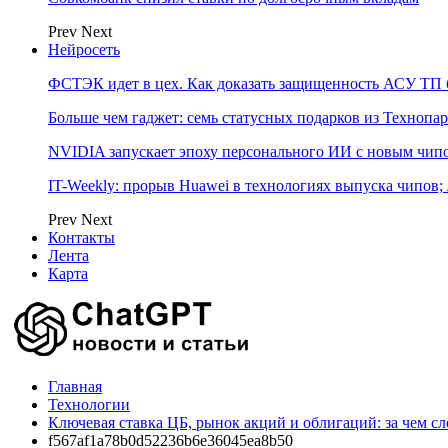
Prev
Next
Нейросеть
ФСТЭК идет в цех. Как доказать защищенность АСУ ТП б
Больше чем гаджет: семь статусных подарков из Технопар
NVIDIA запускает эпоху персонального ИИ с новым чип
IT-Weekly: прорыв Huawei в технологиях выпуска чипов;
Prev
Next
Контакты
Лента
Карта
Главная
Технологии
Ключевая ставка ЦБ, рынок акций и облигаций: за чем сл
f567af1a78b0d52236b6e36045ea8b50