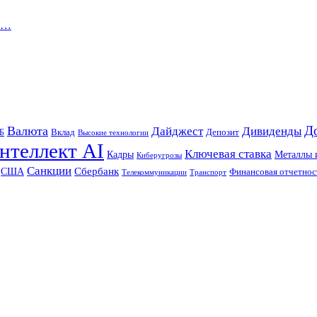
х…
Д
Валюта
Дайджест
Дивиденды
Б
Вклад
Депозит
Высокие технологии
нтеллект AI
Ключевая ставка
Металлы 
Кадры
Киберугрозы
Санкции
Сбербанк
США
Финансовая отчетнос
Телекоммуникации
Транспорт