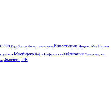
оллар
Инвестиции
Индекс МосБиржи
Золото
Импортозамещение
Евро
Мосбиржа
Облигации
и добыча
Нефть и газ
Нефть
Полупроводники
ЦБ
Фьючерс
ть