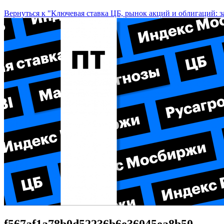
Вернуться к "Ключевая ставка ЦБ, рынок акций и облигаций: за
f567af1a78b0d52236b6e36045ea8b50