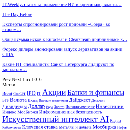
IT-Weekly: статья за применение ИИ в криминале; власти…
The Day Before
Эксперты спрогнозировали рост прибыли «Сбера» во
втором…
Общая сумма исков к Euroclear и Clearstream приблизилась к…
Форекс-дилеры анонсировали запуск деривативов на акции
США
Какие ИТ-специалисты Санкт-Петербурга лидируют по
зарплатам…
Prev
Next
1 из 1 016
Метки
Акции
Банки и финансы
IPO
Brent
IT
ChatGPT
Валюта
Дайджест
ВТБ
Вклад
Депозит
Высокие технологии
Доллар
Инвестиции
Дивиденды
Золото
Импортозамещение
Евро
Информационная безопасность
Индекс МосБиржи
Искусственный интеллект AI
Кадры
Мосбиржа
Ключевая ставка
Металлы и добыча
Нефть
Киберугрозы