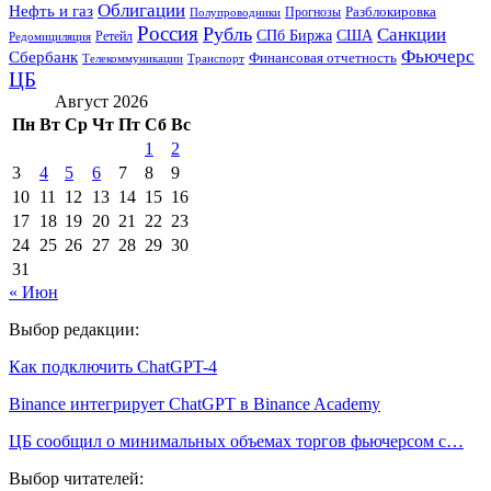
Облигации
Нефть и газ
Разблокировка
Прогнозы
Полупроводники
Россия
Рубль
Санкции
СПб Биржа
США
Ретейл
Редомициляция
Фьючерс
Сбербанк
Финансовая отчетность
Телекоммуникации
Транспорт
ЦБ
Август 2026
Пн
Вт
Ср
Чт
Пт
Сб
Вс
1
2
3
4
5
6
7
8
9
10
11
12
13
14
15
16
17
18
19
20
21
22
23
24
25
26
27
28
29
30
31
« Июн
Выбор редакции:
Как подключить ChatGPT-4
Binance интегрирует ChatGPT в Binance Academy
ЦБ сообщил о минимальных объемах торгов фьючерсом с…
Выбор читателей: