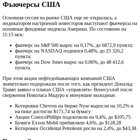
Фьючерсы США
Основная сессия на рынке США еще не открылась, а
индикатором настроений инвесторов выступают фьючерсы на
основные фондовые индексы Америки. По состоянию на
11:15 мск:
фьючерс на S&P 500 вырос на 0,17%, до 6872,9 пункта;
фьючерс на NASDAQ поднялся 0,48%, до 25 326,2
пункта;
фьючерс на Dow Jones вырос на 0,06%, до 48 412,6
пункта.
При этом акции нефтедобывающих компаний США
значительно подорожали после того, как президент Дональд
Трамп заявил о планах США «управлять» Венесуэлой после
свержения Николаса Мадуро в минувшие выходные.
Котировки Chevron на бирже Nyse выросли на 10,2% и
на пике достигли $171,74 за бумагу
Акции ConocoPhillips подскочили на 9,4%, до $105,75
Бумаги Exxon Mobil прибавляли 4,6%, до $128,28
Котировки Occidental Petroleum росли на 2,4%, до $43,38