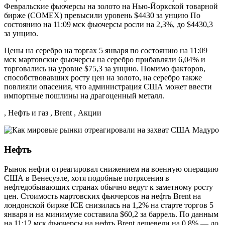
Февральские фьючерсы на золото на Нью-Йоркской товарной
бирже (COMEX) превысили уровень $4430 за унцию По
состоянию на 11:09 мск фьючерсы росли на 2,3%, до $4430,3
за унцию.
Цены на серебро на торгах 5 января по состоянию на 11:09
мск мартовские фьючерсы на серебро прибавляли 6,04% и
торговались на уровне $75,3 за унцию. Помимо факторов,
способствовавших росту цен на золото, на серебро также
повлияли опасения, что администрация США может ввести
импортные пошлины на драгоценный металл.
, Нефть и газ , Brent , Акции
Нефть
Рынок нефти отреагировал снижением на военную операцию
США в Венесуэле, хотя подобные потрясения в
нефтедобывающих странах обычно ведут к заметному росту
цен. Стоимость мартовских фьючерсов на нефть Brent на
лондонской бирже ICE снизилась на 1,2% на старте торгов 5
января и на минимуме составила $60,2 за баррель. По данным
на 11:12 мск фьючерсы на нефть Brent дешевели на 0,8% — до