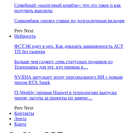
Семейный «налоговый кешбэк»: что это такое и как
получить выплаты
Совкомбанк снизил ставки по долгосрочным вкладам
Prev
Next
Нейросеть
ФСТЭК идет в цех. Как доказать защищенность АСУ
ТП без сканера
Больше чем гаджет: семь статусных подарков из
Технопарка для тех, кто привык к…
NVIDIA запускает эпоху персонального ИИ с новым
чипом RTX Spark
IT-Weekly: прорыв Huawei в технологиях выпуска
чипов; льготы за проекты по замене…
Prev
Next
Контакты
Лента
Карта