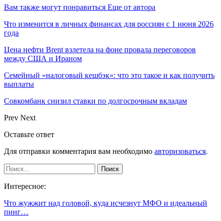
Вам также могут понравиться
Еще от автора
Что изменится в личных финансах для россиян с 1 июня 2026
года
Цена нефти Brent взлетела на фоне провала переговоров
между США и Ираном
Семейный «налоговый кешбэк»: что это такое и как получить
выплаты
Совкомбанк снизил ставки по долгосрочным вкладам
Prev
Next
Оставьте ответ
Для отправки комментария вам необходимо
авторизоваться
.
Интересное:
Что жужжит над головой, куда исчезнут МФО и идеальный
пинг…