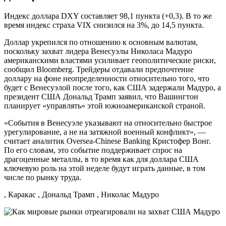
Индекс доллара DXY составляет 98,1 пункта (+0,3). В то же
время индекс страха VIX снизился на 3%, до 14,5 пункта.
Доллар укрепился по отношению к основным валютам,
поскольку захват лидера Венесуэлы Николаса Мадуро
американскими властями усиливает геополитические риски,
сообщил Bloomberg. Трейдеры отдавали предпочтение
доллару на фоне неопределенности относительно того, что
будет с Венесуэлой после того, как США задержали Мадуро, а
президент США Дональд Трамп заявил, что Вашингтон
планирует «управлять» этой южноамериканской страной.
«События в Венесуэле указывают на относительно быстрое
урегулирование, а не на затяжной военный конфликт», —
считает аналитик Oversea-Chinese Banking Кристофер Вонг.
По его словам, это событие поддерживает спрос на
драгоценные металлы, в то время как для доллара США
ключевую роль на этой неделе будут играть данные, в том
числе по рынку труда.
, Каракас , Дональд Трамп , Николас Мадуро