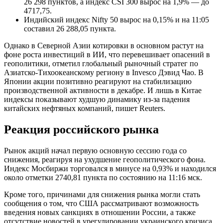
26 298 пунктов, а индекс CSI 300 вырос на 1,9% — до
4717,75.
Индийский индекс Nifty 50 вырос на 0,15% и на 11:05
составил 26 288,05 пункта.
Однако в Северной Азии котировки в основном растут на
фоне роста инвестиций в ИИ, что перевешивает опасений в
геополитики, отметил глобальный рыночный стратег по
Азиатско-Тихоокеанскому региону в Invesco Дэвид Чао. В
Японии акции позитивно реагируют на стабилизацию
производственной активности в декабре. И лишь в Китае
индексы показывают худшую динамику из-за падения
китайских нефтяных компаний, пишет Reuters.
Реакция российского рынка
Рынок акций начал первую основную сессию года со
снижения, реагируя на ухудшение геополитического фона.
Индекс Мосбиржи торговался в минусе на 0,93% и находился
около отметки 2740,81 пункта по состоянию на 11:16 мск.
Кроме того, причинами для снижения рынка могли стать
сообщения о том, что США рассматривают возможность
введения новых санкциях в отношении России, а также
отсутствие новостей в урегулировании украинского кризиса