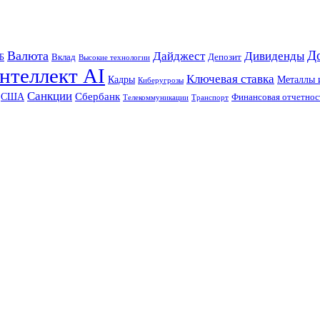
Д
Валюта
Дайджест
Дивиденды
Б
Вклад
Депозит
Высокие технологии
нтеллект AI
Ключевая ставка
Металлы 
Кадры
Киберугрозы
Санкции
Сбербанк
США
Финансовая отчетнос
Телекоммуникации
Транспорт