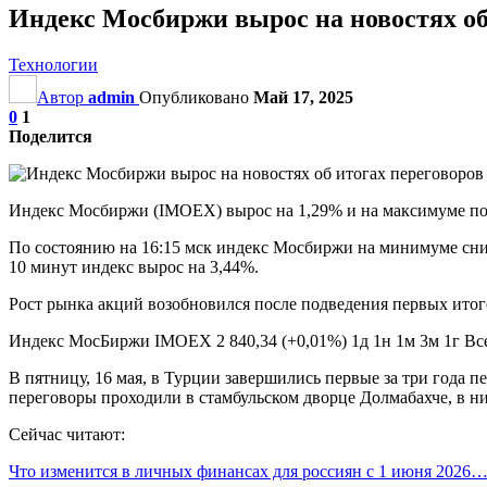
Индекс Мосбиржи вырос на новостях об
Технологии
Автор
admin
Опубликовано
Май 17, 2025
0
1
Поделится
Индекс Мосбиржи (IMOEX) вырос на 1,29% и на максимуме подн
По состоянию на 16:15 мск индекс Мосбиржи на минимуме сниж
10 минут индекс вырос на 3,44%.
Рост рынка акций возобновился после подведения первых итог
Индекс МосБиржи IMOEX 2 840,34 (+0,01%) 1д 1н 1м 3м 1г В
В пятницу, 16 мая, в Турции завершились первые за три года 
переговоры проходили в стамбульском дворце Долмабахче, в н
Сейчас читают:
Что изменится в личных финансах для россиян с 1 июня 2026