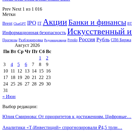
Prev
Next
1 из 1 016
Метки
Акции
Банки и финансы
IPO
Brent
IT
ВТ
ChatGPT
Искусственный и
Информационная безопасность
Россия
Рубль
СПб Биржа
Разблокировка
Прогнозы
Ретейл
Редомициляция
Август 2026
Пн
Вт
Ср
Чт
Пт
Сб
Вс
1
2
3
4
5
6
7
8
9
10
11
12
13
14
15
16
17
18
19
20
21
22
23
24
25
26
27
28
29
30
31
« Июн
Выбор редакции:
Юлия Смирнова: От приоритетов к достижениям. Цифровые…
Аналитики «Т-Инвестиций» спрогнозировали ₽4,5 трлн…