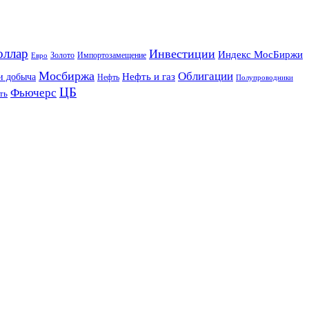
оллар
Инвестиции
Индекс МосБиржи
Золото
Импортозамещение
Евро
Мосбиржа
Облигации
и добыча
Нефть и газ
Нефть
Полупроводники
ЦБ
Фьючерс
ть