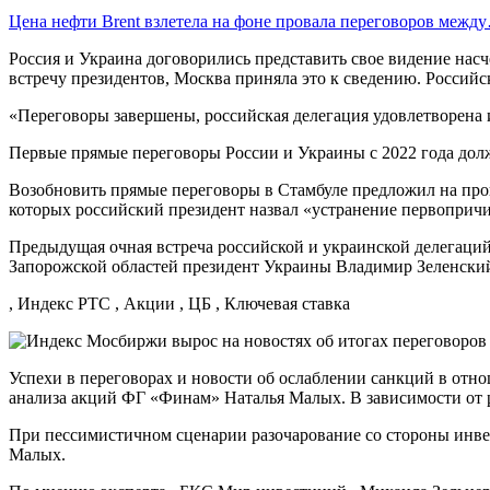
Цена нефти Brent взлетела на фоне провала переговоров межд
Россия и Украина договорились представить свое видение нас
встречу президентов, Москва приняла это к сведению. Российск
«Переговоры завершены, российская делегация удовлетворена и
Первые прямые переговоры России и Украины с 2022 года долж
Возобновить прямые переговоры в Стамбуле предложил на про
которых российский президент назвал «устранение первопричи
Предыдущая очная встреча российской и украинской делегаций 
Запорожской областей президент Украины Владимир Зеленский
, Индекс РТС , Акции , ЦБ , Ключевая ставка
Успехи в переговорах и новости об ослаблении санкций в отно
анализа акций ФГ «Финам» Наталья Малых. В зависимости от р
При пессимистичном сценарии разочарование со стороны инве
Малых.