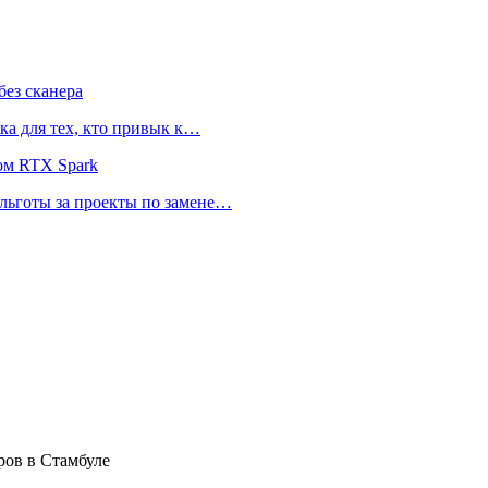
ез сканера
ка для тех, кто привык к…
ом RTX Spark
 льготы за проекты по замене…
ров в Стамбуле