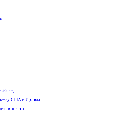
и -
026 года
в между США и Ираном
учить выплаты