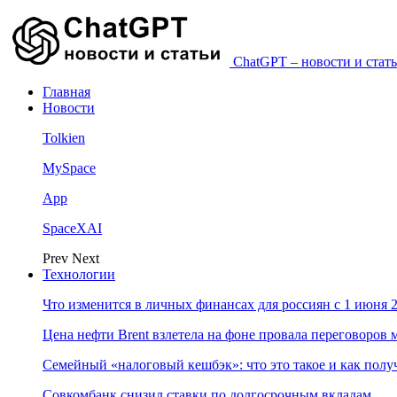
ChatGPT – новости и стать
Главная
Новости
Tolkien
MySpace
App
SpaceXAI
Prev
Next
Технологии
Что изменится в личных финансах для россиян с 1 июня 2
Цена нефти Brent взлетела на фоне провала переговоро
Семейный «налоговый кешбэк»: что это такое и как пол
Совкомбанк снизил ставки по долгосрочным вкладам