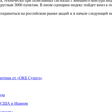
, технически при позитивных сигналах с внешнего контура ин
руглым 3000 пунктам. В ином сценарии индекс пойдет вниз к по
храниться на российском рынке акций и в начале следующей не
лотник от «ОКБ Сухого»
ода
ду США и Ираном
выплаты