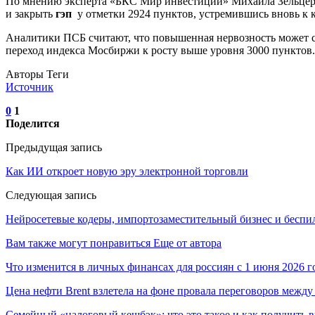
По мнению эксперта «БКС Мир инвестиций» Михаила Зельцера
и закрыть
гэп
у отметки 2924 пунктов, устремившись вновь к к
Аналитики ПСБ считают, что повышенная нервозность может со
переход индекса Мосбиржи к росту выше уровня 3000 пунктов.
Авторы Теги
Источник
0
1
Поделится
Предыдущая запись
Как ИИ откроет новую эру электронной торговли
Следующая запись
Нейросетевые кодеры, импортозаместительный бизнес и беспи
Вам также могут понравиться
Еще от автора
Что изменится в личных финансах для россиян с 1 июня 2026 г
Цена нефти Brent взлетела на фоне провала переговоров меж
Семейный «налоговый кешбэк»: что это такое и как получить 