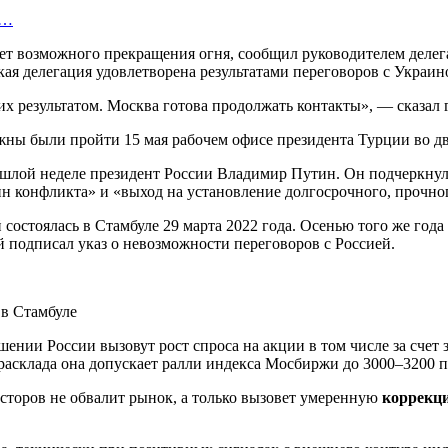
у…
чет возможного прекращения огня, сообщил руководителем деле
ая делегация удовлетворена результатами переговоров с Украино
х результатом. Москва готова продолжать контакты», — сказал 
ны были пройти 15 мая рабочем офисе президента Турции во дво
шлой неделе президент России Владимир Путин. Он подчеркнул,
н конфликта» и «выход на установление долгосрочного, прочно
состоялась в Стамбуле 29 марта 2022 года. Осенью того же год
 подписал указ о невозможности переговоров с Россией.
шении России вызовут рост спроса на акции в том числе за счет
асклада она допускает ралли индекса Мосбиржи до 3000–3200 п
сторов не обвалит рынок, а только вызовет умеренную
коррекц