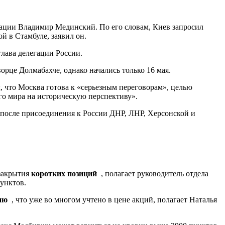
гации Владимир Мединский. По его словам, Киев запросил
й в Стамбуле, заявил он.
глава делегации России.
рце Долмабахче, однако начались только 16 мая.
 что Москва готова к «серьезным переговорам», целью
го мира на историческую перспективу».
а после присоединения к России ДНР, ЛНР, Херсонской и
 закрытия
коротких позиций
, полагает руководитель отдела
унктов.
ию
, что уже во многом учтено в цене акций, полагает Наталья