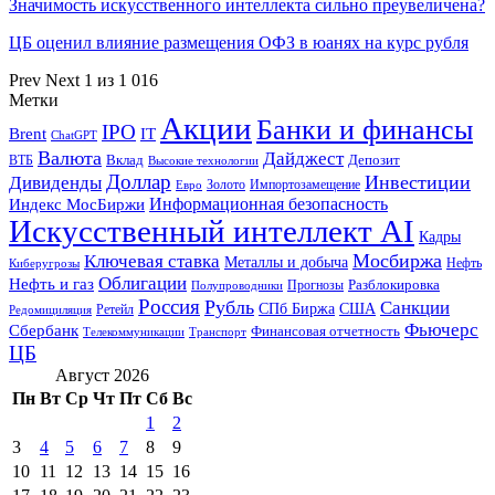
Значимость искусственного интеллекта сильно преувеличена?
ЦБ оценил влияние размещения ОФЗ в юанях на курс рубля
Prev
Next
1 из 1 016
Метки
Акции
Банки и финансы
IPO
Brent
IT
ChatGPT
Валюта
Дайджест
ВТБ
Вклад
Депозит
Высокие технологии
Доллар
Инвестиции
Дивиденды
Золото
Импортозамещение
Евро
Информационная безопасность
Индекс МосБиржи
Искусственный интеллект AI
Кадры
Мосбиржа
Ключевая ставка
Металлы и добыча
Нефть
Киберугрозы
Облигации
Нефть и газ
Разблокировка
Прогнозы
Полупроводники
Россия
Рубль
Санкции
СПб Биржа
США
Ретейл
Редомициляция
Фьючерс
Сбербанк
Финансовая отчетность
Телекоммуникации
Транспорт
ЦБ
Август 2026
Пн
Вт
Ср
Чт
Пт
Сб
Вс
1
2
3
4
5
6
7
8
9
10
11
12
13
14
15
16