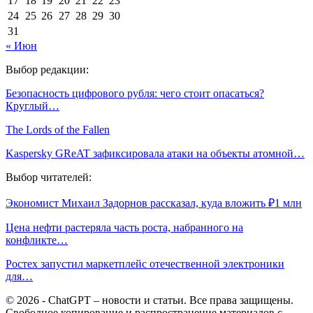
17
18
19
20
21
22
23
24
25
26
27
28
29
30
31
« Июн
Выбор редакции:
Безопасность цифрового рубля: чего стоит опасаться?
Круглый…
The Lords of the Fallen
Kaspersky GReAT зафиксировала атаки на объекты атомной…
Выбор читателей:
Экономист Михаил Задорнов рассказал, куда вложить ₽1 млн
Цена нефти растеряла часть роста, набранного на
конфликте…
Ростех запустил маркетплейс отечественной электроники
для…
© 2026 - ChatGPT – новости и статьи. Все права защищены.
Свободное копирование и распространение материалов с