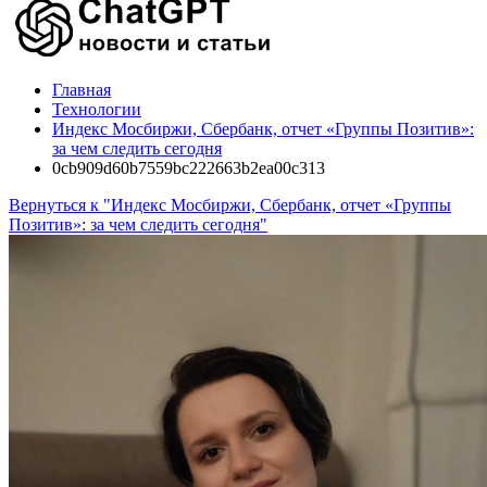
Главная
Технологии
Индекс Мосбиржи, Сбербанк, отчет «Группы Позитив»:
за чем следить сегодня
0cb909d60b7559bc222663b2ea00c313
Вернуться к "Индекс Мосбиржи, Сбербанк, отчет «Группы
Позитив»: за чем следить сегодня"