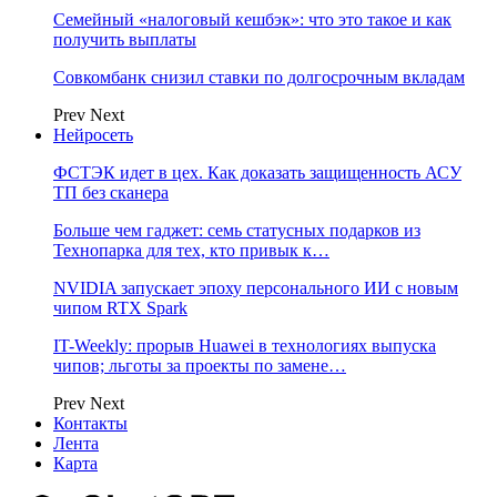
Семейный «налоговый кешбэк»: что это такое и как
получить выплаты
Совкомбанк снизил ставки по долгосрочным вкладам
Prev
Next
Нейросеть
ФСТЭК идет в цех. Как доказать защищенность АСУ
ТП без сканера
Больше чем гаджет: семь статусных подарков из
Технопарка для тех, кто привык к…
NVIDIA запускает эпоху персонального ИИ с новым
чипом RTX Spark
IT-Weekly: прорыв Huawei в технологиях выпуска
чипов; льготы за проекты по замене…
Prev
Next
Контакты
Лента
Карта