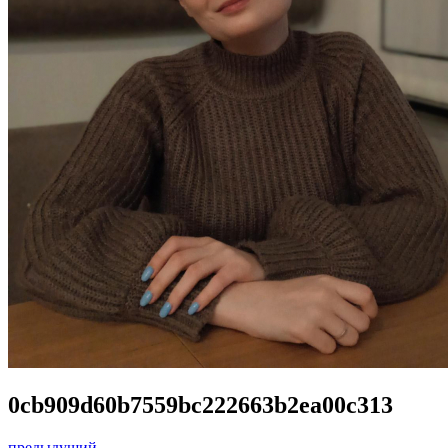
0cb909d60b7559bc222663b2ea00c313
предыдущий