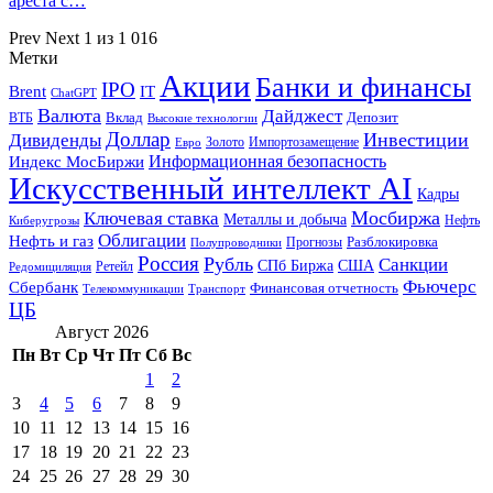
ареста с…
Prev
Next
1 из 1 016
Метки
Акции
Банки и финансы
IPO
Brent
IT
ChatGPT
Валюта
Дайджест
ВТБ
Вклад
Депозит
Высокие технологии
Доллар
Инвестиции
Дивиденды
Золото
Импортозамещение
Евро
Информационная безопасность
Индекс МосБиржи
Искусственный интеллект AI
Кадры
Мосбиржа
Ключевая ставка
Металлы и добыча
Нефть
Киберугрозы
Облигации
Нефть и газ
Разблокировка
Прогнозы
Полупроводники
Россия
Рубль
Санкции
СПб Биржа
США
Ретейл
Редомициляция
Фьючерс
Сбербанк
Финансовая отчетность
Телекоммуникации
Транспорт
ЦБ
Август 2026
Пн
Вт
Ср
Чт
Пт
Сб
Вс
1
2
3
4
5
6
7
8
9
10
11
12
13
14
15
16
17
18
19
20
21
22
23
24
25
26
27
28
29
30