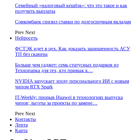
Семейный «налоговый кешбэк»: что это такое и как
получить выплаты
Совкомбанк снизил ставки по долгосрочным вкладам
Prev
Next
Нейросеть
ФСТЭК идет в цех. Как доказать защищенность АСУ
ТП без сканера
Больше чем гаджет: семь статусных подарков из
Технопарка для тех, кто привык к…
NVIDIA запускает эпоху персонального ИИ с новым
чипом RTX Spark
IT-Weekly: прорыв Huawei в технологиях выпуска
чипов; льготы за проекты по замене…
Prev
Next
Контакты
Лента
Карта