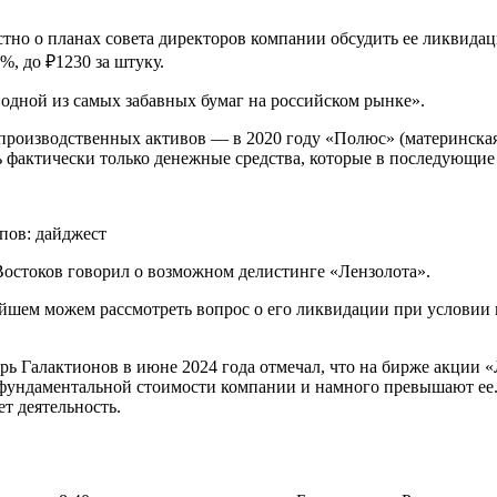
естно о планах совета директоров компании обсудить ее ликвид
%, до ₽1230 за штуку.
«одной из самых забавных бумаг на российском рынке».
их производственных активов — в 2020 году «Полюс» (материнск
сь фактически только денежные средства, которые в последующи
остоков говорил о возможном делистинге «Лензолота».
ейшем можем рассмотреть вопрос о его ликвидации при условии
Галактионов в июне 2024 года отмечал, что на бирже акции «
 фундаментальной стоимости компании и намного превышают ее.
т деятельность.