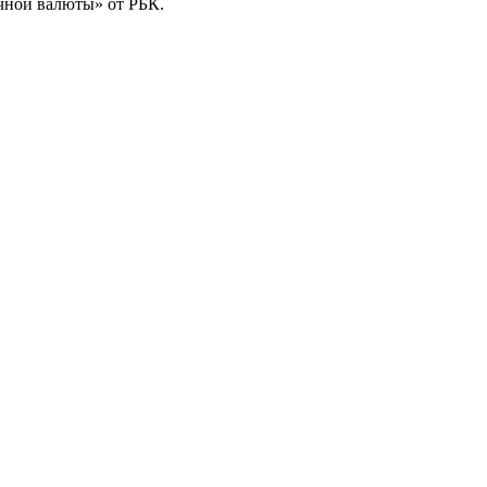
чной валюты» от РБК.