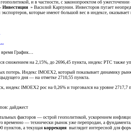
 геополитикой, и в частности, с законопроектом об ужесточени
а-
Инвестиции
» Василий Карпунин. Инвесторов пугает неопреде
 экспортеров, которые имеют большой вес в индексе, оказывает 
…
у…
е время График…
 снижением на 2,15%, до 2696,45 пункта, индекс РТС также упа
ых потерь. Индекс IMOEX2, который показывает динамику рынка
дыдущего дня — на отметке 2710,55 пункта.
мск, индекс IMOEX2 рос на 0,26% и торговался на уровне 2717,7 
тальных факторов — острой геополитикой, ускорением инфляции
то временно — технически рынок уже перепродан, а фундамента
0 пунктов, а текущая
коррекция
выглядит интересной для форм