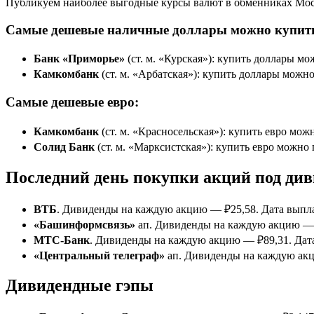
Публикуем наиболее выгодные курсы валют в обменниках Моск
Самые дешевые наличные доллары можно купит
Банк «Приморье»
(ст. м. «Курская»): купить доллары мо
Камкомбанк
(ст. м. «Арбатская»): купить доллары можно
Самые дешевые евро:
Камкомбанк
(ст. м. «Красносельская»): купить евро можн
Солид Банк
(ст. м. «Марксистская»): купить евро можно 
Последний день покупки акций под ди
ВТБ
. Дивиденды на каждую акцию — ₽25,58. Дата выпл
«Башинформсвязь»
ап. Дивиденды на каждую акцию — 
МТС-Банк
. Дивиденды на каждую акцию — ₽89,31. Дат
«Центральный телеграф»
ап. Дивиденды на каждую акц
Дивидендные гэпы