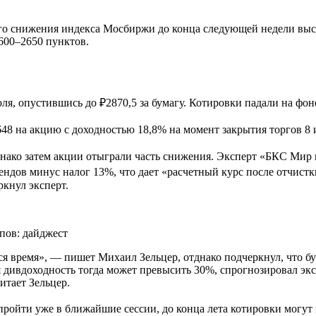
его снижения индекса Мосбиржи до конца следующей недели вы
2600–2650 пунктов.
ля, опустившись до ₽2870,5 за бумагу. Котировки падали на фон
48 на акцию с доходностью 18,8% на момент закрытия торгов 8 
однако затем акции отыграли часть снижения. Эксперт «БКС Мир
дов минус налог 13%, что дает «расчетный курс после отчистки 
ркнул эксперт.
я время», — пишет Михаил Зельцер, отднако подчеркнул, что бу
 дивдоходность тогда может превысить 30%, спрогнозировал экс
итает Зельцер.
ройти уже в ближайшие сессии, до конца лета котировки могут в