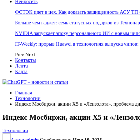
Нейросеть
ФСТЭК идет в цех. Как доказать защищенность АСУ ТП б
Больше чем гаджет: семь статусных подарков из Технопар
NVIDIA запускает эпоху персонального ИИ с новым чип
IT-Weekly: прорыв Huawei в технологиях выпуска чипов;
Prev
Next
Контакты
Лента
Карта
Главная
Технологии
Индекс Мосбиржи, акции X5 и «Лензолота», проблема ди
Индекс Мосбиржи, акции X5 и «Лензоло
Технологии
Автор
admin
Опубликовано
Июл 10, 2025