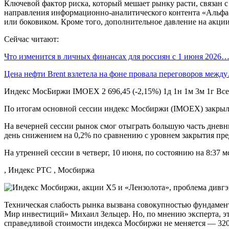
Ключевой фактор риска, который мешает рынку расти, связан с
направления информационно-аналитического контента «Альф
или боковиком. Кроме того, дополнительное давление на акции
Сейчас читают:
Что изменится в личных финансах для россиян с 1 июня 2026
Цена нефти Brent взлетела на фоне провала переговоров межд
Индекс МосБиржи IMOEX 2 696,45 (-2,15%) 1д 1н 1м 3м 1г Вс
По итогам основной сессии индекс Мосбиржи (IMOEX) закрылся
На вечерней сессии рынок смог отыграть большую часть дневн
день снижением на 0,2% по сравнению с уровнем закрытия пре
На утренней сессии в четверг, 10 июня, по состоянию на 8:37 
, Индекс РТС , Мосбиржа
Техническая слабость рынка вызвана совокупностью фундамен
Мир инвестиций» Михаил Зельцер. Но, по мнению эксперта, э
справедливой стоимости индекса Мосбиржи не меняется — 320