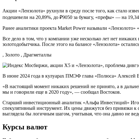
Акции «Лензолота» рухнули в среду после того, как стало изв
подешевели на 20,89%, до ₽9050 за бумагу, «префы» — на 19,34
Ранее аналитики проекта Market Power называли «Лензолото» 
Все дело в том, что у компании уже несколько лет нет никак
золотодобытчика. После этого на балансе «Лензолота» остали
, Золото , Драгметаллы
В июне 2024 года в кулуарах ПМЭФ глава «Полюса» Алексей В
«В настоящий момент никаких решений не принято, а в дальн
мы и говорили еще в 2020 году», — сообщал Востоков.
Старший инвестиционный аналитик «Альфа Инвестиций» Игорь 
спекулятивный инструмент. Их цены движутся без привязки к
выглядела бы логичным шагом, учитывая, что она давно не веде
Курсы валют