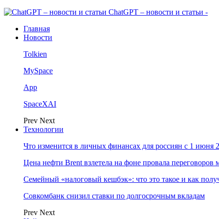
ChatGPT – новости и статьи -
Главная
Новости
Tolkien
MySpace
App
SpaceXAI
Prev
Next
Технологии
Что изменится в личных финансах для россиян с 1 июня 2
Цена нефти Brent взлетела на фоне провала переговоро
Семейный «налоговый кешбэк»: что это такое и как пол
Совкомбанк снизил ставки по долгосрочным вкладам
Prev
Next