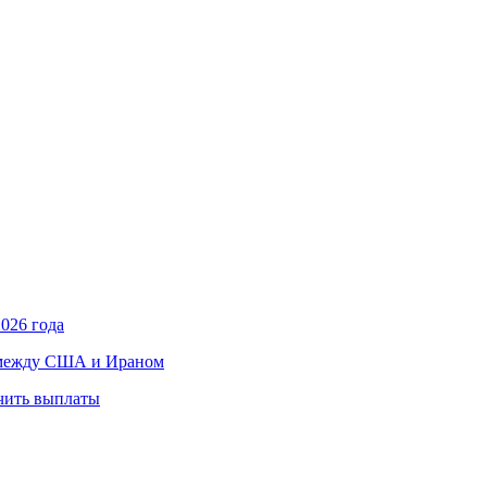
026 года
в между США и Ираном
учить выплаты