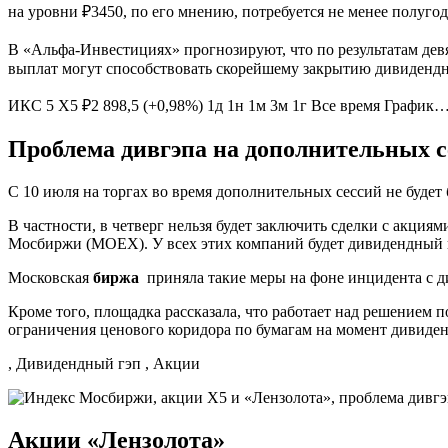
на уровни ₽3450, по его мнению, потребуется не менее полугод
В «Альфа-Инвестициях» прогнозируют, что по результатам дев
выплат могут способствовать скорейшему закрытию дивидендн
ИКС 5 X5 ₽2 898,5 (+0,98%) 1д 1н 1м 3м 1г Все время График
Проблема дивгэпа на дополнительных с
С 10 июля на торгах во время дополнительных сессий не будет
В частности, в четверг нельзя будет заключить сделки с ак
Мосбиржи (MOEX). У всех этих компаний будет дивидендный 
Московская
биржа
приняла такие меры на фоне инцидента с ди
Кроме того, площадка рассказала, что работает над решением 
ограничения ценового коридора по бумагам на момент дивиде
, Дивидендный гэп , Акции
Акции «Лензолота»