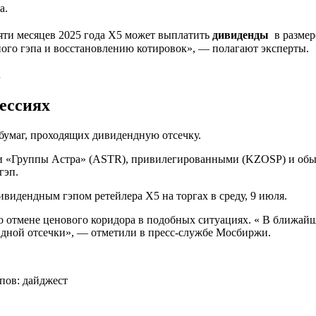
а.
яти месяцев 2025 года X5 может выплатить
дивиденды
в размер
ого гэпа и восстановлению котировок», — полагают эксперты.
…
ессиях
 бумаг, проходящих дивидендную отсечку.
циями «Группы Астра» (ASTR), привилегированными (KZOSP) и о
гэп.
видендным гэпом ретейлера X5 на торгах в среду, 9 июля.
по отмене ценового коридора в подобных ситуациях. « В ближайш
ндной отсечки», — отметили в пресс-службе Мосбиржи.