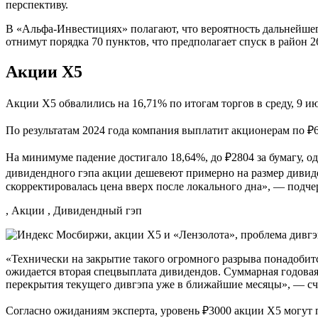
перспективу.
В «Альфа-Инвестициях» полагают, что вероятность дальнейш
отнимут порядка 70 пунктов, что предполагает спуск в район 
Акции X5
Акции Х5 обвалились на 16,71% по итогам торгов в среду, 9 ию
По результатам 2024 года компания выплатит акционерам по ₽6
На минимуме падение достигало 18,64%, до ₽2804 за бумагу, 
дивидендного гэпа акции дешевеют примерно на размер дивиден
скорректировалась цена вверх после локального дна», — подче
, Акции , Дивидендный гэп
«Технически на закрытие такого огромного разрыва понадобитс
ожидается вторая спецвыплата дивидендов. Суммарная годовая
перекрытия текущего дивгэпа уже в ближайшие месяцы», — сч
Согласно ожиданиям эксперта, уровень ₽3000 акции X5 могут п