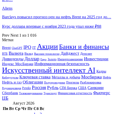
Aliens
Barclays повысил прогноз цен на нефть Brent на 2025 год до…
Курс доллара впервые с ноября 2023 года упал ниже ₽88
Prev
Next
1 из 1 016
Метки
Акции
Банки и финансы
IPO
Brent
IT
ChatGPT
Валюта
Дайджест
ВТБ
Вклад
Депозит
Высокие технологии
Доллар
Инвестиции
Дивиденды
Золото
Импортозамещение
Евро
Информационная безопасность
Индекс МосБиржи
Искусственный интеллект AI
Кадры
Мосбиржа
Ключевая ставка
Металлы и добыча
Нефть
Киберугрозы
Облигации
Нефть и газ
Разблокировка
Прогнозы
Полупроводники
Россия
Рубль
Санкции
СПб Биржа
США
Ретейл
Редомициляция
Фьючерс
Сбербанк
Финансовая отчетность
Телекоммуникации
Транспорт
ЦБ
Август 2026
Пн
Вт
Ср
Чт
Пт
Сб
Вс