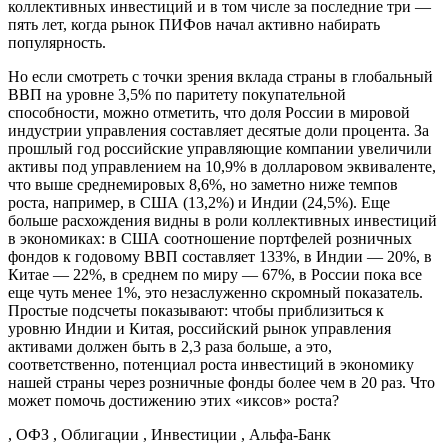
коллективных инвестиций и в том числе за последние три —
пять лет, когда рынок ПИФов начал активно набирать
популярность.
Но если смотреть с точки зрения вклада страны в глобальный
ВВП на уровне 3,5% по паритету покупательной
способности, можно отметить, что доля России в мировой
индустрии управления составляет десятые доли процента. За
прошлый год российские управляющие компании увеличили
активы под управлением на 10,9% в долларовом эквиваленте,
что выше среднемировых 8,6%, но заметно ниже темпов
роста, например, в США (13,2%) и Индии (24,5%). Еще
больше расхождения видны в роли коллективных инвестиций
в экономиках: в США соотношение портфелей розничных
фондов к годовому ВВП составляет 133%, в Индии — 20%, в
Китае — 22%, в среднем по миру — 67%, в России пока все
еще чуть менее 1%, это незаслуженно скромный показатель.
Простые подсчеты показывают: чтобы приблизиться к
уровню Индии и Китая, российский рынок управления
активами должен быть в 2,3 раза больше, а это,
соответственно, потенциал роста инвестиций в экономику
нашей страны через розничные фонды более чем в 20 раз. Что
может помочь достижению этих «иксов» роста?
, ОФЗ , Облигации , Инвестиции , Альфа-Банк