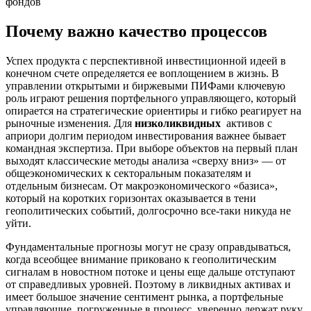
Почему важно качество процессов
Успех продукта с перспективной инвестиционной идеей в
конечном счете определяется ее воплощением в жизнь. В
управлении открытыми и биржевыми ПИФами ключевую
роль играют решения портфельного управляющего, который
опирается на стратегические ориентиры и гибко реагирует на
рыночные изменения. Для
низколиквидных
активов с
априори долгим периодом инвестирования важнее бывает
командная экспертиза. При выборе объектов на первый план
выходят классические методы анализа «сверху вниз» — от
общеэкономических к секторальным показателям и
отдельным бизнесам. От макроэкономического «базиса»,
который на коротких горизонтах оказывается в тени
геополитических событий, долгосрочно все-таки никуда не
уйти.
Фундаментальные прогнозы могут не сразу оправдываться,
когда всеобщее внимание приковано к геополитическим
сигналам в новостном потоке и цены еще дальше отступают
от справедливых уровней. Поэтому в ликвидных активах и
имеет большое значение сентимент рынка, а портфельные
управляющие, погруженные в процесс, уверенно держат руку