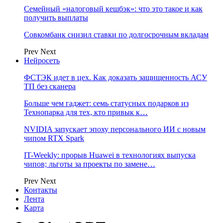
Семейный «налоговый кешбэк»: что это такое и как
получить выплаты
Совкомбанк снизил ставки по долгосрочным вкладам
Prev
Next
Нейросеть
ФСТЭК идет в цех. Как доказать защищенность АСУ
ТП без сканера
Больше чем гаджет: семь статусных подарков из
Технопарка для тех, кто привык к…
NVIDIA запускает эпоху персонального ИИ с новым
чипом RTX Spark
IT-Weekly: прорыв Huawei в технологиях выпуска
чипов; льготы за проекты по замене…
Prev
Next
Контакты
Лента
Карта