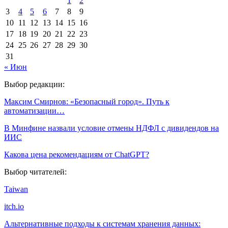
1
2
3
4
5
6
7
8
9
10
11
12
13
14
15
16
17
18
19
20
21
22
23
24
25
26
27
28
29
30
31
« Июн
Выбор редакции:
Максим Смирнов: «Безопасный город». Путь к
автоматизации…
В Минфине назвали условие отмены НДФЛ с дивидендов на
ИИС
Какова цена рекомендациям от ChatGPT?
Выбор читателей:
Taiwan
itch.io
Альтернативные подходы к системам хранения данных: