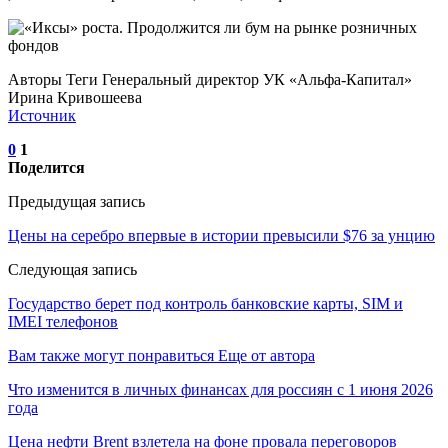
Авторы Теги Генеральный директор УК «Альфа-Капитал»
Ирина Кривошеева
Источник
0
1
Поделится
Предыдущая запись
Цены на серебро впервые в истории превысили $76 за унцию
Следующая запись
Государство берет под контроль банковские карты, SIM и
IMEI телефонов
Вам также могут понравиться
Еще от автора
Что изменится в личных финансах для россиян с 1 июня 2026
года
Цена нефти Brent взлетела на фоне провала переговоров