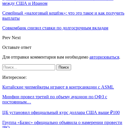
между США и Ираном
Семейный «налоговый кешбэк»: что это такое и как получить
выплаты
Совкомбанк снизил ставки по долгосрочным вкладам
Prev
Next
Оставьте ответ
Для отправки комментария вам необходимо
авторизоваться
.
Интересное:
Китайские чипмейкеры играют в контрсанкции с ASML
Минфин провел третий по объему аукцион по ОФЗ с
постоянным…
ЦБ установил официальный курс доллара США выше ₽100
Группа «Базис» официально объявила о намерении провести
IPO…