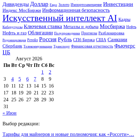
Доллар
Инвестиции
Дивиденды
Золото
Импортозамещение
Евро
Информационная безопасность
Индекс МосБиржи
Искусственный интеллект AI
Кадры
Мосбиржа
Ключевая ставка
Металлы и добыча
Нефть
Киберугрозы
Облигации
Нефть и газ
Разблокировка
Прогнозы
Полупроводники
Россия
Рубль
Санкции
СПб Биржа
США
Ретейл
Редомициляция
Фьючерс
Сбербанк
Финансовая отчетность
Телекоммуникации
Транспорт
ЦБ
Август 2026
Пн
Вт
Ср
Чт
Пт
Сб
Вс
1
2
3
4
5
6
7
8
9
10
11
12
13
14
15
16
17
18
19
20
21
22
23
24
25
26
27
28
29
30
31
« Июн
Выбор редакции:
Тарифы для майнеров и новые полномочия: как «Россети»…