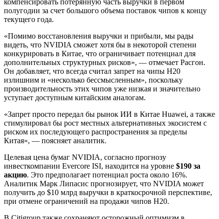
компенсировать потерянную часть выручки в первом
полугодии за счет большого объема поставок чипов к концу
текущего года.
«Помимо восстановления выручки и прибыли, мы рады
видеть, что NVIDIA сможет хотя бы в некоторой степени
конкурировать в Китае, что ограничивает потенциал для
дополнительных структурных рисков», — отмечает Расгон.
Он добавляет, что всегда считал запрет на чипы H20
излишним и «несколько бессмысленным», поскольку
производительность этих чипов уже низкая и значительно
уступает доступным китайским аналогам.
«Запрет просто передал бы рынок ИИ в Китае Huawei, а также
стимулировал бы рост местных альтернативных экосистем с
риском их последующего распространения за пределы
Китая», — поясняет аналитик.
Целевая цена бумаг NVIDIA, согласно прогнозу
инвесткомпании Evercore ISI, находится на уровне
$190 за
акцию
. Это предполагает потенциал роста около 16%.
Аналитик Марк Липасис прогнозирует, что NVIDIA может
получить до $10 млрд выручки в краткосрочной перспективе,
при отмене ограничений на продажи чипов H20.
В Citigroup также сохраняют осторожный оптимизм в