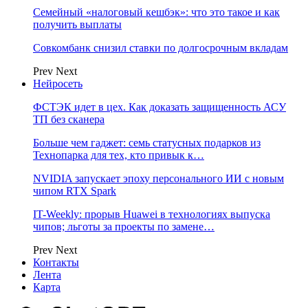
Семейный «налоговый кешбэк»: что это такое и как
получить выплаты
Совкомбанк снизил ставки по долгосрочным вкладам
Prev
Next
Нейросеть
ФСТЭК идет в цех. Как доказать защищенность АСУ
ТП без сканера
Больше чем гаджет: семь статусных подарков из
Технопарка для тех, кто привык к…
NVIDIA запускает эпоху персонального ИИ с новым
чипом RTX Spark
IT-Weekly: прорыв Huawei в технологиях выпуска
чипов; льготы за проекты по замене…
Prev
Next
Контакты
Лента
Карта