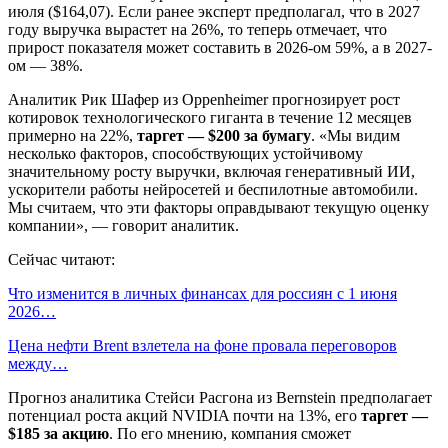
июля ($164,07). Если ранее эксперт предполагал, что в 2027
году выручка вырастет на 26%, то теперь отмечает, что
прирост показателя может составить в 2026-ом 59%, а в 2027-
ом — 38%.
Аналитик Рик Шафер из Oppenheimer прогнозирует рост
котировок технологического гиганта в течение 12 месяцев
примерно на 22%,
таргет —
$200 за бумагу
. «Мы видим
несколько факторов, способствующих устойчивому
значительному росту выручки, включая генеративный ИИ,
ускорители работы нейросетей и беспилотные автомобили.
Мы считаем, что эти факторы оправдывают текущую оценку
компании», — говорит аналитик.
Сейчас читают:
Что изменится в личных финансах для россиян с 1 июня
2026…
Цена нефти Brent взлетела на фоне провала переговоров
между…
Прогноз аналитика Стейси Расгона из Bernstein предполагает
потенциал роста акций NVIDIA почти на 13%, его
таргет —
$185 за акцию
. По его мнению, компания сможет