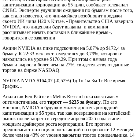
капитализации корпорации до $5 трлн, сообщает телеканал
CNBC. Эксперты улучшили ожидания по бумагам после того,
как стало известно, что чип-мейкер возобновит продажи
своего ИИ-чипа H20 в Китае. «Правительство США заверило
NVIDIA, что лицензии будут выданы, и компания
рассчитывает начать поставки в ближайшее время», —
говорится в ее заявлении.
Акции NVIDIA на пике подскочили на 5,07% до $172,4 за
бумагу. К 22:33 мск рост замедлился до 3,79%, котировки
находились на уровне $170,29. При этом с начала года
бумаги выросли более чем на 27%, свидетельствуют данные
торгов на бирже NASDAQ.
NVIDIA NVDA $164,07 (-0,52%) 1д 1н 1м 3м 1г Все время
График…
Аналитик Бен Райтс из Melius Research оказался самым
оптимистичным, его
таргет —
$235 за бумагу
. По его
мнению, NVIDIA в будущем может достичь рекордной
капитализации в $5 трлн, так как возвращение на китайский
рынок после запрета в середине апреля 2025 года станет
мощным драйвером роста корпорации. Его прогноз
предполагает потенциал роста акций на горизонте 12 месяцев
более чем на 43% от уровня закрытия торгов понедельника, 14