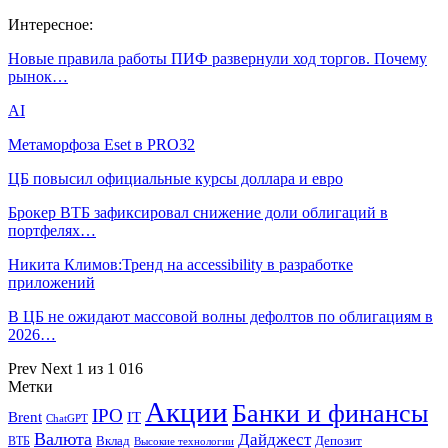
Интересное:
Новые правила работы ПИФ развернули ход торгов. Почему
рынок…
AI
Метаморфоза Eset в PRO32
ЦБ повысил официальные курсы доллара и евро
Брокер ВТБ зафиксировал снижение доли облигаций в
портфелях…
Никита Климов:Тренд на accessibility в разработке
приложений
В ЦБ не ожидают массовой волны дефолтов по облигациям в
2026…
Prev
Next
1 из 1 016
Метки
Акции
Банки и финансы
IPO
Brent
IT
ChatGPT
Валюта
Дайджест
ВТБ
Вклад
Депозит
Высокие технологии