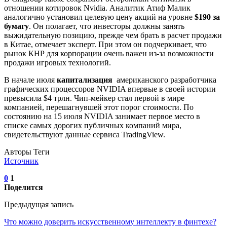
отношении котировок Nvidia. Аналитик Атиф Малик
аналогично установил целевую цену акций на уровне
$190 за
бумагу
. Он полагает, что инвесторы должны занять
выжидательную позицию, прежде чем брать в расчет продажи
в Китае, отмечает эксперт. При этом он подчеркивает, что
рынок КНР для корпорации очень важен из-за возможности
продажи игровых технологий.
В начале июля
капитализация
американского разработчика
графических процессоров NVIDIA впервые в своей истории
превысила $4 трлн. Чип-мейкер стал первой в мире
компанией, перешагнувшей этот порог стоимости. По
состоянию на 15 июля NVIDIA занимает первое место в
списке самых дорогих публичных компаний мира,
свидетельствуют данные сервиса TradingView.
Авторы Теги
Источник
0
1
Поделится
Предыдущая запись
Что можно доверить искусственному интеллекту в финтехе?