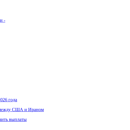
и -
026 года
в между США и Ираном
учить выплаты