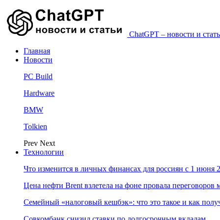
ChatGPT – новости и стать
Главная
Новости
PC Build
Hardware
BMW
Tolkien
Prev
Next
Технологии
Что изменится в личных финансах для россиян с 1 июня 2
Цена нефти Brent взлетела на фоне провала переговоро
Семейный «налоговый кешбэк»: что это такое и как пол
Совкомбанк снизил ставки по долгосрочным вкладам