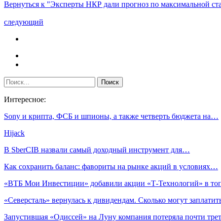
Вернуться к "Эксперты НКР дали прогноз по максимальной ста
следующий
Интересное:
Sony и крипта, ФСБ и шпионы, а также четверть бюджета на…
Hijack
В SberCIB назвали самый доходный инструмент для…
Как сохранить баланс: фавориты на рынке акций в условиях…
«ВТБ Мои Инвестиции» добавили акции «Т-Технологий» в то
«Северсталь» вернулась к дивидендам. Сколько могут заплати
Запустившая «Одиссей» на Луну компания потеряла почти тр