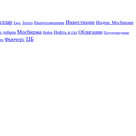
оллар
Инвестиции
Индекс МосБиржи
Золото
Импортозамещение
Евро
Мосбиржа
Облигации
и добыча
Нефть и газ
Нефть
Полупроводники
ЦБ
Фьючерс
ть