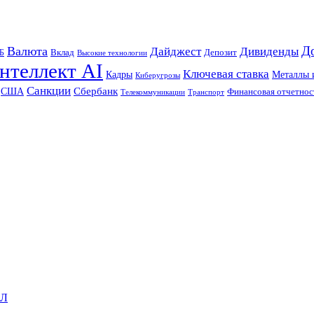
Д
Валюта
Дайджест
Дивиденды
Б
Вклад
Депозит
Высокие технологии
нтеллект AI
Ключевая ставка
Металлы 
Кадры
Киберугрозы
Санкции
Сбербанк
США
Финансовая отчетнос
Телекоммуникации
Транспорт
ФЛ