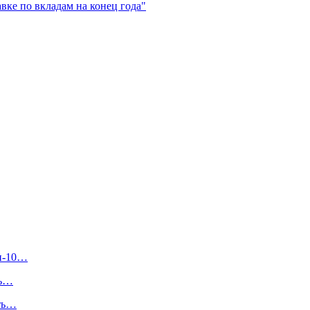
вке по вкладам на конец года"
п-10…
ть…
еть…