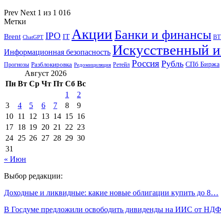
Prev
Next
1 из 1 016
Метки
Акции
Банки и финансы
IPO
Brent
IT
ВТ
ChatGPT
Искусственный и
Информационная безопасность
Россия
Рубль
СПб Биржа
Разблокировка
Прогнозы
Ретейл
Редомициляция
Август 2026
Пн
Вт
Ср
Чт
Пт
Сб
Вс
1
2
3
4
5
6
7
8
9
10
11
12
13
14
15
16
17
18
19
20
21
22
23
24
25
26
27
28
29
30
31
« Июн
Выбор редакции:
Доходные и ликвидные: какие новые облигации купить до 8…
В Госдуме предложили освободить дивиденды на ИИС от НД