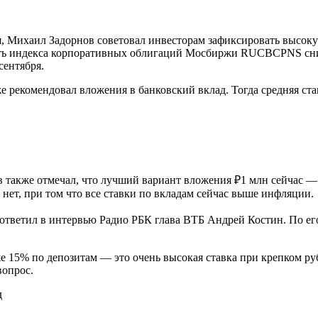
ля, Михаил Задорнов советовал инвесторам зафиксировать высо
сть индекса корпоративных облигаций Мосбиржи RUCBCPNS снизил
сентября.
же рекомендовал вложения в банковский вклад. Тогда средняя ста
также отмечал, что лучший вариант вложения ₽1 млн сейчас — 
нет, при том что все ставки по вкладам сейчас выше инфляции.
, ответил в интервью Радио РБК глава ВТБ Андрей Костин. По ег
 15% по депозитам — это очень высокая ставка при крепком рубл
вопрос.
д