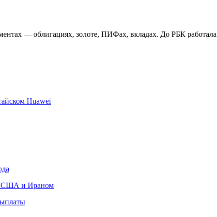
ментах — облигациях, золоте, ПИФах, вкладах. До РБК работа
тайском Huawei
ода
ду США и Ираном
выплаты