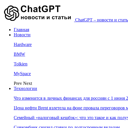
ChatGPT – новости и стать
Главная
Новости
Hardware
BMW
Tolkien
MySpace
Prev
Next
Технологии
Что изменится в личных финансах для россиян с 1 июня 2
Цена нефти Brent взлетела на фоне провала переговоро
Семейный «налоговый кешбэк»: что это такое и как пол
Совкомбанк снизил ставки по долгосрочным вкладам