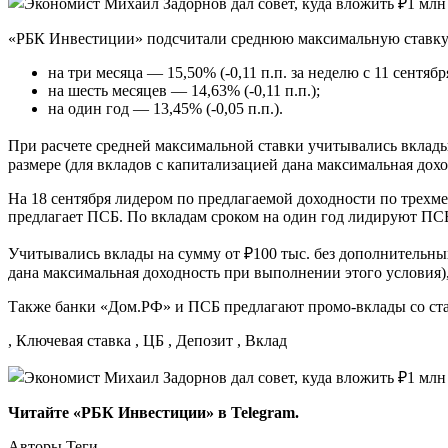
«РБК Инвестиции» подсчитали среднюю максимальную ставку
на три месяца — 15,50% (-0,11 п.п. за неделю с 11 сентябр
на шесть месяцев — 14,63% (-0,11 п.п.);
на один год — 13,45% (-0,05 п.п.).
При расчете средней максимальной ставки учитывались вклады 
размере (для вкладов с капитализацией дана максимальная дох
На 18 сентября лидером по предлагаемой доходности по трехм
предлагает ПСБ. По вкладам сроком на один год лидируют ПС
Учитывались вклады на сумму от ₽100 тыс. без дополнительных
дана максимальная доходность при выполнении этого условия),
Также банки «Дом.РФ» и ПСБ предлагают промо-вклады со ст
, Ключевая ставка , ЦБ , Депозит , Вклад
Читайте «РБК Инвестиции» в Telegram.
Авторы Теги