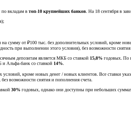
 по вкладам в
топ-10 крупнейших банков
. На 18 сентября в зав
я);
на сумму от ₽100 тыс. без дополнительных условий, кроме новы
одность при выполнении этого условия), без возможности снятия
есячным депозитам является МКБ со ставкой
15,8%
годовых. По 
Б и Альфа-банк со ставкой
14%
.
 условий, кроме новых денег / новых клиентов. Все ставки ука
 без возможности снятия и пополнения счета.
авкой
30%
годовых, однако они доступны при небольших сумма