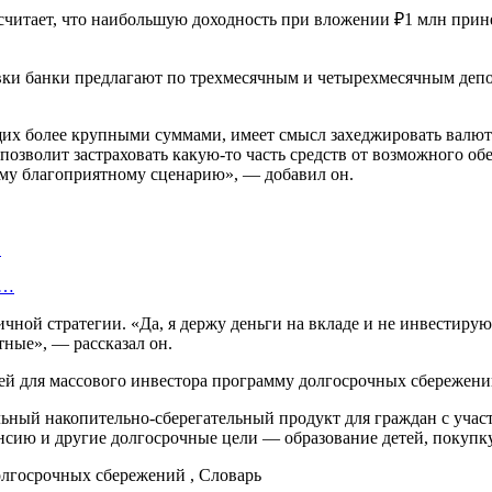
читает, что наибольшую доходность при вложении ₽1 млн принес
ки банки предлагают по трехмесячным и четырехмесячным депоз
ющих более крупными суммами, имеет смысл захеджировать валю
озволит застраховать какую-то часть средств от возможного обе
мому благоприятному сценарию», — добавил он.
…
у…
ной стратегии. «Да, я держу деньги на вкладе и не инвестирую 
тные», — рассказал он.
еей для массового инвестора программу долгосрочных сбережени
ный накопительно-сберегательный продукт для граждан с участ
нсию и другие долгосрочные цели — образование детей, покупку 
олгосрочных сбережений , Словарь