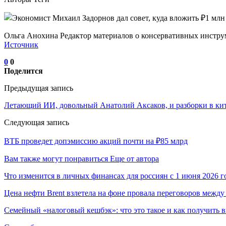
Ольга Анохина Редактор материалов о консервативных инстру
Источник
0
0
Поделится
Предыдущая запись
Летающий ИИ, довольный Анатолий Аксаков, и разборки в ки
Следующая запись
ВТБ проведет допэмиссию акций почти на ₽85 млрд
Вам также могут понравиться
Еще от автора
Что изменится в личных финансах для россиян с 1 июня 2026 г
Цена нефти Brent взлетела на фоне провала переговоров меж
Семейный «налоговый кешбэк»: что это такое и как получить 