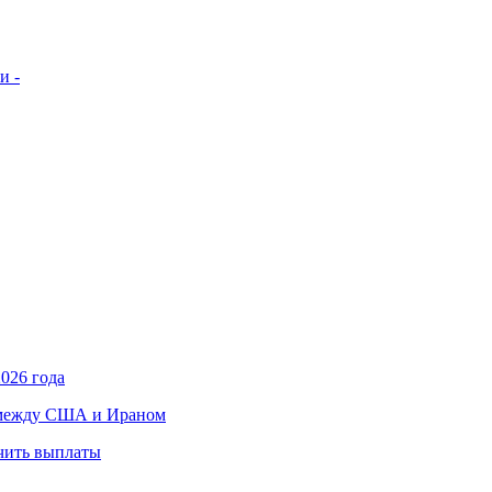
и -
026 года
в между США и Ираном
учить выплаты