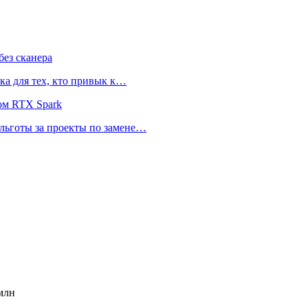
ез сканера
ка для тех, кто привык к…
ом RTX Spark
 льготы за проекты по замене…
млн