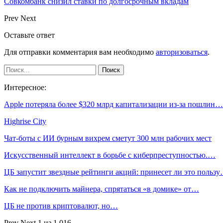
Совкомбанк снизил ставки по долгосрочным вкладам
Prev
Next
Оставьте ответ
Для отправки комментария вам необходимо
авторизоваться
.
Интересное:
Apple потеряла более $320 млрд капитализации из-за пошлин…
Highrise City
Чат-боты с ИИ бурным вихрем сметут 300 млн рабочих мест
Искусственный интеллект в борьбе с киберпреступностью.…
ЦБ запустит звездные рейтинги акций: принесет ли это польз
Как не подключить майнера, спрятаться «в домике» от…
ЦБ не против криптовалют, но…
Prev
Next
1 из 1 016