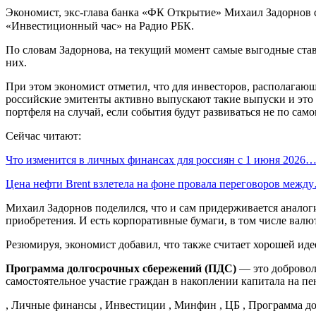
Экономист, экс-глава банка «ФК Открытие» Михаил Задорнов с
«Инвестиционный час» на Радио РБК.
По словам Задорнова, на текущий момент самые выгодные став
них.
При этом экономист отметил, что для инвесторов, располага
российские эмитенты активно выпускают такие выпуски и это п
портфеля на случай, если события будут развиваться не по са
Сейчас читают:
Что изменится в личных финансах для россиян с 1 июня 2026
Цена нефти Brent взлетела на фоне провала переговоров межд
Михаил Задорнов поделился, что и сам придерживается аналогич
приобретения. И есть корпоративные бумаги, в том числе валю
Резюмируя, экономист добавил, что также считает хорошей ид
Программа долгосрочных сбережений (ПДС)
— это доброволь
самостоятельное участие граждан в накоплении капитала на пе
, Личные финансы , Инвестиции , Минфин , ЦБ , Программа д