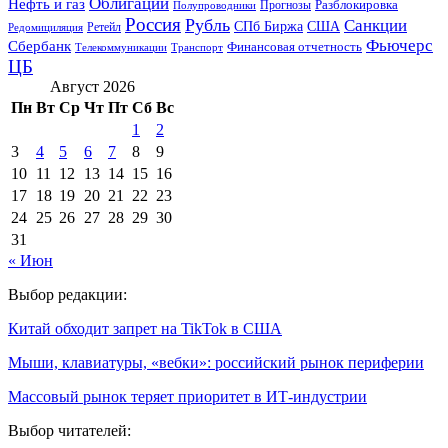
Облигации
Нефть и газ
Разблокировка
Прогнозы
Полупроводники
Россия
Рубль
Санкции
СПб Биржа
США
Ретейл
Редомициляция
Фьючерс
Сбербанк
Финансовая отчетность
Телекоммуникации
Транспорт
ЦБ
Август 2026
Пн
Вт
Ср
Чт
Пт
Сб
Вс
1
2
3
4
5
6
7
8
9
10
11
12
13
14
15
16
17
18
19
20
21
22
23
24
25
26
27
28
29
30
31
« Июн
Выбор редакции:
Китай обходит запрет на TikTok в США
Мыши, клавиатуры, «вебки»: российский рынок периферии
Массовый рынок теряет приоритет в ИТ-индустрии
Выбор читателей: