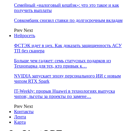
Семейный «налоговый кешбэк»: что это такое и как
получить выплаты
Совкомбанк снизил ставки по долгосрочным вкладам
Prev
Next
Нейросеть
ФСТЭК идет в цех. Как доказать защищенность АСУ
ТП без сканера
Больше чем гаджет: семь статусных подарков из
Технопарка для тех, кто привык к…
NVIDIA запускает эпоху персонального ИИ с новым
чипом RTX Spark
IT-Weekly: прорыв Huawei в технологиях выпуска
чипов; льготы за проекты по замене…
Prev
Next
Контакты
Лента
Карта