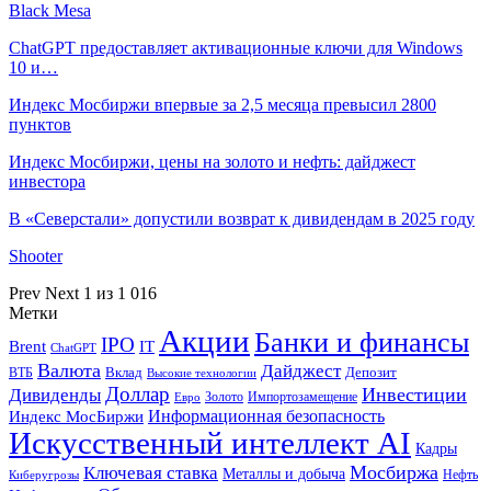
Black Mesa
ChatGPT предоставляет активационные ключи для Windows
10 и…
Индекс Мосбиржи впервые за 2,5 месяца превысил 2800
пунктов
Индекс Мосбиржи, цены на золото и нефть: дайджест
инвестора
В «Северстали» допустили возврат к дивидендам в 2025 году
Shooter
Prev
Next
1 из 1 016
Метки
Акции
Банки и финансы
IPO
Brent
IT
ChatGPT
Валюта
Дайджест
ВТБ
Вклад
Депозит
Высокие технологии
Доллар
Инвестиции
Дивиденды
Золото
Импортозамещение
Евро
Информационная безопасность
Индекс МосБиржи
Искусственный интеллект AI
Кадры
Мосбиржа
Ключевая ставка
Металлы и добыча
Нефть
Киберугрозы