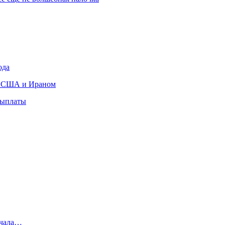
ода
ду США и Ираном
выплаты
ачала…