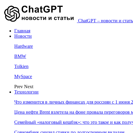
ChatGPT – новости и стать
Главная
Новости
Hardware
BMW
Tolkien
MySpace
Prev
Next
Технологии
Что изменится в личных финансах для россиян с 1 июня 2
Цена нефти Brent взлетела на фоне провала переговоро
Семейный «налоговый кешбэк»: что это такое и как пол
Совкомбанк снизил ставки по долгосрочным вкладам