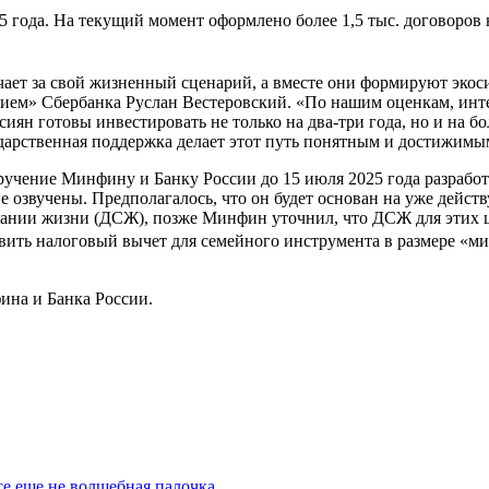
 года. На текущий момент оформлено более 1,5 тыс. договоров
т за свой жизненный сценарий, а вместе они формируют экосист
нием» Сбербанка Руслан Вестеровский. «По нашим оценкам, инте
иян готовы инвестировать не только на два-три года, но и на б
сударственная поддержка делает этот путь понятным и достижим
ручение Минфину и Банку России до 15 июля 2025 года разрабо
е озвучены. Предполагалось, что он будет основан на уже дей
ании жизни (ДСЖ), позже Минфин уточнил, что ДСЖ для этих це
вить налоговый вычет для семейного инструмента в размере «м
ина и Банка России.
се еще не волшебная палочка