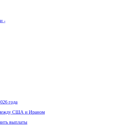
и -
026 года
в между США и Ираном
учить выплаты