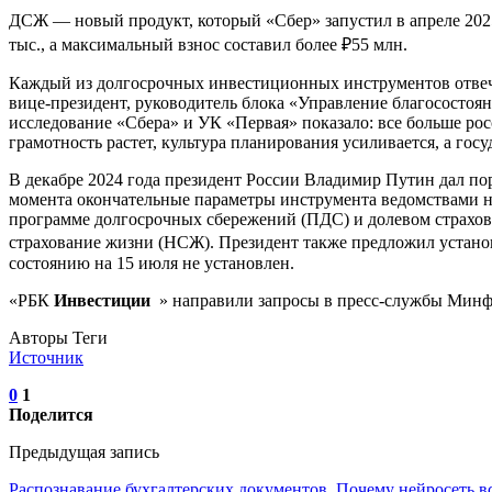
ДСЖ — новый продукт, который «Сбер» запустил в апреле 2025
тыс., а максимальный взнос составил более ₽55 млн.
Каждый из долгосрочных инвестиционных инструментов отвечае
вице-президент, руководитель блока «Управление благосостоя
исследование «Сбера» и УК «Первая» показало: все больше росс
грамотность растет, культура планирования усиливается, а го
В декабре 2024 года президент России Владимир Путин дал по
момента окончательные параметры инструмента ведомствами н
программе долгосрочных сбережений (ПДС) и долевом страхов
страхование жизни (НСЖ). Президент также предложил устано
состоянию на 15 июля не установлен.
«РБК
Инвестиции
» направили запросы в пресс-службы Минф
Авторы Теги
Источник
0
1
Поделится
Предыдущая запись
Распознавание бухгалтерских документов. Почему нейросеть в