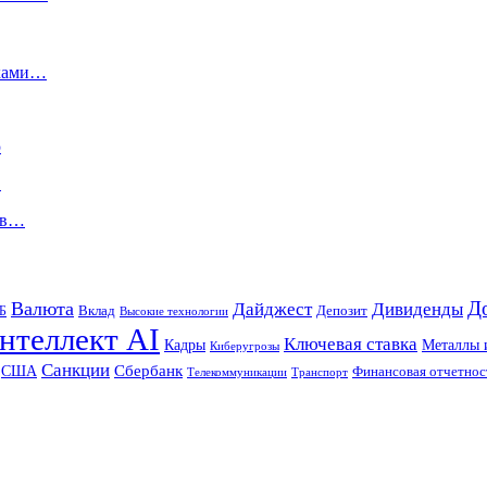
оками…
ю
…
я в…
Д
Валюта
Дайджест
Дивиденды
Б
Вклад
Депозит
Высокие технологии
нтеллект AI
Ключевая ставка
Металлы 
Кадры
Киберугрозы
Санкции
Сбербанк
США
Финансовая отчетнос
Телекоммуникации
Транспорт