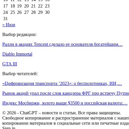
17
18
19
20
21
22
23
24
25
26
27
28
29
30
31
« Июн
Выбор редакции:
Ралли в акциях Tencent сделало ее основателя богатейшим…
Diablo Immortal
GTA III
Выбор читателей:
«Цифровизация транспорта ‘2023»: о беспилотниках, ИИ,…
Рынок акций упал после слов канцлера ФРГ про встречу Пут
Индекс Мосбиржи, золото выше $3500 и российская валюта:…
© 2026 - ChatGPT – новости и статьи. Все права защищены.
Свободное копирование и распространение материалов с нашего
копировании материалов в социальные сети или печатные изда
Sign in