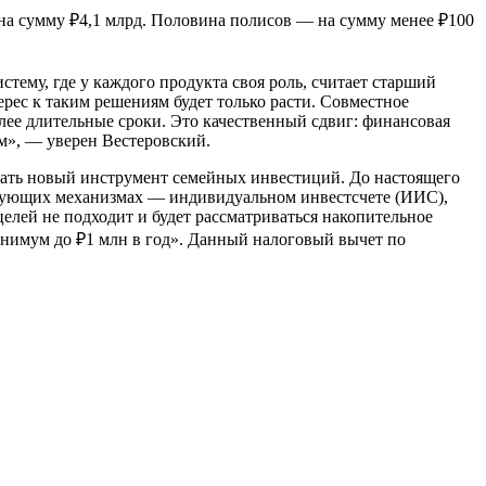
 на сумму ₽4,1 млрд. Половина полисов — на сумму менее ₽100
ему, где у каждого продукта своя роль, считает старший
рес к таким решениям будет только расти. Совместное
олее длительные сроки. Это качественный сдвиг: финансовая
ым», — уверен Вестеровский.
тать новый инструмент семейных инвестиций. До настоящего
ствующих механизмах — индивидуальном инвестсчете (ИИС),
лей не подходит и будет рассматриваться накопительное
инимум до ₽1 млн в год». Данный налоговый вычет по