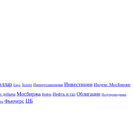
оллар
Инвестиции
Индекс МосБиржи
Золото
Импортозамещение
Евро
Мосбиржа
Облигации
и добыча
Нефть и газ
Нефть
Полупроводники
ЦБ
Фьючерс
ть