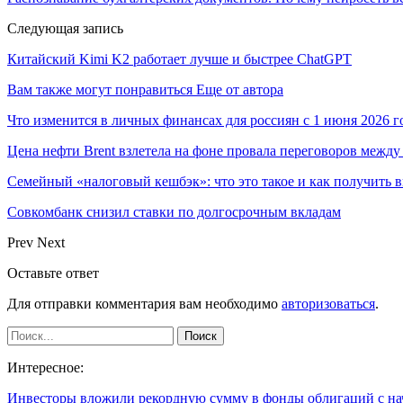
Следующая запись
Китайский Kimi K2 работает лучше и быстрее ChatGPT
Вам также могут понравиться
Еще от автора
Что изменится в личных финансах для россиян с 1 июня 2026 г
Цена нефти Brent взлетела на фоне провала переговоров меж
Семейный «налоговый кешбэк»: что это такое и как получить 
Совкомбанк снизил ставки по долгосрочным вкладам
Prev
Next
Оставьте ответ
Для отправки комментария вам необходимо
авторизоваться
.
Интересное:
Инвесторы вложили рекордную сумму в фонды облигаций с н