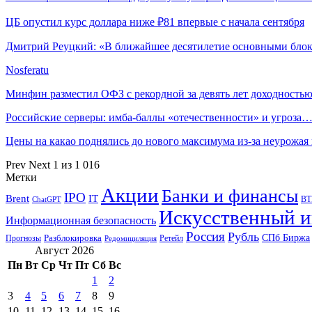
ЦБ опустил курс доллара ниже ₽81 впервые с начала сентября
Дмитрий Реуцкий: «В ближайшее десятилетие основными бл
Nosferatu
Минфин разместил ОФЗ с рекордной за девять лет доходность
Российские серверы: имба-баллы «отечественности» и угроза
Цены на какао поднялись до нового максимума из-за неурожа
Prev
Next
1 из 1 016
Метки
Акции
Банки и финансы
IPO
Brent
IT
ВТ
ChatGPT
Искусственный и
Информационная безопасность
Россия
Рубль
СПб Биржа
Разблокировка
Прогнозы
Ретейл
Редомициляция
Август 2026
Пн
Вт
Ср
Чт
Пт
Сб
Вс
1
2
3
4
5
6
7
8
9
10
11
12
13
14
15
16