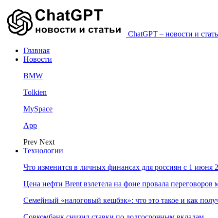
ChatGPT – новости и стать
Главная
Новости
BMW
Tolkien
MySpace
App
Prev
Next
Технологии
Что изменится в личных финансах для россиян с 1 июня 2
Цена нефти Brent взлетела на фоне провала переговоро
Семейный «налоговый кешбэк»: что это такое и как пол
Совкомбанк снизил ставки по долгосрочным вкладам