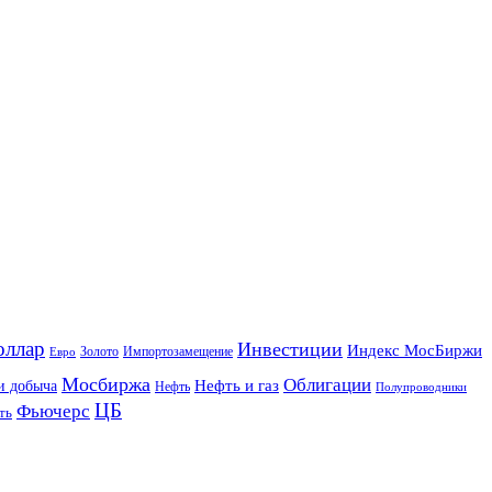
оллар
Инвестиции
Индекс МосБиржи
Золото
Импортозамещение
Евро
Мосбиржа
Облигации
и добыча
Нефть и газ
Нефть
Полупроводники
ЦБ
Фьючерс
ть