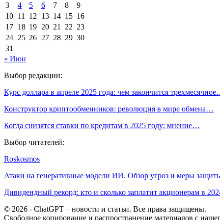
3
4
5
6
7
8
9
10
11
12
13
14
15
16
17
18
19
20
21
22
23
24
25
26
27
28
29
30
31
« Июн
Выбор редакции:
Курс доллара в апреле 2025 года: чем закончится трехмесячно
Конструктор криптообменников: революция в мире обмена…
Когда снизятся ставки по кредитам в 2025 году: мнение…
Выбор читателей:
Roskosmos
Атаки на генеративные модели ИИ. Обзор угроз и меры защит
Дивидендный рекорд: кто и сколько заплатит акционерам в 20
© 2026 - ChatGPT – новости и статьи. Все права защищены.
Свободное копирование и распространение материалов с нашего