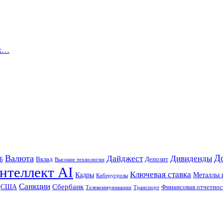
ых…
Д
Валюта
Дайджест
Дивиденды
Б
Вклад
Депозит
Высокие технологии
нтеллект AI
Ключевая ставка
Металлы 
Кадры
Киберугрозы
Санкции
Сбербанк
США
Финансовая отчетнос
Телекоммуникации
Транспорт