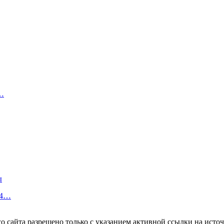
е…
ы
24…
 сайта разрешено только с указанием активной ссылки на источ