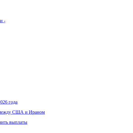
и -
026 года
в между США и Ираном
учить выплаты