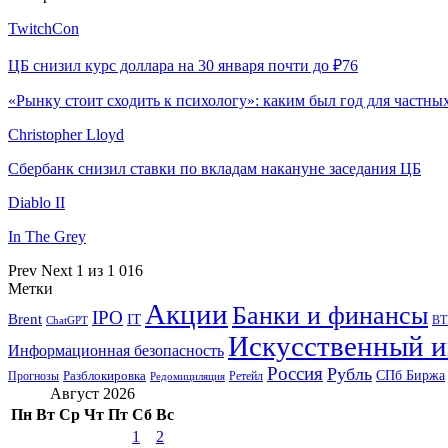
TwitchCon
ЦБ снизил курс доллара на 30 января почти до ₽76
«Рынку стоит сходить к психологу»: каким был год для частн
Christopher Lloyd
Сбербанк снизил ставки по вкладам накануне заседания ЦБ
Diablo II
In The Grey
Prev
Next
1 из 1 016
Метки
Акции
Банки и финансы
IPO
Brent
IT
ВТ
ChatGPT
Искусственный и
Информационная безопасность
Россия
Рубль
СПб Биржа
Разблокировка
Прогнозы
Ретейл
Редомициляция
Август 2026
Пн
Вт
Ср
Чт
Пт
Сб
Вс
1
2