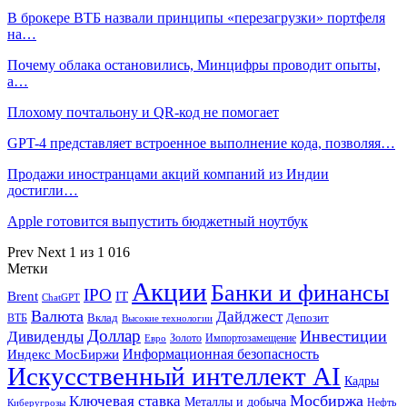
В брокере ВТБ назвали принципы «перезагрузки» портфеля
на…
Почему облака остановились, Минцифры проводит опыты,
а…
Плохому почтальону и QR-код не помогает
GPT-4 представляет встроенное выполнение кода, позволяя…
Продажи иностранцами акций компаний из Индии
достигли…
Apple готовится выпустить бюджетный ноутбук
Prev
Next
1 из 1 016
Метки
Акции
Банки и финансы
IPO
Brent
IT
ChatGPT
Валюта
Дайджест
ВТБ
Вклад
Депозит
Высокие технологии
Доллар
Инвестиции
Дивиденды
Золото
Импортозамещение
Евро
Информационная безопасность
Индекс МосБиржи
Искусственный интеллект AI
Кадры
Мосбиржа
Ключевая ставка
Металлы и добыча
Нефть
Киберугрозы