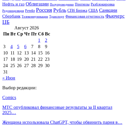
Облигации
Нефть и газ
Разблокировка
Прогнозы
Полупроводники
Россия
Рубль
Санкции
СПб Биржа
США
Ретейл
Редомициляция
Фьючерс
Сбербанк
Финансовая отчетность
Телекоммуникации
Транспорт
ЦБ
Август 2026
Пн
Вт
Ср
Чт
Пт
Сб
Вс
1
2
3
4
5
6
7
8
9
10
11
12
13
14
15
16
17
18
19
20
21
22
23
24
25
26
27
28
29
30
31
« Июн
Выбор редакции:
Comics
МТС опубликовал финансовые результаты за II квартал
2025…
Женщина использовала ChatGPT, чтобы обвинить парня в…