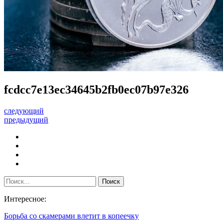
fcdcc7e13ec34645b2fb0ec07b97e326
следующий
предыдущий
Интересное:
Борьба со скамерами влетит в копеечку