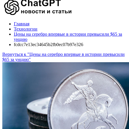
Главная
Технологии
Цены на серебро впервые в истории превысили $65 за
унцию
fcdcc7e13ec34645b2fb0ec07b97e326
Вернуться к "Цены на серебро впервые в истории превысили
$65 за унцию"