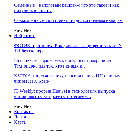
Семейный «налоговый кешбэк»: что это такое и как
получить выплаты
Совкомбанк снизил ставки по долгосрочным вкладам
Prev
Next
Нейросеть
ФСТЭК идет в цех. Как доказать защищенность АСУ
ТП без сканера
Больше чем гаджет: семь статусных подарков из
Технопарка для тех, кто привык к…
NVIDIA запускает эпоху персонального ИИ с новым
чипом RTX Spark
IT-Weekly: прорыв Huawei в технологиях выпуска
чипов; льготы за проекты по замене…
Prev
Next
Контакты
Лента
Карта