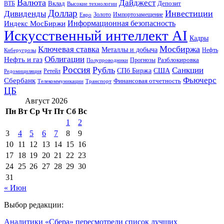
Валюта
Дайджест
ВТБ
Вклад
Депозит
Высокие технологии
Доллар
Инвестиции
Дивиденды
Золото
Импортозамещение
Евро
Информационная безопасность
Индекс МосБиржи
Искусственный интеллект AI
Кадры
Мосбиржа
Ключевая ставка
Металлы и добыча
Нефть
Киберугрозы
Облигации
Нефть и газ
Разблокировка
Прогнозы
Полупроводники
Россия
Рубль
Санкции
СПб Биржа
США
Ретейл
Редомициляция
Фьючерс
Сбербанк
Финансовая отчетность
Телекоммуникации
Транспорт
ЦБ
Август 2026
Пн
Вт
Ср
Чт
Пт
Сб
Вс
1
2
3
4
5
6
7
8
9
10
11
12
13
14
15
16
17
18
19
20
21
22
23
24
25
26
27
28
29
30
31
« Июн
Выбор редакции:
Аналитики «Сбера» пересмотрели список лучших