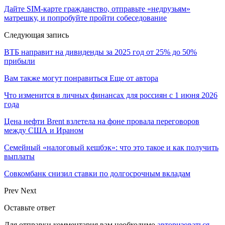
Дайте SIM-карте гражданство, отправьте «недрузьям»
матрешку, и попробуйте пройти собеседование
Следующая запись
ВТБ направит на дивиденды за 2025 год от 25% до 50%
прибыли
Вам также могут понравиться
Еще от автора
Что изменится в личных финансах для россиян с 1 июня 2026
года
Цена нефти Brent взлетела на фоне провала переговоров
между США и Ираном
Семейный «налоговый кешбэк»: что это такое и как получить
выплаты
Совкомбанк снизил ставки по долгосрочным вкладам
Prev
Next
Оставьте ответ
Для отправки комментария вам необходимо
авторизоваться
.