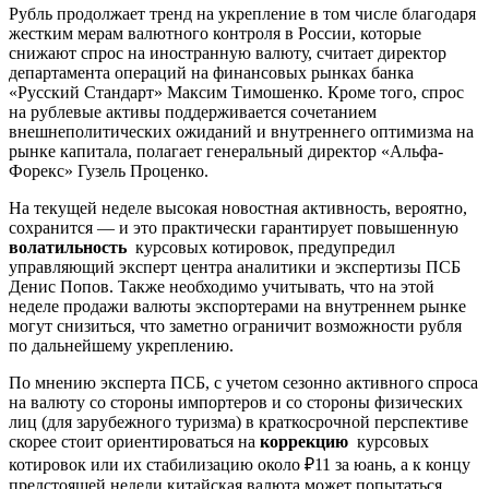
Рубль продолжает тренд на укрепление в том числе благодаря
жестким мерам валютного контроля в России, которые
снижают спрос на иностранную валюту, считает директор
департамента операций на финансовых рынках банка
«Русский Стандарт» Максим Тимошенко. Кроме того, спрос
на рублевые активы поддерживается сочетанием
внешнеполитических ожиданий и внутреннего оптимизма на
рынке капитала, полагает генеральный директор «Альфа-
Форекс» Гузель Проценко.
На текущей неделе высокая новостная активность, вероятно,
сохранится — и это практически гарантирует повышенную
волатильность
курсовых котировок, предупредил
управляющий эксперт центра аналитики и экспертизы ПСБ
Денис Попов. Также необходимо учитывать, что на этой
неделе продажи валюты экспортерами на внутреннем рынке
могут снизиться, что заметно ограничит возможности рубля
по дальнейшему укреплению.
По мнению эксперта ПСБ, с учетом сезонно активного спроса
на валюту со стороны импортеров и со стороны физических
лиц (для зарубежного туризма) в краткосрочной перспективе
скорее стоит ориентироваться на
коррекцию
курсовых
котировок или их стабилизацию около ₽11 за юань, а к концу
предстоящей недели китайская валюта может попытаться