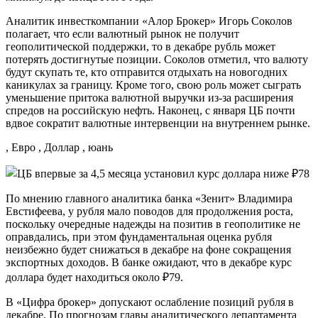
Аналитик инвесткомпании «Алор Брокер» Игорь Соколов
полагает, что если валютный рынок не получит
геополитической поддержки, то в декабре рубль может
потерять достигнутые позиции. Соколов отметил, что валюту
будут скупать те, кто отправится отдыхать на новогодних
каникулах за границу. Кроме того, свою роль может сыграть
уменьшение притока валютной выручки из-за расширения
спредов на российскую нефть. Наконец, с января ЦБ почти
вдвое сократит валютные интервенции на внутреннем рынке.
, Евро , Доллар , юань
По мнению главного аналитика банка «Зенит» Владимира
Евстифеева, у рубля мало поводов для продолжения роста,
поскольку очередные надежды на позитив в геополитике не
оправдались, при этом фундаментальная оценка рубля
неизбежно будет снижаться в декабре на фоне сокращения
экспортных доходов. В банке ожидают, что в декабре курс
доллара будет находиться около ₽79.
В «Цифра брокер» допускают ослабление позиций рубля в
декабре. По прогнозам главы аналитического департамента