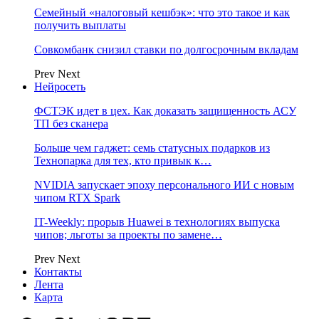
Семейный «налоговый кешбэк»: что это такое и как
получить выплаты
Совкомбанк снизил ставки по долгосрочным вкладам
Prev
Next
Нейросеть
ФСТЭК идет в цех. Как доказать защищенность АСУ
ТП без сканера
Больше чем гаджет: семь статусных подарков из
Технопарка для тех, кто привык к…
NVIDIA запускает эпоху персонального ИИ с новым
чипом RTX Spark
IT-Weekly: прорыв Huawei в технологиях выпуска
чипов; льготы за проекты по замене…
Prev
Next
Контакты
Лента
Карта