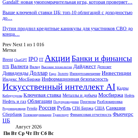
Gandalf: новая умопомрачительная игра, которая проверяет…
Выше ключевой ставки ЦБ: топ-10 облигаций с доходностью
до…
Путин продлил кредитные каникулы для участников СВО до
конца…
Prev
Next
1 из 1 016
Метки
Акции
Банки и финансы
IPO
Brent
IT
ChatGPT
Валюта
Дайджест
ВТБ
Вклад
Депозит
Высокие технологии
Доллар
Инвестиции
Дивиденды
Золото
Импортозамещение
Евро
Информационная безопасность
Индекс МосБиржи
Искусственный интеллект AI
Кадры
Мосбиржа
Ключевая ставка
Металлы и добыча
Нефть
Киберугрозы
Облигации
Нефть и газ
Разблокировка
Прогнозы
Полупроводники
Россия
Рубль
Санкции
СПб Биржа
США
Ретейл
Редомициляция
Фьючерс
Сбербанк
Финансовая отчетность
Телекоммуникации
Транспорт
ЦБ
Август 2026
Пн
Вт
Ср
Чт
Пт
Сб
Вс