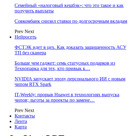
Семейный «налоговый кешбэк»: что это такое и как
получить выплаты
Совкомбанк снизил ставки по долгосрочным вкладам
Prev
Next
Нейросеть
ФСТЭК идет в цех. Как доказать защищенность АСУ
ТП без сканера
Больше чем гаджет: семь статусных подарков из
Технопарка для тех, кто привык к…
NVIDIA запускает эпоху персонального ИИ с новым
чипом RTX Spark
IT-Weekly: прорыв Huawei в технологиях выпуска
чипов; льготы за проекты по замене…
Prev
Next
Контакты
Лента
Карта