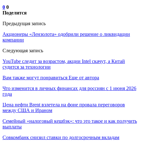
0
0
Поделится
Предыдущая запись
Акционеры «Лензолота» одобрили решение о ликвидации
компании
Следующая запись
YouTube следит за возрастом, акции Intel скачут, а Китай
судится за технологии
Вам также могут понравиться
Еще от автора
Что изменится в личных финансах для россиян с 1 июня 2026
года
Цена нефти Brent взлетела на фоне провала переговоров
между США и Ираном
Семейный «налоговый кешбэк»: что это такое и как получить
выплаты
Совкомбанк снизил ставки по долгосрочным вкладам