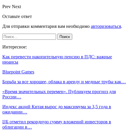
Prev
Next
Оставьте ответ
Для отправки комментария вам необходимо
авторизоваться
.
Интересное:
Как перевести накопительную пенсию в ПДС: важные
нюансы
Bluepoint Games
Борьба за все хорошее, облака в аренду и медные трубы как…
«Время значительных перемен». Публикуем прогноз для
России…
Индекс акций Китая вырос до максимума за 3,5 года в
ожидании…
ЦБ отметил рекордную сумму вложений инвесторов в
облигации в…