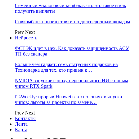
Семейный «налоговый кешбэк»: что это такое и как
получить выплаты
Совкомбанк снизил ставки по долгосрочным вкладам
Prev
Next
Нейросеть
ФСТЭК идет в цех. Как доказать защищенность АСУ
ТП без сканера
Больше чем гаджет: семь статусных подарков из
Технопарка для тех, кто привык к…
NVIDIA запускает эпоху персонального ИИ с новым
чипом RTX Spark
IT-Weekly: прорыв Huawei в технологиях выпуска
чипов; льготы за проекты по замене…
Prev
Next
Контакты
Лента
Карта