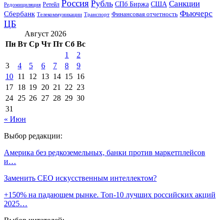
Россия
Рубль
Санкции
СПб Биржа
США
Ретейл
Редомициляция
Фьючерс
Сбербанк
Финансовая отчетность
Телекоммуникации
Транспорт
ЦБ
Август 2026
Пн
Вт
Ср
Чт
Пт
Сб
Вс
1
2
3
4
5
6
7
8
9
10
11
12
13
14
15
16
17
18
19
20
21
22
23
24
25
26
27
28
29
30
31
« Июн
Выбор редакции:
Америка без редкоземельных, банки против маркетплейсов
и…
Заменить CEO искусственным интеллектом?
+150% на падающем рынке. Топ-10 лучших российских акций
2025…