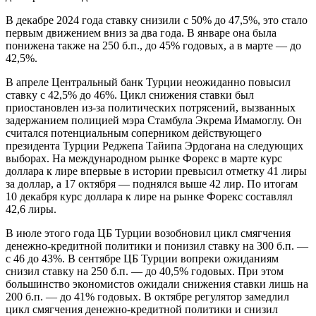
В декабре 2024 года ставку снизили с 50% до 47,5%, это стало
первым движением вниз за два года. В январе она была
понижена также на 250 б.п., до 45% годовых, а в марте — до
42,5%.
В апреле Центральный банк Турции неожиданно повысил
ставку с 42,5% до 46%. Цикл снижения ставки был
приостановлен из-за политических потрясений, вызванных
задержанием полицией мэра Стамбула Экрема Имамоглу. Он
считался потенциальным соперником действующего
президента Турции Реджепа Тайипа Эрдогана на следующих
выборах. На международном рынке Форекс в марте курс
доллара к лире впервые в истории превысил отметку 41 лиры
за доллар, а 17 октября — поднялся выше 42 лир. По итогам
10 декабря курс доллара к лире на рынке Форекс составлял
42,6 лиры.
В июле этого года ЦБ Турции возобновил цикл смягчения
денежно-кредитной политики и понизил ставку на 300 б.п. —
с 46 до 43%. В сентябре ЦБ Турции вопреки ожиданиям
снизил ставку на 250 б.п. — до 40,5% годовых. При этом
большинство экономистов ожидали снижения ставки лишь на
200 б.п. — до 41% годовых. В октябре регулятор замедлил
цикл смягчения денежно-кредитной политики и снизил