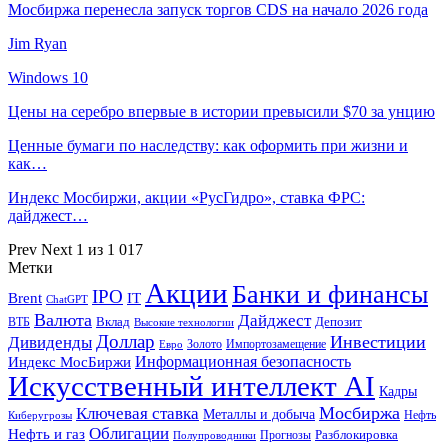
Мосбиржа перенесла запуск торгов CDS на начало 2026 года
Jim Ryan
Windows 10
Цены на серебро впервые в истории превысили $70 за унцию
Ценные бумаги по наследству: как оформить при жизни и
как…
Индекс Мосбиржи, акции «РусГидро», ставка ФРС:
дайджест…
Prev
Next
1 из 1 017
Метки
Акции
Банки и финансы
IPO
Brent
IT
ChatGPT
Валюта
Дайджест
ВТБ
Вклад
Депозит
Высокие технологии
Доллар
Инвестиции
Дивиденды
Золото
Импортозамещение
Евро
Информационная безопасность
Индекс МосБиржи
Искусственный интеллект AI
Кадры
Мосбиржа
Ключевая ставка
Металлы и добыча
Нефть
Киберугрозы
Облигации
Нефть и газ
Разблокировка
Прогнозы
Полупроводники