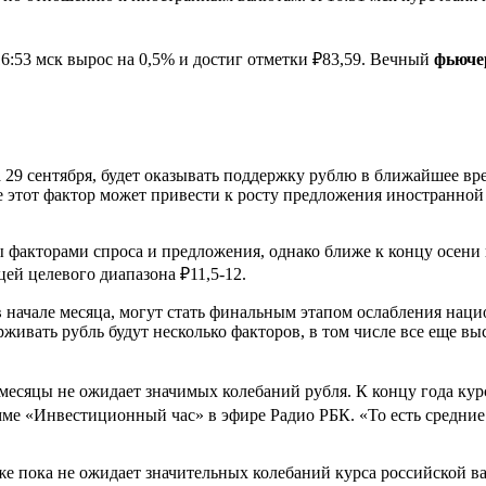
53 мск вырос на 0,5% и достиг отметки ₽83,59. Вечный
фьюче
 29 сентября, будет оказывать поддержку рублю в ближайшее вре
этот фактор может привести к росту предложения иностранной 
факторами спроса и предложения, однако ближе к концу осени 
ей целевого диапазона ₽11,5-12.
 начале месяца, могут стать финальным этапом ослабления наци
ивать рубль будут несколько факторов, в том числе все еще в
сяцы не ожидает значимых колебаний рубля. К концу года курс
мме «Инвестиционный час» в эфире Радио РБК. «То есть средние
е пока не ожидает значительных колебаний курса российской вал