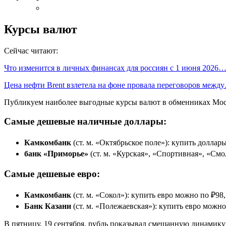
Курсы валют
Сейчас читают:
Что изменится в личных финансах для россиян с 1 июня 2026
Цена нефти Brent взлетела на фоне провала переговоров межд
Публикуем наиболее выгодные курсы валют в обменниках Моск
Самые дешевые наличные доллары:
Камкомбанк
(ст. м. «Октябрьское поле»): купить доллар
банк «Приморье»
(ст. м. «Курская», «Спортивная», «Смо
Самые дешевые евро:
Камкомбанк
(ст. м. «Сокол»): купить евро можно по ₽98,
Банк Казани
(ст. м. «Полежаевская»): купить евро можно
В пятницу, 19 сентября, рубль показывал смешанную динамик