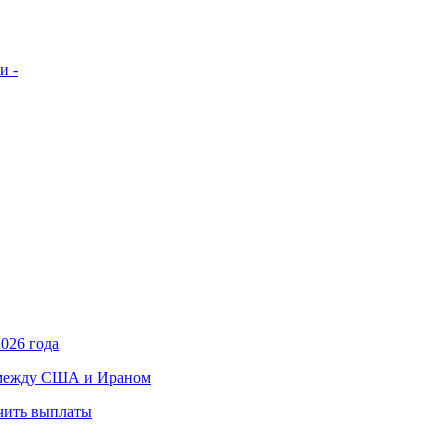
и -
026 года
в между США и Ираном
учить выплаты