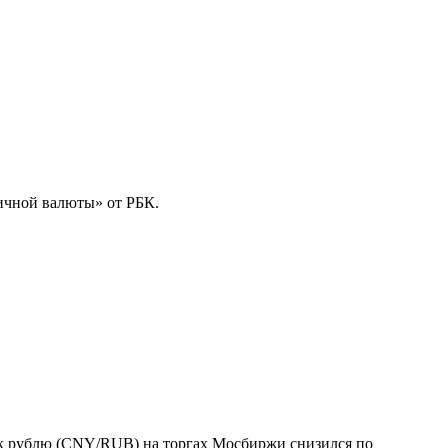
ичной валюты» от РБК.
 к рублю (CNY/RUB) на торгах Мосбиржи снизился по