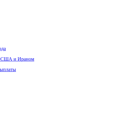
ода
ду США и Ираном
выплаты