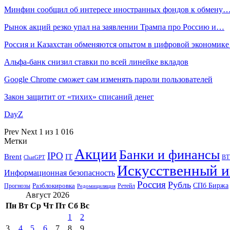
Минфин сообщил об интересе иностранных фондов к обмену
Рынок акций резко упал на заявлении Трампа про Россию и…
Россия и Казахстан обменяются опытом в цифровой экономик
Альфа-банк снизил ставки по всей линейке вкладов
Google Chrome сможет сам изменять пароли пользователей
Закон защитит от «тихих» списаний денег
DayZ
Prev
Next
1 из 1 016
Метки
Акции
Банки и финансы
IPO
Brent
IT
ВТ
ChatGPT
Искусственный и
Информационная безопасность
Россия
Рубль
СПб Биржа
Разблокировка
Прогнозы
Ретейл
Редомициляция
Август 2026
Пн
Вт
Ср
Чт
Пт
Сб
Вс
1
2
3
4
5
6
7
8
9