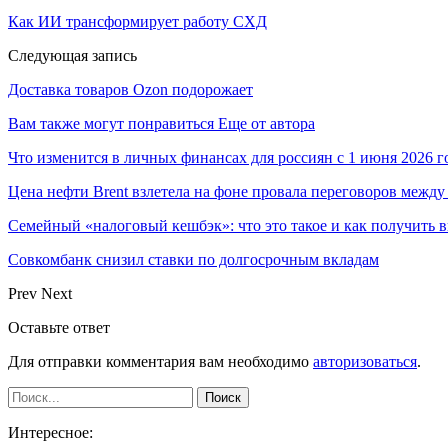
Как ИИ трансформирует работу СХД
Следующая запись
Доставка товаров Ozon подорожает
Вам также могут понравиться
Еще от автора
Что изменится в личных финансах для россиян с 1 июня 2026 г
Цена нефти Brent взлетела на фоне провала переговоров меж
Семейный «налоговый кешбэк»: что это такое и как получить 
Совкомбанк снизил ставки по долгосрочным вкладам
Prev
Next
Оставьте ответ
Для отправки комментария вам необходимо
авторизоваться
.
Интересное: