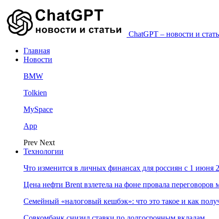
ChatGPT – новости и стать
Главная
Новости
BMW
Tolkien
MySpace
App
Prev
Next
Технологии
Что изменится в личных финансах для россиян с 1 июня 2
Цена нефти Brent взлетела на фоне провала переговоро
Семейный «налоговый кешбэк»: что это такое и как пол
Совкомбанк снизил ставки по долгосрочным вкладам