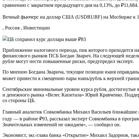
сравнению с закрытием предыдущего дня на 0,13%, до ₽11,684.
Вечный фьючерс на доллар США (USDRUBF) на Мосбирже к 16:
, Россия , Инвестиции
Приближение налогового периода, пик которого приходится на
финансового рынков ПСБ Богдан Зварич. На следующей неделе 
рубле могут нести повышенные риски, предупредил эксперт.
По мнению Богдана Зварича, текущие позиции юаня оправданы 
может привести к смещению пары юань/рубль к верхней границ
Сентябрьские минимальные уровни курса рубля, достигнутые в
и денежного рынка «Велес Капитала» Юрий Кравченко. Поддерж
со стороны ЦБ.
Главный аналитик Совкомбанка Михаил Васильев ближайшие ме
году — в районе ₽93, рассказал эксперт Совкомбанка в програ
Значительных изменений не ожидаем», — сообщил он.
Экономист, экс-глава банка «Открытие» Михаил Задорнов, такж