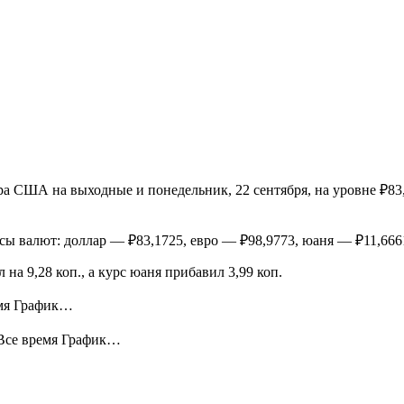
 США на выходные и понедельник, 22 сентября, на уровне ₽83,
сы валют: доллар — ₽83,1725, евро — ₽98,9773, юаня — ₽11,666
 на 9,28 коп., а курс юаня прибавил 3,99 коп.
емя График…
 Все время График…