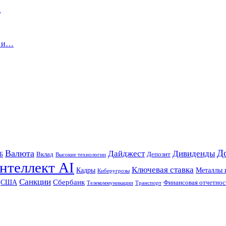
…
е и…
Д
Валюта
Дайджест
Дивиденды
Б
Вклад
Депозит
Высокие технологии
нтеллект AI
Ключевая ставка
Металлы 
Кадры
Киберугрозы
Санкции
Сбербанк
США
Финансовая отчетнос
Телекоммуникации
Транспорт