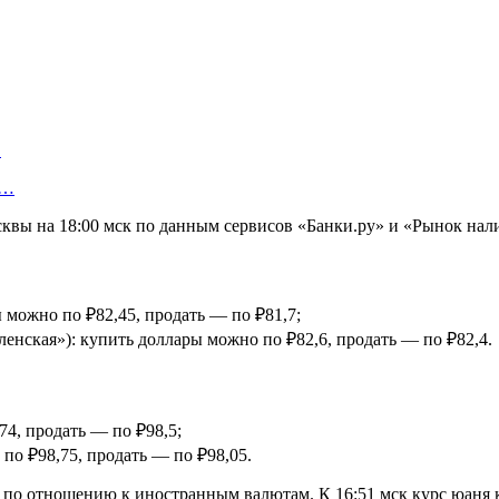
…
у…
вы на 18:00 мск по данным сервисов «Банки.ру» и «Рынок нал
ы можно по ₽82,45, продать — по ₽81,7;
ленская»): купить доллары можно по ₽82,6, продать — по ₽82,4.
74, продать — по ₽98,5;
 по ₽98,75, продать — по ₽98,05.
у по отношению к иностранным валютам. К 16:51 мск курс юаня