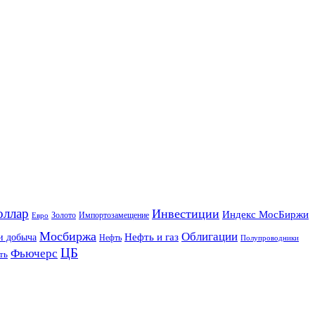
оллар
Инвестиции
Индекс МосБиржи
Золото
Импортозамещение
Евро
Мосбиржа
Облигации
и добыча
Нефть и газ
Нефть
Полупроводники
ЦБ
Фьючерс
ть