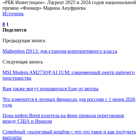
«РБК Инвестиции». Лауреат 2025 и 2024 годов национальной
премии «Финкор» Марина Ануфриева
Источник
0
1
Поделится
Предыдущая запись
Maibenben DS13: док-станция корпоративного класса
Следующая запись
MSI Modern AM273QP AI 1UM: современный центр рабочего
пространства
Вам также могут понравиться
Еще от автора
Что изменится в личных финансах для россиян с 1 июня 2026
года
Цена нефти Brent взлетела на фоне провала переговоров
между США и Ираном
Семейный «налоговый кешбэк»: что это такое и как получить
выплаты