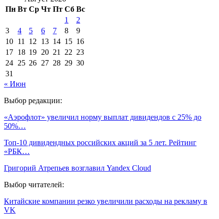
Пн
Вт
Ср
Чт
Пт
Сб
Вс
1
2
3
4
5
6
7
8
9
10
11
12
13
14
15
16
17
18
19
20
21
22
23
24
25
26
27
28
29
30
31
« Июн
Выбор редакции:
«Аэрофлот» увеличил норму выплат дивидендов с 25% до
50%…
Топ-10 дивидендных российских акций за 5 лет. Рейтинг
«РБК…
Григорий Атрепьев возглавил Yandex Cloud
Выбор читателей:
Китайские компании резко увеличили расходы на рекламу в
VK