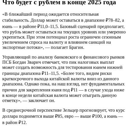
Что будет с рублем в конце 2025 года
«В ближайший период ожидается относительная
стабильность. Доллар может оставаться в диапазоне ₽78–82, а
юань — в районе ₽11,0–11,5. Базовый сценарий предполагает,
что рубль может оставаться на текущих уровнях или умеренно
укрепиться. При этом потенциал роста ограничен сезонным
увеличением спроса на валюту и влиянием санкций на
экспортные потоки», — полагает Брагин.
Управляющий по анализу банковского и финансового рынков
ПСБ Богдан Зварич отмечает, что пик налоговых выплат
может создать возможность для тестирования юанем нижней
границы диапазона ₽11–11,5. «Более того, видим риски
краткосрочного выхода китайской валюты вниз из данного
диапазона. Однако пока, на наш взгляд, нет фундаментальных
причин для закрепления юаня под ₽11 — в случае ухода ниже
в конце недели китайская валюта может отыграть данную
отметку», — заключает он.
В среднесрочной перспективе Зельцер прогнозирует, что курс
доллара поднимется выше ₽85, евро — выше ₽100, а юань —
в район ₽12.