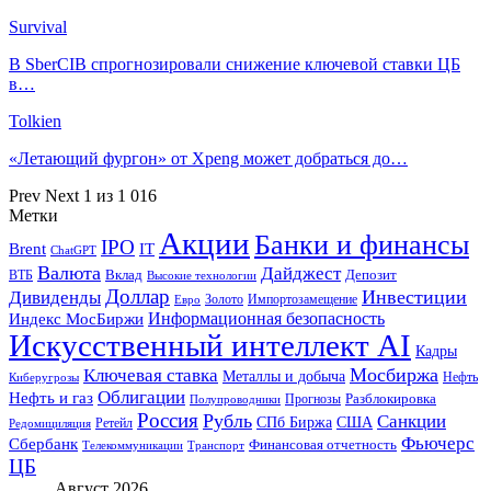
Survival
В SberCIB спрогнозировали снижение ключевой ставки ЦБ
в…
Tolkien
«Летающий фургон» от Xpeng может добраться до…
Prev
Next
1 из 1 016
Метки
Акции
Банки и финансы
IPO
Brent
IT
ChatGPT
Валюта
Дайджест
ВТБ
Вклад
Депозит
Высокие технологии
Доллар
Инвестиции
Дивиденды
Золото
Импортозамещение
Евро
Информационная безопасность
Индекс МосБиржи
Искусственный интеллект AI
Кадры
Мосбиржа
Ключевая ставка
Металлы и добыча
Нефть
Киберугрозы
Облигации
Нефть и газ
Разблокировка
Прогнозы
Полупроводники
Россия
Рубль
Санкции
СПб Биржа
США
Ретейл
Редомициляция
Фьючерс
Сбербанк
Финансовая отчетность
Телекоммуникации
Транспорт
ЦБ
Август 2026