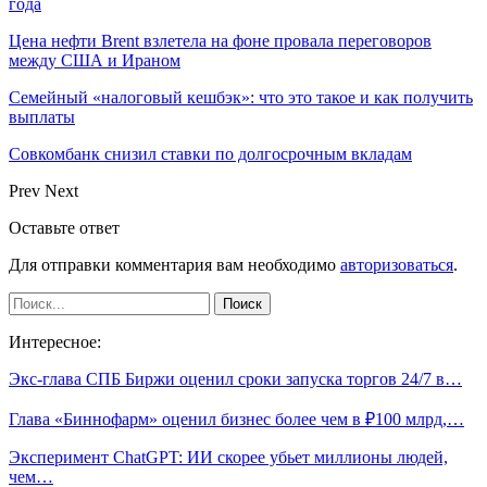
года
Цена нефти Brent взлетела на фоне провала переговоров
между США и Ираном
Семейный «налоговый кешбэк»: что это такое и как получить
выплаты
Совкомбанк снизил ставки по долгосрочным вкладам
Prev
Next
Оставьте ответ
Для отправки комментария вам необходимо
авторизоваться
.
Интересное:
Экс-глава СПБ Биржи оценил сроки запуска торгов 24/7 в…
Глава «Биннофарм» оценил бизнес более чем в ₽100 млрд,…
Эксперимент ChatGPT: ИИ скорее убьет миллионы людей,
чем…