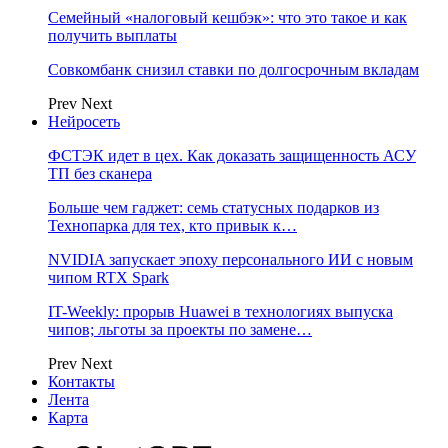
Семейный «налоговый кешбэк»: что это такое и как
получить выплаты
Совкомбанк снизил ставки по долгосрочным вкладам
Prev
Next
Нейросеть
ФСТЭК идет в цех. Как доказать защищенность АСУ
ТП без сканера
Больше чем гаджет: семь статусных подарков из
Технопарка для тех, кто привык к…
NVIDIA запускает эпоху персонального ИИ с новым
чипом RTX Spark
IT-Weekly: прорыв Huawei в технологиях выпуска
чипов; льготы за проекты по замене…
Prev
Next
Контакты
Лента
Карта