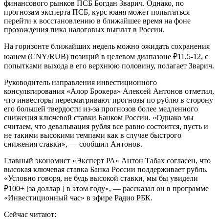
финансового рынков ПСБ Богдан Зварич. Однако, по
прогнозам эксперта ПСБ, курс юаня может попытаться
перейти к восстановлению в ближайшее время на фоне
прохождения пика налоговых выплат в России.
На горизонте ближайших недель можно ожидать сохранения
юанем (CNY/RUB) позиций в целевом диапазоне ₽11,5-12, с
попытками выхода в его верхнюю половину, полагает Зварич.
Руководитель направления инвестиционного
консультирования «Алор Брокера» Алексей Антонов отметил,
что инвесторы пересматривают прогнозы по рублю в сторону
его большей твердости из-за прогнозов более медленного
снижения ключевой ставки Банком России. «Однако мы
считаем, что девальвация рубля все равно состоится, пусть и
не такими высокими темпами как в случае быстрого
снижения ставки», — сообщил Антонов.
Главный экономист «Эксперт РА» Антон Табах согласен, что
высокая ключевая ставка Банка России поддерживает рубль.
«Условно говоря, не будь высокой ставки, мы бы увидели
₽100+ [за доллар ] в этом году», — рассказал он в программе
«Инвестиционный час» в эфире Радио РБК.
Сейчас читают: