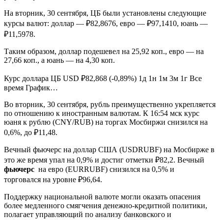
На вторник, 30 сентября, ЦБ были установлены следующие
курсы валют: доллар — ₽82,8676, евро — ₽97,1410, юань —
₽11,5978.
Таким образом, доллар подешевел на 25,92 коп., евро — на
27,66 коп., а юань — на 4,30 коп.
Курс доллара ЦБ USD ₽82,868 (-0,89%) 1д 1н 1м 3м 1г Все
время График…
Во вторник, 30 сентября, рубль преимущественно укрепляется
по отношению к иностранным валютам. К 16:54 мск курс
юаня к рублю (CNY/RUB) на торгах Мосбиржи снизился на
0,6%, до ₽11,48.
Вечный фьючерс на доллар США (USDRUBF) на Мосбирже в
это же время упал на 0,9% и достиг отметки ₽82,2. Вечный
фьючерс
на евро (EURRUBF) снизился на 0,5% и
торговался на уровне ₽96,64.
Поддержку национальной валюте могли оказать опасения
более медленного смягчения денежно-кредитной политики,
полагает управляющий по анализу банковского и