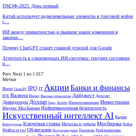
ПМЭФ-2025. День первый
Китай использует редкоземельные элементы в торговой войне
с…
ИИ между приватностью и рынком: какие изменения в
законах…
Почему ChatGPT станет главной угрозой для Google
Агентность в современных ИИ-системах: текущее состояние
и…
Prev
Next
1 из 1 017
Метки
Акции
Банки и финансы
IPO
Brent
IT
ChatGPT
Валюта
Дайджест
ВТБ
Вклад
Депозит
Высокие технологии
Доллар
Инвестиции
Дивиденды
Золото
Импортозамещение
Евро
Информационная безопасность
Индекс МосБиржи
Искусственный интеллект AI
Кадры
Мосбиржа
Ключевая ставка
Металлы и добыча
Нефть
Киберугрозы
Облигации
Нефть и газ
Разблокировка
Прогнозы
Полупроводники