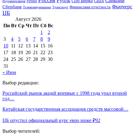
Россия
Рубль
Санкции
СПб Биржа
США
Ретейл
Редомициляция
Фьючерс
Сбербанк
Финансовая отчетность
Телекоммуникации
Транспорт
ЦБ
Август 2026
Пн
Вт
Ср
Чт
Пт
Сб
Вс
1
2
3
4
5
6
7
8
9
10
11
12
13
14
15
16
17
18
19
20
21
22
23
24
25
26
27
28
29
30
31
« Июн
Выбор редакции:
Российский рынок акций впервые с 1998 года упал второй
год…
Китайская государственная ассоциация средств массовой…
ЦБ опустил официальный курс евро ниже ₽92
Выбор читателей: