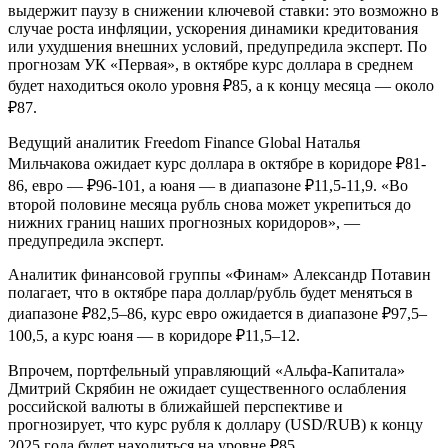
выдержит паузу в снижении ключевой ставки: это возможно в
случае роста инфляции, ускорения динамики кредитования
или ухудшения внешних условий, предупредила эксперт. По
прогнозам УК «Первая», в октябре курс доллара в среднем
будет находиться около уровня ₽85, а к концу месяца — около
₽87.
Ведущий аналитик Freedom Finance Global Наталья
Мильчакова ожидает курс доллара в октябре в коридоре ₽81-
86, евро — ₽96-101, а юаня — в диапазоне ₽11,5-11,9. «Во
второй половине месяца рубль снова может укрепиться до
нижних границ наших прогнозных коридоров», —
предупредила эксперт.
Аналитик финансовой группы «Финам» Александр Потавин
полагает, что в октябре пара доллар/рубль будет меняться в
диапазоне ₽82,5–86, курс евро ожидается в диапазоне ₽97,5–
100,5, а курс юаня — в коридоре ₽11,5–12.
Впрочем, портфельный управляющий «Альфа-Капитала»
Дмитрий Скрябин не ожидает существенного ослабления
российской валюты в ближайшей перспективе и
прогнозирует, что курс рубля к доллару (USD/RUB) к концу
2025 года будет находиться на уровне ₽85.