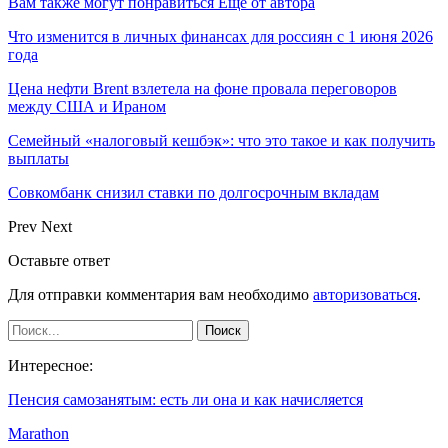
Вам также могут понравиться
Еще от автора
Что изменится в личных финансах для россиян с 1 июня 2026
года
Цена нефти Brent взлетела на фоне провала переговоров
между США и Ираном
Семейный «налоговый кешбэк»: что это такое и как получить
выплаты
Совкомбанк снизил ставки по долгосрочным вкладам
Prev
Next
Оставьте ответ
Для отправки комментария вам необходимо
авторизоваться
.
Интересное:
Пенсия самозанятым: есть ли она и как начисляется
Marathon