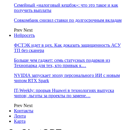
Семейный «налоговый кешбэк»: что это такое и как
получить выплаты
Совкомбанк снизил ставки по долгосрочным вкладам
Prev
Next
Нейросеть
ФСТЭК идет в цех. Как доказать защищенность АСУ
ТП без сканера
Больше чем гаджет: семь статусных подарков из
Технопарка для тех, кто привык к…
NVIDIA запускает эпоху персонального ИИ с новым
чипом RTX Spark
IT-Weekly: прорыв Huawei в технологиях выпуска
чипов; льготы за проекты по замене…
Prev
Next
Контакты
Лента
Карта