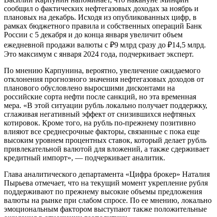
сообщил о фактических нефтегазовых доходах за ноябрь и
плановых на декабрь. Исходя из опубликованных цифр, в
рамках бюджетного правила и собственных операций Банк
России с 5 декабря и до конца января увеличит объем
ежедневной продажи валюты с ₽9 млрд сразу до ₽14,5 млрд.
Это максимум с января 2024 года, подчеркивает эксперт.
По мнению Карпунина, вероятно, увеличение ожидаемого
отклонения прогнозного значения нефтегазовых доходов от
планового обусловлено выросшими дисконтами на
российские сорта нефти после санкций, но эта временная
мера. «В этой ситуации рубль локально получает поддержку,
сглаживая негативный эффект от снизившихся нефтяных
котировок. Кроме того, на рубль по-прежнему позитивно
влияют все среднесрочные факторы, связанные с пока еще
высоким уровнем процентных ставок, который делает рубль
привлекательной валютой для вложений, а также сдерживает
кредитный импорт», — подчеркивает аналитик.
Глава аналитического департамента «Цифра брокер» Наталия
Пырьева отмечает, что на текущий момент укрепление рубля
поддерживают по прежнему высокие объемы предложения
валюты на рынке при слабом спросе. По ее мнению, локально
эмоциональным фактором выступают также положительные