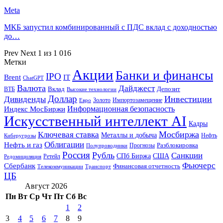
Meta
МКБ запустил комбинированный с ПДС вклад с доходностью
до…
Prev
Next
1 из 1 016
Метки
Акции
Банки и финансы
IPO
Brent
IT
ChatGPT
Валюта
Дайджест
ВТБ
Вклад
Депозит
Высокие технологии
Доллар
Инвестиции
Дивиденды
Золото
Импортозамещение
Евро
Информационная безопасность
Индекс МосБиржи
Искусственный интеллект AI
Кадры
Мосбиржа
Ключевая ставка
Металлы и добыча
Нефть
Киберугрозы
Облигации
Нефть и газ
Разблокировка
Прогнозы
Полупроводники
Россия
Рубль
Санкции
СПб Биржа
США
Ретейл
Редомициляция
Фьючерс
Сбербанк
Финансовая отчетность
Телекоммуникации
Транспорт
ЦБ
Август 2026
Пн
Вт
Ср
Чт
Пт
Сб
Вс
1
2
3
4
5
6
7
8
9