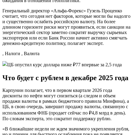
ожидания в отношении геополитики.
Генеральный директор «Альфа-Форекс» Гузель Проценко
считает, что сегодня нет факторов, которые могли бы надолго
и существенно ослабить российскую валюту. На более
длинном горизонте риски могут проявиться, если санкции на
энергетический сектор заметно сократят выручку сырьевых
экспортеров или если Банк России начнет активно смягчать
денежно-кредитную политику, полагает эксперт.
, Налоги , Валюта
Что будет с рублем в декабре 2025 года
Карпунин полагает, что в первом квартале 2026 года
дисконты по нефти могут снизиться (а следом и объем
продажи валюты в рамках бюджетного правила Минфина), а
ЦБ, в свою очередь, завершит продажу валюты, связанную с
использованием ФНБ (продает сейчас по ₽4,8 млрд в день).
По словам эксперта, это сократит поддержку рублю.
«В ближайшие недели не ждем значимого укрепления рубля,
но и причин для быстрого ослабления пока не появляется.