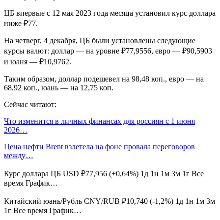
ЦБ впервые с 12 мая 2023 года месяца установил курс доллара
ниже ₽77.
На четверг, 4 декабря, ЦБ были установлены следующие
курсы валют: доллар — на уровне ₽77,9556, евро — ₽90,5903
и юаня — ₽10,9762.
Таким образом, доллар подешевел на 98,48 коп., евро — на
68,92 коп., юань — на 12,75 коп.
Сейчас читают:
Что изменится в личных финансах для россиян с 1 июня
2026…
Цена нефти Brent взлетела на фоне провала переговоров
между…
Курс доллара ЦБ USD ₽77,956 (+0,64%) 1д 1н 1м 3м 1г Все
время График…
Китайский юань/Рубль CNY/RUB ₽10,740 (-1,2%) 1д 1н 1м 3м
1г Все время График…