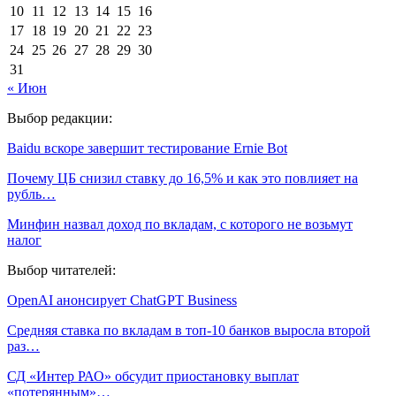
10
11
12
13
14
15
16
17
18
19
20
21
22
23
24
25
26
27
28
29
30
31
« Июн
Выбор редакции:
Baidu вскоре завершит тестирование Ernie Bot
Почему ЦБ снизил ставку до 16,5% и как это повлияет на
рубль…
Минфин назвал доход по вкладам, с которого не возьмут
налог
Выбор читателей:
OpenAI анонсирует ChatGPT Business
Средняя ставка по вкладам в топ-10 банков выросла второй
раз…
СД «Интер РАО» обсудит приостановку выплат
«потерянным»…