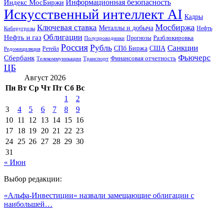
Информационная безопасность
Индекс МосБиржи
Искусственный интеллект AI
Кадры
Мосбиржа
Ключевая ставка
Металлы и добыча
Нефть
Киберугрозы
Облигации
Нефть и газ
Разблокировка
Прогнозы
Полупроводники
Россия
Рубль
Санкции
СПб Биржа
США
Ретейл
Редомициляция
Фьючерс
Сбербанк
Финансовая отчетность
Телекоммуникации
Транспорт
ЦБ
Август 2026
Пн
Вт
Ср
Чт
Пт
Сб
Вс
1
2
3
4
5
6
7
8
9
10
11
12
13
14
15
16
17
18
19
20
21
22
23
24
25
26
27
28
29
30
31
« Июн
Выбор редакции:
«Альфа-Инвестиции» назвали замещающие облигации с
наибольшей…