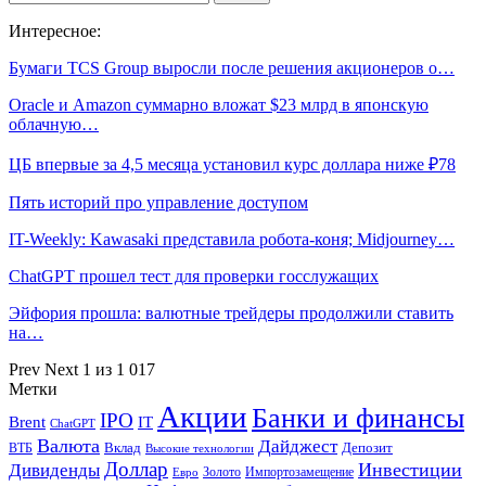
Интересное:
Бумаги TCS Group выросли после решения акционеров о…
Oracle и Amazon суммарно вложат $23 млрд в японскую
облачную…
ЦБ впервые за 4,5 месяца установил курс доллара ниже ₽78
Пять историй про управление доступом
IT-Weekly: Kawasaki представила робота-коня; Midjourney…
ChatGPT прошел тест для проверки госслужащих
Эйфория прошла: валютные трейдеры продолжили ставить
на…
Prev
Next
1 из 1 017
Метки
Акции
Банки и финансы
IPO
Brent
IT
ChatGPT
Валюта
Дайджест
ВТБ
Вклад
Депозит
Высокие технологии
Доллар
Инвестиции
Дивиденды
Золото
Импортозамещение
Евро