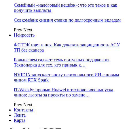
Семейный «налоговый кешбэк»: что это такое и как
получить выплаты
Совкомбанк снизил ставки по долгосрочным вкладам
Prev
Next
Нейросеть
ФСТЭК идет в цех. Как доказать защищенность АСУ
ТП без сканера
Больше чем гаджет: семь статусных подарков из
Технопарка для тех, кто привык к…
NVIDIA запускает эпоху персонального ИИ с новым
чипом RTX Spark
IT-Weekly: прорыв Huawei в технологиях выпуска
чипов; льготы за проекты по замене…
Prev
Next
Контакты
Лента
Карта