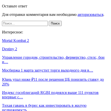
Оставьте ответ
Для отправки комментария вам необходимо
авторизоваться
.
Интересное:
Mortal Kombat 2
Destiny 2
Управление городом, строительство, фермерство, стелс, бои
и…
Мосбиржа 1 марта запустит торги выходного дня в…
Юань упал ниже ₽11 после решения ЦБ понизить ставку до
20%
Индекс гособлигаций RGBI поднялся выше 111 пунктов
впервые с…
Тихая гавань в бурю: как инвестировать в жилую
недвижимость