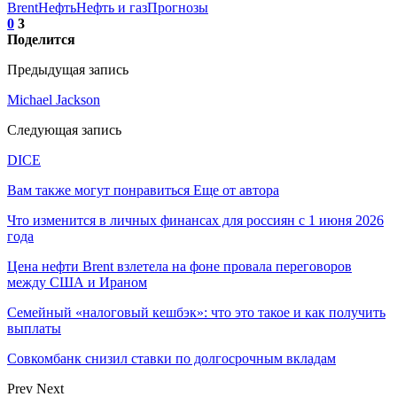
Brent
Нефть
Нефть и газ
Прогнозы
0
3
Поделится
Предыдущая запись
Michael Jackson
Следующая запись
DICE
Вам также могут понравиться
Еще от автора
Что изменится в личных финансах для россиян с 1 июня 2026
года
Цена нефти Brent взлетела на фоне провала переговоров
между США и Ираном
Семейный «налоговый кешбэк»: что это такое и как получить
выплаты
Совкомбанк снизил ставки по долгосрочным вкладам
Prev
Next