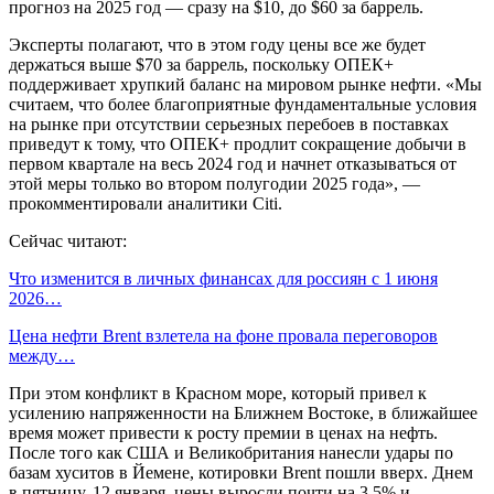
прогноз на 2025 год — сразу на $10, до $60 за баррель.
Эксперты полагают, что в этом году цены все же будет
держаться выше $70 за баррель, поскольку ОПЕК+
поддерживает хрупкий баланс на мировом рынке нефти. «Мы
считаем, что более благоприятные фундаментальные условия
на рынке при отсутствии серьезных перебоев в поставках
приведут к тому, что ОПЕК+ продлит сокращение добычи в
первом квартале на весь 2024 год и начнет отказываться от
этой меры только во втором полугодии 2025 года», —
прокомментировали аналитики Citi.
Сейчас читают:
Что изменится в личных финансах для россиян с 1 июня
2026…
Цена нефти Brent взлетела на фоне провала переговоров
между…
При этом конфликт в Красном море, который привел к
усилению напряженности на Ближнем Востоке, в ближайшее
время может привести к росту премии в ценах на нефть.
После того как США и Великобритания нанесли удары по
базам хуситов в Йемене, котировки Brent пошли вверх. Днем
в пятницу, 12 января, цены выросли почти на 3,5% и