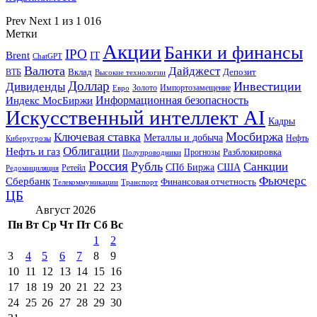
Prev
Next
1 из 1 016
Метки
Акции
Банки и финансы
IPO
Brent
IT
ChatGPT
Валюта
Дайджест
ВТБ
Вклад
Депозит
Высокие технологии
Доллар
Инвестиции
Дивиденды
Золото
Импортозамещение
Евро
Информационная безопасность
Индекс МосБиржи
Искусственный интеллект AI
Кадры
Мосбиржа
Ключевая ставка
Металлы и добыча
Нефть
Киберугрозы
Облигации
Нефть и газ
Разблокировка
Прогнозы
Полупроводники
Россия
Рубль
Санкции
СПб Биржа
США
Ретейл
Редомициляция
Фьючерс
Сбербанк
Финансовая отчетность
Телекоммуникации
Транспорт
ЦБ
Август 2026
Пн
Вт
Ср
Чт
Пт
Сб
Вс
1
2
3
4
5
6
7
8
9
10
11
12
13
14
15
16
17
18
19
20
21
22
23
24
25
26
27
28
29
30