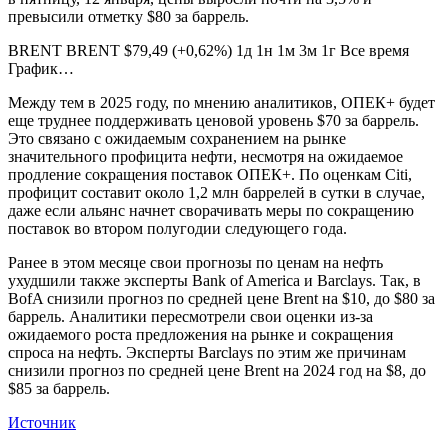
превысили отметку $80 за баррель.
BRENT BRENT $79,49 (+0,62%) 1д 1н 1м 3м 1г Все время
График…
Между тем в 2025 году, по мнению аналитиков, ОПЕК+ будет
еще труднее поддерживать ценовой уровень $70 за баррель.
Это связано с ожидаемым сохранением на рынке
значительного профицита нефти, несмотря на ожидаемое
продление сокращения поставок ОПЕК+. По оценкам Citi,
профицит составит около 1,2 млн баррелей в сутки в случае,
даже если альянс начнет сворачивать меры по сокращению
поставок во втором полугодии следующего года.
Ранее в этом месяце свои прогнозы по ценам на нефть
ухудшили также эксперты Bank of America и Barclays. Так, в
BofA снизили прогноз по средней цене Brent на $10, до $80 за
баррель. Аналитики пересмотрели свои оценки из-за
ожидаемого роста предложения на рынке и сокращения
спроса на нефть. Эксперты Barclays по этим же причинам
снизили прогноз по средней цене Brent на 2024 год на $8, до
$85 за баррель.
Источник