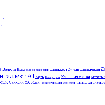
», и…
IPO…
Д
Валюта
Дайджест
Дивиденды
Б
Вклад
Депозит
Высокие технологии
нтеллект AI
Ключевая ставка
Металлы 
Кадры
Киберугрозы
Санкции
Сбербанк
США
Финансовая отчетнос
Телекоммуникации
Транспорт