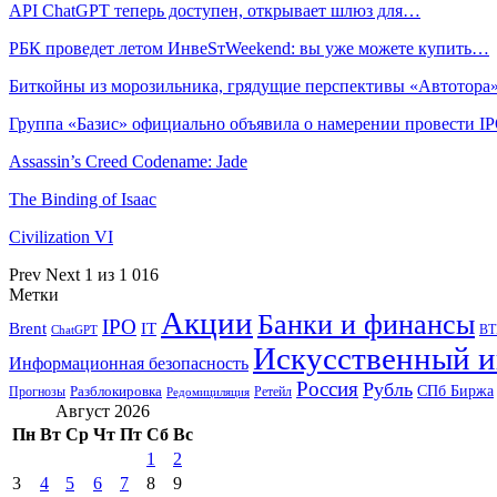
API ChatGPT теперь доступен, открывает шлюз для…
РБК проведет летом ИнвеSтWeekend: вы уже можете купить…
Биткойны из морозильника, грядущие перспективы «Автотора
Группа «Базис» официально объявила о намерении провести 
Assassin’s Creed Codename: Jade
The Binding of Isaac
Civilization VI
Prev
Next
1 из 1 016
Метки
Акции
Банки и финансы
IPO
Brent
IT
ВТ
ChatGPT
Искусственный и
Информационная безопасность
Россия
Рубль
СПб Биржа
Разблокировка
Прогнозы
Ретейл
Редомициляция
Август 2026
Пн
Вт
Ср
Чт
Пт
Сб
Вс
1
2
3
4
5
6
7
8
9