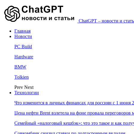
ChatGPT – новости и стать
Главная
Новости
PC Build
Hardware
BMW
Tolkien
Prev
Next
Технологии
Что изменится в личных финансах для россиян с 1 июня 2
Цена нефти Brent взлетела на фоне провала переговоро
Семейный «налоговый кешбэк»: что это такое и как пол
Совкомбанк снизил ставки по долгосрочным вкладам