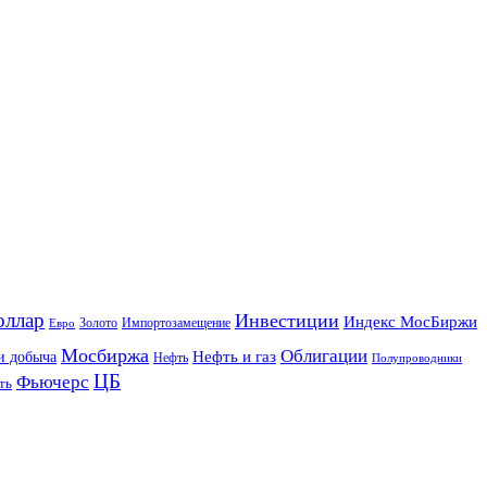
оллар
Инвестиции
Индекс МосБиржи
Золото
Импортозамещение
Евро
Мосбиржа
Облигации
и добыча
Нефть и газ
Нефть
Полупроводники
ЦБ
Фьючерс
ть