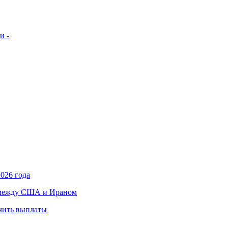
и -
026 года
в между США и Ираном
учить выплаты