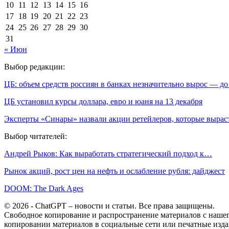
10
11
12
13
14
15
16
17
18
19
20
21
22
23
24
25
26
27
28
29
30
31
« Июн
Выбор редакции:
ЦБ: объем средств россиян в банках незначительно вырос — д
ЦБ установил курсы доллара, евро и юаня на 13 декабря
Эксперты «Синары» назвали акции ретейлеров, которые выра
Выбор читателей:
Андрей Рыков: Как выработать стратегический подход к…
Рынок акций, рост цен на нефть и ослабление рубля: дайджест
DOOM: The Dark Ages
© 2026 - ChatGPT – новости и статьи. Все права защищены.
Свободное копирование и распространение материалов с нашего
копировании материалов в социальные сети или печатные изда