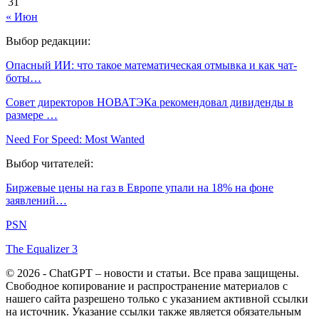
31
« Июн
Выбор редакции:
Опасный ИИ: что такое математическая отмывка и как чат-
боты…
Совет директоров НОВАТЭКа рекомендовал дивиденды в
размере …
Need For Speed: Most Wanted
Выбор читателей:
Биржевые цены на газ в Европе упали на 18% на фоне
заявлений…
PSN
The Equalizer 3
© 2026 - ChatGPT – новости и статьи. Все права защищены.
Свободное копирование и распространение материалов с
нашего сайта разрешено только с указанием активной ссылки
на источник. Указание ссылки также является обязательным