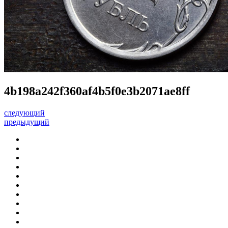
4b198a242f360af4b5f0e3b2071ae8ff
следующий
предыдущий