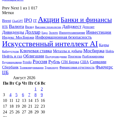
Prev
Next
1 из 1 017
Метки
Акции
Банки и финансы
IPO
Brent
IT
ChatGPT
Валюта
Дайджест
ВТБ
Вклад
Депозит
Высокие технологии
Доллар
Инвестиции
Дивиденды
Золото
Импортозамещение
Евро
Информационная безопасность
Индекс МосБиржи
Искусственный интеллект AI
Кадры
Мосбиржа
Ключевая ставка
Металлы и добыча
Нефть
Киберугрозы
Облигации
Нефть и газ
Разблокировка
Прогнозы
Полупроводники
Россия
Рубль
Санкции
СПб Биржа
США
Ретейл
Редомициляция
Фьючерс
Сбербанк
Финансовая отчетность
Телекоммуникации
Транспорт
ЦБ
Август 2026
Пн
Вт
Ср
Чт
Пт
Сб
Вс
1
2
3
4
5
6
7
8
9
10
11
12
13
14
15
16
17
18
19
20
21
22
23
24
25
26
27
28
29
30