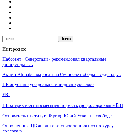
Интересное:
Набсовет «Северстали» рекомендовал квартальные
дивиденды в…
Акции Alphabet выросли на 6% после победы в суде над…
ЦБ опустил курс доллара и поднял курс евро
FBI
ЦБ впервые за пять месяцев поднял курс доллара выше ₽83
Основатель института iSpring Юрий Усков на свободе
Опрошенные ЦБ аналитики снизили прогноз по курсу
доллара в…