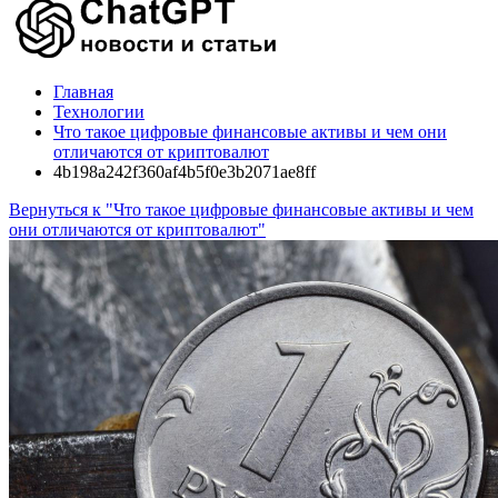
Главная
Технологии
Что такое цифровые финансовые активы и чем они
отличаются от криптовалют
4b198a242f360af4b5f0e3b2071ae8ff
Вернуться к "Что такое цифровые финансовые активы и чем
они отличаются от криптовалют"