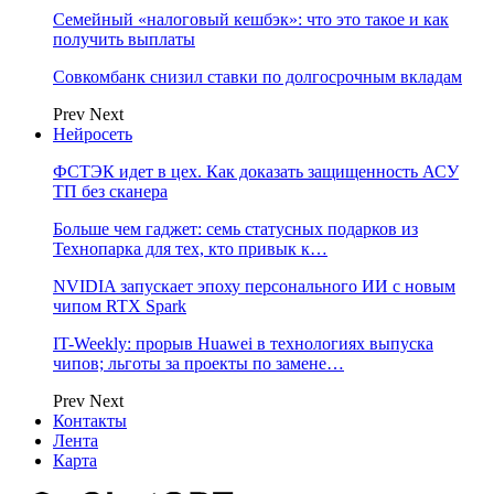
Семейный «налоговый кешбэк»: что это такое и как
получить выплаты
Совкомбанк снизил ставки по долгосрочным вкладам
Prev
Next
Нейросеть
ФСТЭК идет в цех. Как доказать защищенность АСУ
ТП без сканера
Больше чем гаджет: семь статусных подарков из
Технопарка для тех, кто привык к…
NVIDIA запускает эпоху персонального ИИ с новым
чипом RTX Spark
IT-Weekly: прорыв Huawei в технологиях выпуска
чипов; льготы за проекты по замене…
Prev
Next
Контакты
Лента
Карта