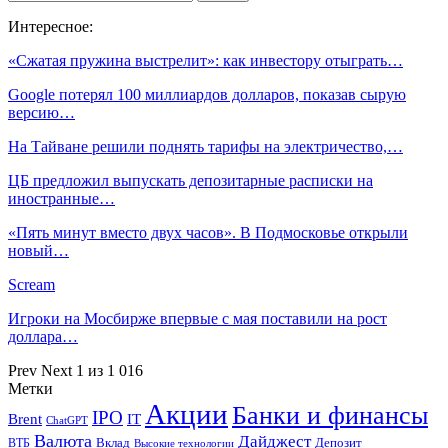
Интересное:
«Сжатая пружина выстрелит»: как инвестору отыграть…
Google потерял 100 миллиардов долларов, показав сырую
версию…
На Тайване решили поднять тарифы на электричество,…
ЦБ предложил выпускать депозитарные расписки на
иностранные…
«Пять минут вместо двух часов». В Подмосковье открыли
новый…
Scream
Игроки на Мосбирже впервые с мая поставили на рост
доллара…
Prev
Next
1 из 1 016
Метки
Акции
Банки и финансы
IPO
Brent
IT
ChatGPT
Валюта
Дайджест
ВТБ
Вклад
Депозит
Высокие технологии