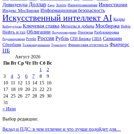
Доллар
Инвестиции
Дивиденды
Золото
Импортозамещение
Евро
Информационная безопасность
Индекс МосБиржи
Искусственный интеллект AI
Кадры
Мосбиржа
Ключевая ставка
Металлы и добыча
Нефть
Киберугрозы
Облигации
Нефть и газ
Разблокировка
Прогнозы
Полупроводники
Россия
Рубль
Санкции
СПб Биржа
США
Ретейл
Редомициляция
Фьючерс
Сбербанк
Финансовая отчетность
Телекоммуникации
Транспорт
ЦБ
Август 2026
Пн
Вт
Ср
Чт
Пт
Сб
Вс
1
2
3
4
5
6
7
8
9
10
11
12
13
14
15
16
17
18
19
20
21
22
23
24
25
26
27
28
29
30
31
« Июн
Выбор редакции:
Вклад и ПДС: в чем отличие и что лучше подойдет для…